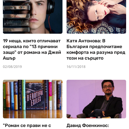
19 неща, които отличават
Катя Антонова: В
сериала по "13 причини
България предпочитаме
защо" от романа на Джей
комфорта на разума пред
Ашър
този на сърцето
02/08/2019
16/11/2018
"Роман се прави не с
Давид Фоенкинос: