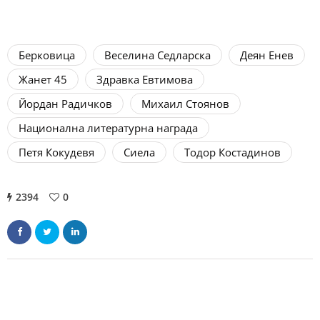
Берковица
Веселина Седларска
Деян Енев
Жанет 45
Здравка Евтимова
Йордан Радичков
Михаил Стоянов
Национална литературна награда
Петя Кокудевя
Сиела
Тодор Костадинов
2394
0