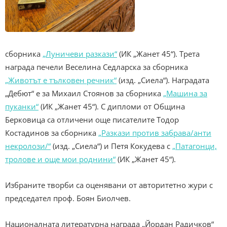
сборника
„Луничеви разкази“
(ИК „Жанет 45“). Трета
награда печели Веселина Седларска за сборника
„Животът е тълковен речник“
(изд. „Сиела“). Наградата
„Дебют“ е за Михаил Стоянов за сборника
„Машина за
пуканки“
(ИК „Жанет 45“). С дипломи от Община
Берковица са отличени още писателите Тодор
Костадинов за сборника
„Разкази против забрава/анти
некролози/“
(изд. „Сиела“) и Петя Кокудева с
„Патагонци,
тролове и още мои роднини“
(ИК „Жанет 45“).
Избраните творби са оценявани от авторитетно жури с
председател проф. Боян Биолчев.
Националната литературна награда „Йордан Радичков“