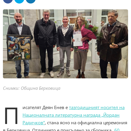
Снимки: Община Берковица
П
исателят Деян Енев е
тазгодишният носител на
Националната литературна награда „Йордан
Радичков“
, стана ясно на официална церемония
в Берковица. Отличието е присъдено за сборника
„60