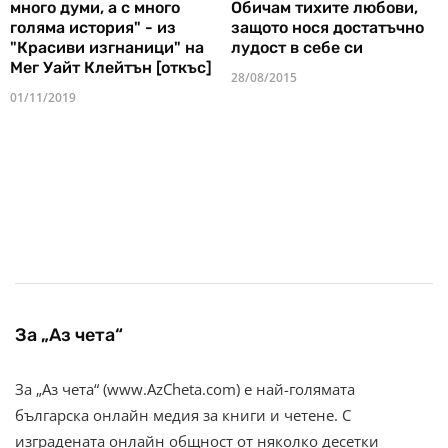
много думи, а с много
Обичам тихите любови,
голяма история" - из
защото нося достатъчно
"Красиви изгнаници" на
лудост в себе си
Мег Уайт Клейтън [откъс]
28/08/2015
01/11/2019
За „Аз чета“
За „Аз чета“ (www.AzCheta.com) е най-голямата
българска онлайн медия за книги и четене. С
изградената онлайн общност от няколко десетки