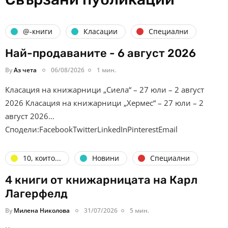
@-книги
Класации
Специални
Най-продаваните - 6 август 2026
By
Аз чета
06/08/2026
1 мин.
Класация на книжарници „Сиела“ – 27 юли – 2 август
2026 Класация на книжарници „Хермес“ – 27 юли – 2
август 2026…
Сподели:FacebookTwitterLinkedInPinterestEmail
10, които...
Новини
Специални
4 книги от книжарницата на Карл
Лагерфелд
By
Милена Николова
31/07/2026
5 мин.