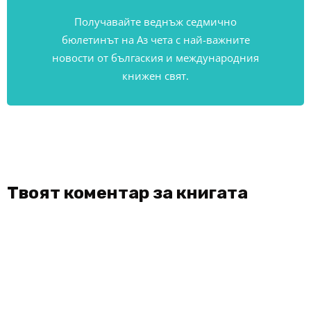
Получавайте веднъж седмично
бюлетинът на Аз чета с най-важните
новости от бългаския и международния
книжен свят.
Твоят коментар за книгата