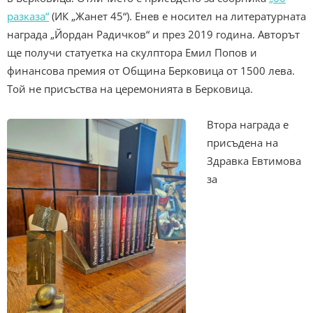
разказа“
(ИК „Жанет 45“). Енев е носител на литературната
награда „Йордан Радичков“ и през 2019 година. Авторът
ще получи статуетка на скулптора Емил Попов и
финансова премия от Община Берковица от 1500 лева.
Той не присъства на церемонията в Берковица.
Втора награда е
присъдена на
Здравка Евтимова
за