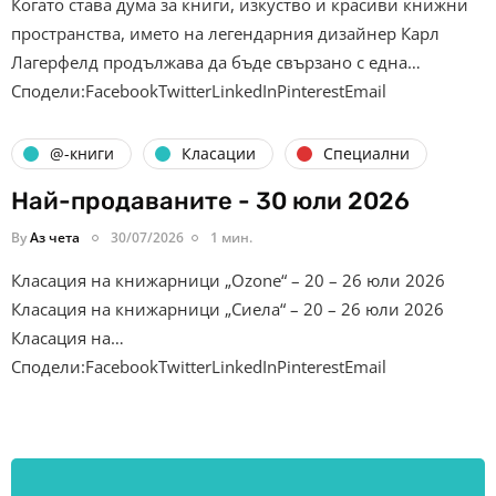
Когато става дума за книги, изкуство и красиви книжни
пространства, името на легендарния дизайнер Карл
Лагерфелд продължава да бъде свързано с една…
Сподели:FacebookTwitterLinkedInPinterestEmail
@-книги
Класации
Специални
Най-продаваните - 30 юли 2026
By
Аз чета
30/07/2026
1 мин.
Класация на книжарници „Ozone“ – 20 – 26 юли 2026
Класация на книжарници „Сиела“ – 20 – 26 юли 2026
Класация на…
Сподели:FacebookTwitterLinkedInPinterestEmail