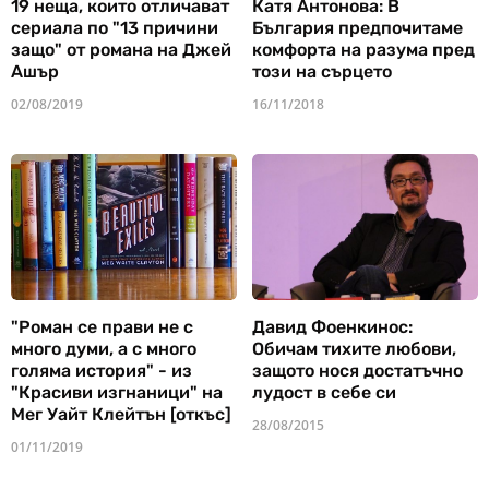
19 неща, които отличават
Катя Антонова: В
сериала по "13 причини
България предпочитаме
защо" от романа на Джей
комфорта на разума пред
Ашър
този на сърцето
02/08/2019
16/11/2018
"Роман се прави не с
Давид Фоенкинос:
много думи, а с много
Обичам тихите любови,
голяма история" - из
защото нося достатъчно
"Красиви изгнаници" на
лудост в себе си
Мег Уайт Клейтън [откъс]
28/08/2015
01/11/2019