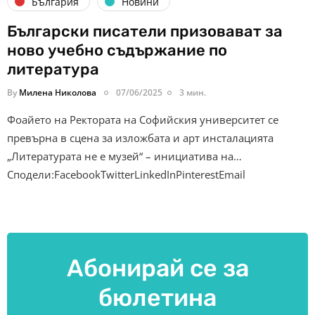
България
Новини
Български писатели призовават за
ново учебно съдържание по
литература
By
Милена Николова
07/06/2025
3 мин.
Фоайето на Ректората на Софийския университет се
превърна в сцена за изложбата и арт инсталацията
„Литературата не е музей“ – инициатива на…
Сподели:FacebookTwitterLinkedInPinterestEmail
Абонирай се за
бюлетина