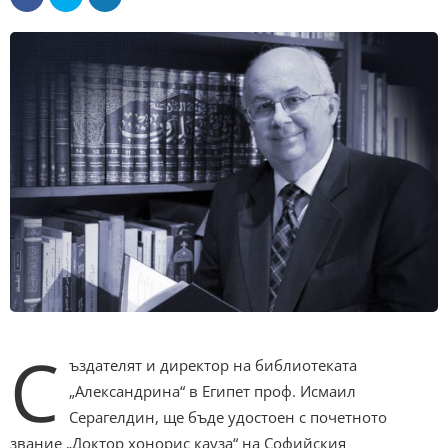
С
ъздателят и директор на библиотеката
„Александрина“ в Египет проф. Исмаил
Серагелдин, ще бъде удостоен с почетното
звание „Доктор хонорис кауза“ на Софийския