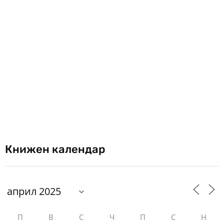
Книжен календар
П
В
С
Ч
П
С
Н