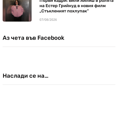
Първи кадри: Били Айлиш в ролята
на Естер Грийнуд в новия филм
„Стъкленият похлупак“
07/08/2026
Аз чета във Facebook
Наслади се на…