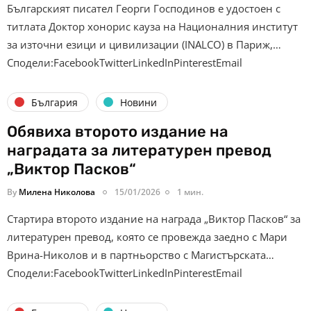
Българският писател Георги Господинов е удостоен с
титлата Доктор хонорис кауза на Националния институт
за източни езици и цивилизации (INALCO) в Париж,…
Сподели:FacebookTwitterLinkedInPinterestEmail
България
Новини
Обявиха второто издание на
наградата за литературен превод
„Виктор Пасков“
By
Милена Николова
15/01/2026
1 мин.
Стартира второто издание на награда „Виктор Пасков“ за
литературен превод, която се провежда заедно с Мари
Врина-Николов и в партньорство с Магистърската…
Сподели:FacebookTwitterLinkedInPinterestEmail