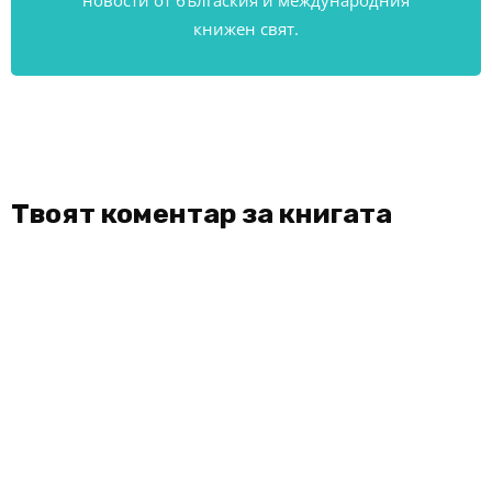
новости от бългаския и международния
книжен свят.
Твоят коментар за книгата