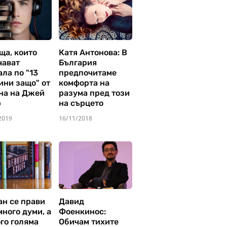
ща, които
Катя Антонова: В
чават
България
ла по "13
предпочитаме
ини защо" от
комфорта на
на на Джей
разума пред този
р
на сърцето
2019
16/11/2018
ан се прави
Давид
много думи, а
Фоенкинос:
го голяма
Обичам тихите