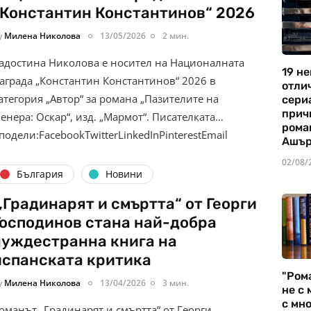
„Константин Константинов“ 2026
y
Милена Николова
13/05/2026
2 мин.
адостина Николова е носител на Националната
19 не
аграда „Константин Константинов“ 2026 в
отли
атегория „Автор“ за романа „Пазителите на
сериа
прич
енера: Оскар“, изд. „Мармот“. Писателката…
рома
подели:FacebookTwitterLinkedInPinterestEmail
Ашъ
02/08/
България
Новини
„Градинарят и смъртта“ от Георги
Господинов стана най-добра
чуждестранна книга на
испанската критика
"Ром
y
Милена Николова
13/04/2026
3 мин.
не с 
с мно
оманът „Градинарят и смъртта“ от Георги