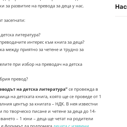
 за развитие на превода за деца у нас.
Нас
т засегнати:
детска литература?
 преводачите интерес към книга за деца?
ка между приятно за четене и трудно за
елите при избор на преводач на детска
обрия превод?
реводът на детска литература”
се провежда в
ца на детската книга, която ще се проведе от 1
лния център за книгата – НДК. В нея известни
 по творческо писане и четене за деца до 14-
иването – 1 юни – деца ще четат на родители
 е форумът да подпомага
децата с изявени