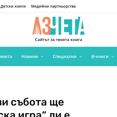
Детски книги
Медийни партньорства
Сайтът за твоята книга
евюта
Новини
Специални
@-книги
зи събота ще
ка игра“ ли е