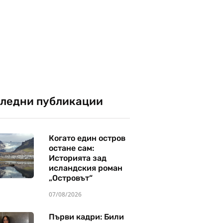
ледни публикации
Когато един остров
остане сам:
Историята зад
исландския роман
„Островът“
07/08/2026
Първи кадри: Били