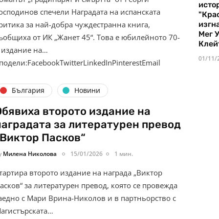
истор
осподинов спечели Наградата на испанската
"Кра
изгн
ритика за най-добра чуждестранна книга,
Мег 
ъобщиха от ИК „Жанет 45“. Това е юбилейното 70-
Клей
 издание на…
01/11/
подели:FacebookTwitterLinkedInPinterestEmail
България
Новини
Обявиха второто издание на
наградата за литературен превод
„Виктор Пасков“
y
Милена Николова
15/01/2026
1 мин.
тартира второто издание на награда „Виктор
асков“ за литературен превод, която се провежда
аедно с Мари Врина-Николов и в партньорство с
агистърската…