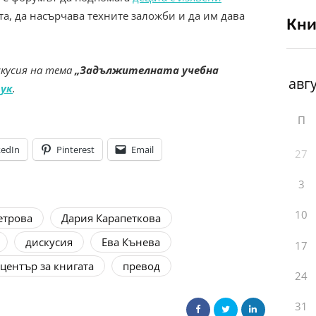
та, да насърчава техните заложби и да им дава
Кни
кусия на тема
„Задължителната учебна
ук
.
П
kedIn
Pinterest
Email
27
3
10
етрова
Дария Карапеткова
дискусия
Ева Кънева
17
център за книгата
превод
24
31