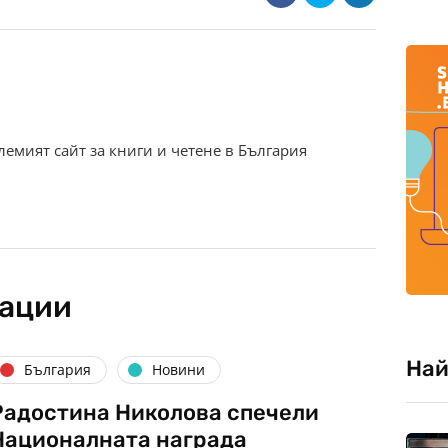
олемият сайт за книги и четене в България
кации
Най
България
Новини
Радостина Николова спечели
Националната награда