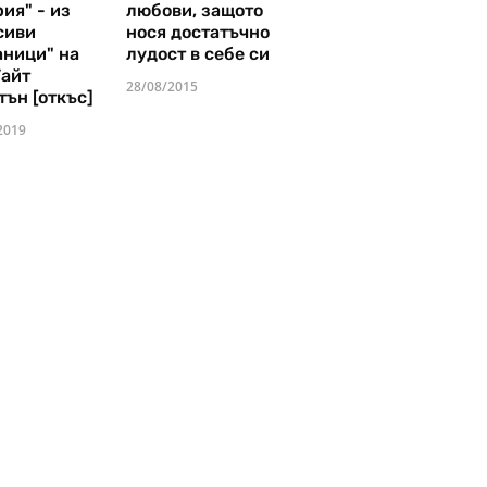
ия" - из
любови, защото
сиви
нося достатъчно
аници" на
лудост в себе си
Уайт
28/08/2015
тън [откъс]
2019