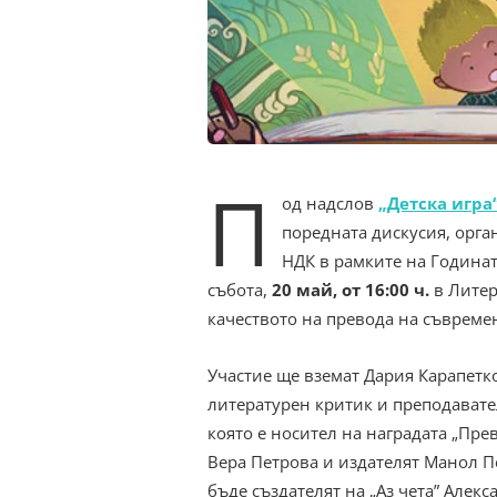
П
од надслов
„Детска игра
поредната дискусия, орга
НДК в рамките на Годинат
събота,
20 май, от 16:00 ч.
в Литер
качеството на превода на съвремен
Участие ще вземат Дария Карапетко
литературен критик и преподавате
която е носител на наградата „Пре
Вера Петрова и издателят Манол П
бъде създателят на „Аз чета” Алекс