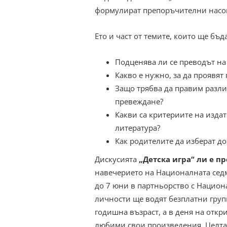
формулират препоръчителни насоки
Ето и част от темите, които ще бъда
Подценява ли се преводът на 
Какво е нужно, за да проявят
Защо трябва да правим разли
превеждане?
Какви са критериите на издат
литература?
Как родителите да изберат д
Дискусията
„Детска игра“ ли е п
навечерието на Националната седми
до 7 юни в партньорство с Национа
личности ще водят безплатни групи
годишна възраст, а в деня на откр
любими свои произведения. Целта