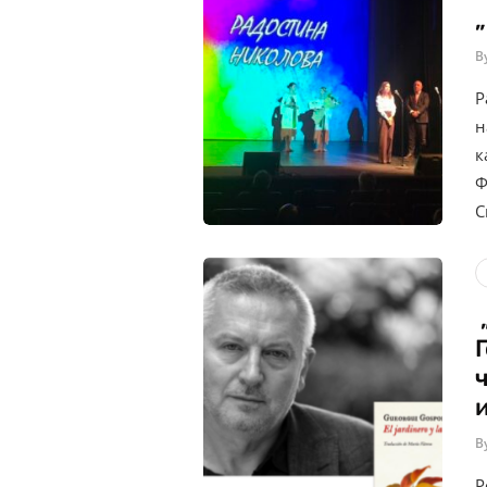
B
Р
н
к
Ф
С
B
Р