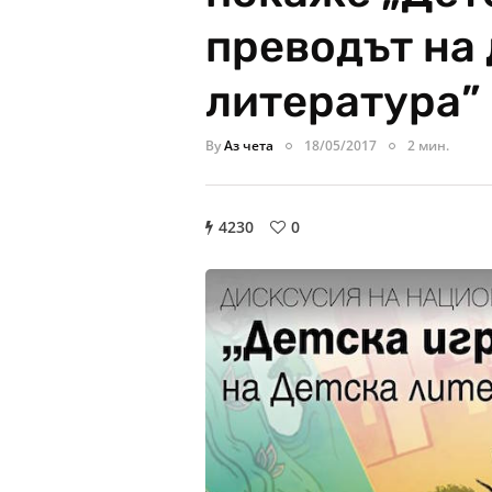
преводът на
литература”
By
Аз чета
18/05/2017
2 мин.
4230
0