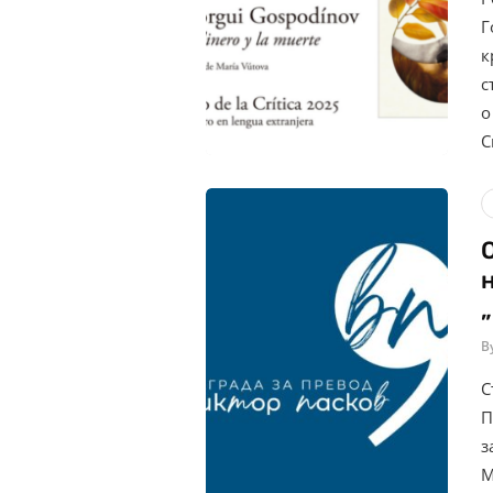
Г
к
с
о
С
B
С
П
з
М