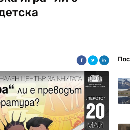
 детска
Пос