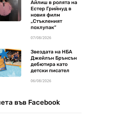
Айлиш в ролята на
Естер Грийнуд в
новия филм
„Стъкленият
похлупак“
07/08/2026
Звездата на НБА
Джейлън Брънсън
дебютира като
детски писател
06/08/2026
чета във Facebook