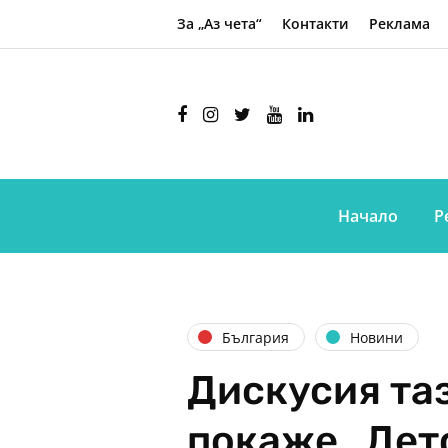
За „Аз чета“
Контакти
Реклама
Начало
Р
България
Новини
Дискусия та
покаже „Детс