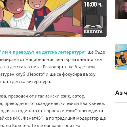
“ ли е преводът на детска литература”
ще бъде
низирана от Националния център за книгата към
а на детската книга. Разговорът ще бъде тази
атурен клуб „Перото“ и ще се фокусира върху
ната детска литература.
Аз 
ва, преводач от италиански език, автор,
л; преводачът от скандинавски езици Ева Кънева,
водач на годината от норвежки език“, преводачът
ейков (ИК „Жанет45“), а по традиция модератор ще
андър Кръстев. Те ще направят опит да