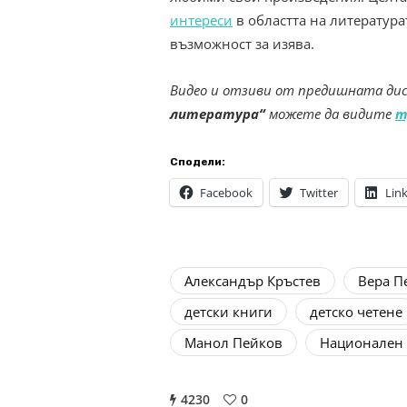
интереси
в областта на литература
възможност за изява.
Видео и отзиви от предишната дис
литература“
можете да видите
т
Сподели:
Facebook
Twitter
Lin
Александър Кръстев
Вера П
детски книги
детско четене
Манол Пейков
Национален 
4230
0