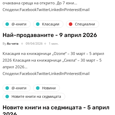
очаквана среща на открито. До 7 юни…
Сподели:FacebookTwitterLinkedInPinterestEmail
@-книги
Класации
Специални
Най-продаваните - 9 април 2026
By
Аз чета
09/04/2026
1 мин.
Класация на книжарници „Ozone“ – 30 март – 5 април
2026 Класация на книжарници „Сиела“ – 30 март – 5
април 2026…
Сподели:FacebookTwitterLinkedInPinterestEmail
@-книги
Новини
Новите книги на седмицата
Новите книги на седмицата - 5 април
2026