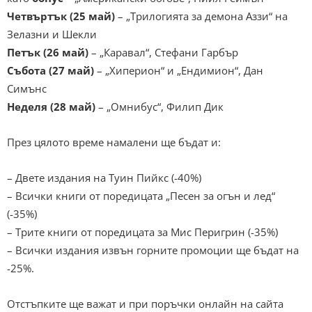
Четвъртък (25 май)
– „Трилогията за демона Аззи“ на
Зелазни и Шекли
Петък (26 май)
– „Каравал“, Стефани Гарбър
Събота (27 май)
– „Хиперион“ и „Ендимион“, Дан
Симънс
Неделя (28 май)
– „Омнибус“, Филип Дик
През цялото време намалени ще бъдат и:
– Двете издания на Туин Пийкс (-40%)
– Всички книги от поредицата „Песен за огън и лед“
(-35%)
– Трите книги от поредицата за Мис Перигрин (-35%)
– Всички издания извън горните промоции ще бъдат на
-25%.
Отстъпките ще важат и при поръчки онлайн на сайта