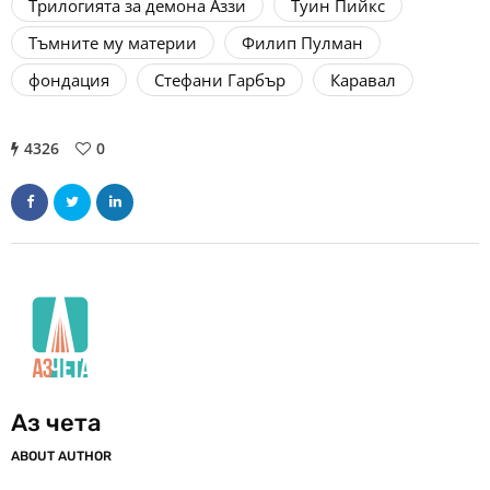
Трилогията за демона Аззи
Туин Пийкс
Тъмните му материи
Филип Пулман
фондация
​Стефани Гарбър
​​​Каравал
4326
0
Аз чета
ABOUT AUTHOR