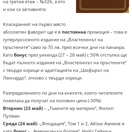
на третия етаж – №326, а ето
и кои са заглавията:
Класираният на първо място
абсолютен фаворит ще е в
постоянна
промоция – това е
суперлуксозното издание на „Властелинът на
пръстените“ само за 70 лв. през всички дни на панаира.
Като
бонус
през уикенда (27 – 28 май) с 50% отстъпка ще
бъдат пълното издание на „Властелинът на пръстените“
с твърди корици и адаптацията на „Шифърът на
Леонардо“, отново с твърди корици.
Разпределението по дни на книгите, които читателите
пожелаха да получат на половин цена (-50%):
Вторник (23 май)
– „Тъмните му материи“, Филип
Пулман
Сряда (24 май)
-„Фондация“, Том 1 и 2, Айзък Азимов и
като
бонус
– „Американски богове“, Нийл Геймън