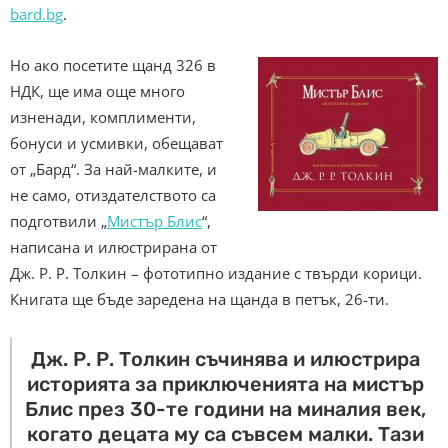
bard.bg
.
Но ако посетите щанд 326 в
НДК, ще има още много
изненади, комплименти,
бонуси и усмивки, обещават
от „Бард“. За най-малките, и
не само, отиздателството са
подготвили „
Мистър Блис
“,
написана и илюстрирана от
Дж. Р. Р. Толкин
–
фототипно издание с твърди корици.
Книгата ще бъде заредена на щанда в петък, 26-ти.
Дж. Р. Р. Толкин съчинява и илюстрира
историята за приключенията на мистър
Блис през 30-те години на миналия век,
когато децата му са съвсем малки. Тази