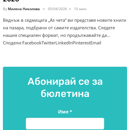
By
Милена Николова
05/04/2026
15 мин.
Веднъж в седмицата „Аз чета“ ви представя новите книги
на пазара, подбрани от самите издателства. Следете
нашия специален формат, но продължавайте да…
Сподели:FacebookTwitterLinkedInPinterestEmail
Абонирай се за
бюлетина
Име
*