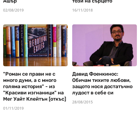
Ашър
този на сърцето
02/08/2019
16/11/2018
"Роман се прави не с
Давид Фоенкинос:
много думи, а с много
Обичам тихите любови,
голяма история" - из
защото нося достатъчно
"Красиви изгнаници" на
лудост в себе си
Мег Уайт Клейтън [откъс]
28/08/2015
01/11/2019