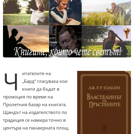
Ч
итателите на
„Бард“ гласуваха кои
книги да бъдат в
промоция по време на
Пролетния базар на книгата.
Щандът на издателството по
традиция се намира точно в
центъра на панаирната площ