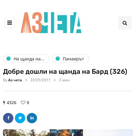
На щанда на...
Панаирът
Добре дошли на щанда на Бард (326)
By
Аз чета
22/05/2017
2 мин.
4326
0