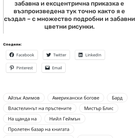
забавна и ексцентрична приказка е
възпроизведена тук точно както я е
създал – с множество подробни и забавни
цветни рисунки.
Сподели:
Facebook
Twitter
LinkedIn
Pinterest
Email
Айзък Азимов
Американски богове
Бард
Властелинът на пръстените
Мистър Блис
На щанда на
Нийл Геймън
Пролетен базар на книгата