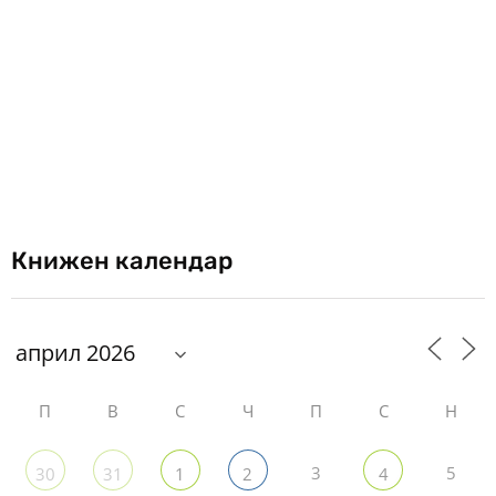
Книжен календар
П
В
С
Ч
П
С
Н
3
5
30
31
1
2
4