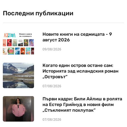
Последни публикации
Новите книги на седмицата - 9
август 2026
09/08/2026
Когато един остров остане сам:
Историята зад исландския роман
„Островът“
07/08/2026
Първи кадри: Били Айлиш в ролята
на Естер Грийнуд в новия филм
„Стъкленият похлупак“
07/08/2026