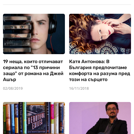
19 неща, които отличават
Катя Антонова: В
сериала по "13 причини
България предпочитаме
защо" от романа на Джей
комфорта на разума пред
Ашър
този на сърцето
02/08/2019
16/11/2018