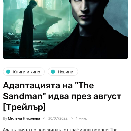
Книги и кино
Новини
Адаптацията на "The
Sandman" идва през август
[Трейлър]
By
Милена Николова
30/07/2022
1 мин.
Адаптацията по поредицата от графични романи The