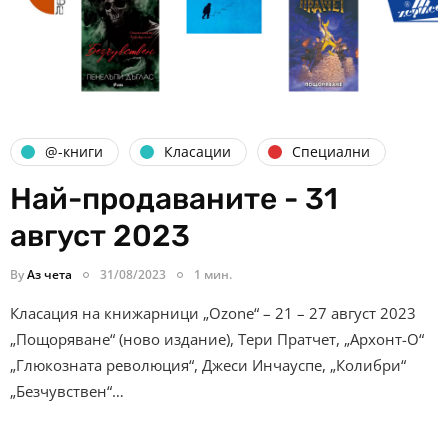
@-книги
Класации
Специални
Най-продаваните - 31
август 2023
By
Аз чета
31/08/2023
1 мин.
Класация на книжарници „Ozone“ – 21 – 27 август 2023
„Пощоряване“ (ново издание), Тери Пратчет, „Архонт-О“
„Глюкозната революция“, Джеси Инчауспе, „Колибри“
„Безчувствен“…