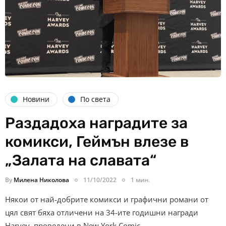
Новини
По света
Раздадоха наградите за
комикси, Геймън влезе в
„Залата на славата“
By
Милена Николова
11/10/2022
1 мин.
Някои от най-добрите комикси и графични романи от
цял ​​свят бяха отличени на 34-ите годишни награди
Harvey, проведени в New York Comic…