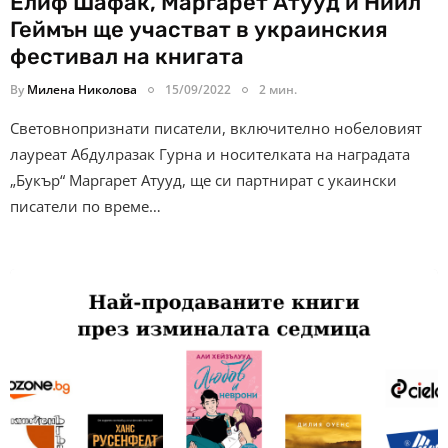
Елиф Шафак, Маргарет Атууд и Нийл
Геймън ще участват в украинския
фестивал на книгата
By
Милена Николова
15/09/2022
2 мин.
Световнопризнати писатели, включително нобеловият
лауреат Абдулразак Гурна и носителката на наградата
„Букър“ Маргарет Атууд, ще си партнират с укаински
писатели по време…