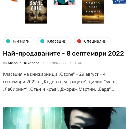
@-книги
Класации
Специални
Най-продаваните - 8 септември 2022
By
Милена Николова
08/09/2022
1 мин.
Класация на книжарници „Ozone“ – 29 август – 4
септември 2022 г. „Където пеят раците“, Дилия Оуенс,
„Лабиринт“ „Огън и кръв“, Джордж Мартин, „Бард“…