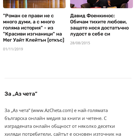
"Роман се прави не с
Давид Фоенкинос:
много думи, а с много
Обичам тихите любови,
голяма история" - из
защото нося достатъчно
"Красиви изгнаници" на
лудост в себе си
Мег Уайт Клейтън [откъс]
28/08/2015
01/11/2019
За „Аз чета“
За „Аз чета“ (www.AzCheta.com) е най-голямата
българска онлайн медия за книги и четене. С
изградената онлайн общност от няколко десетки
хиляди потребители, сайтът е основен източник на