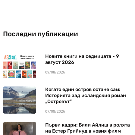
Последни публикации
Новите книги на седмицата - 9
август 2026
09/08/2026
Когато един остров остане сам:
Историята зад исландския роман
„Островът“
07/08/2026
Първи кадри: Били Айлиш в ролята
на Естер Грийнуд в новия филм