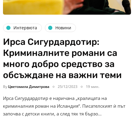
Интервюта
Новини
Ирса Сигурдардотир:
Криминалните романи са
много добро средство за
обсъждане на важни теми
By
Цветомила Димитрова
25/12/2023
19 мин.
Ирса Сигурдардотир е наричана „кралицата на
криминалния роман на Исландия“. Писателският ѝ път
започва с детски книги, а след тях тя бързо…