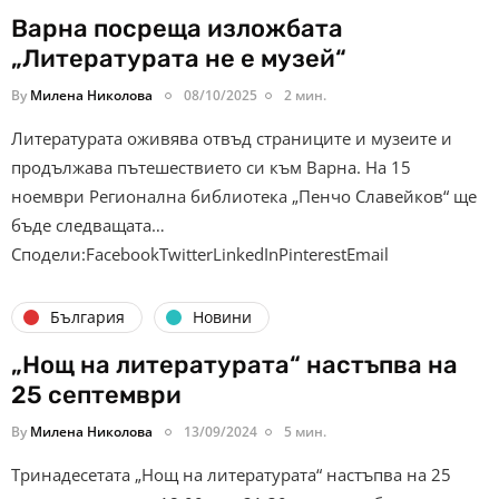
Варна посреща изложбата
„Литературата не е музей“
By
Милена Николова
08/10/2025
2 мин.
Литературата оживява отвъд страниците и музеите и
продължава пътешествието си към Варна. На 15
ноември Регионална библиотека „Пенчо Славейков“ ще
бъде следващата…
Сподели:FacebookTwitterLinkedInPinterestEmail
България
Новини
„Нощ на литературата“ настъпва на
25 септември
By
Милена Николова
13/09/2024
5 мин.
Тринадесетата „Нощ на литературата“ настъпва на 25