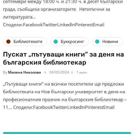
септември между 18:00 ч. и 21:30 ч. в десет български
града, съобщиха организаторите. Нетипични за
литературата…
Сподели:FacebookTwitterLinkedInPinterestEmail
Библиотеките
Буккросинг
Новини
Пускат „пътуващи книги“ за деня на
българския библиотекар
By
Милена Николова
09/05/2024
1 мин.
„Пътуващи книги” на всички посетители ще предложи
библиотеката на Нов български университет в деня на
професионалния празник на българския библиотекар –
11… Сподели:FacebookTwitterLinkedInPinterestEmail