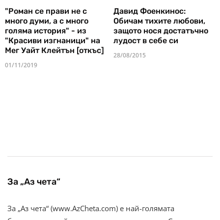
"Роман се прави не с
Давид Фоенкинос:
много думи, а с много
Обичам тихите любови,
голяма история" - из
защото нося достатъчно
"Красиви изгнаници" на
лудост в себе си
Мег Уайт Клейтън [откъс]
28/08/2015
01/11/2019
За „Аз чета“
За „Аз чета“ (www.AzCheta.com) е най-голямата