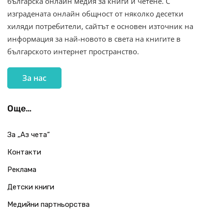
българска онлайн медия за книги и четене. С
изградената онлайн общност от няколко десетки
хиляди потребители, сайтът е основен източник на
информация за най-новото в света на книгите в
българското интернет пространство.
За нас
Още…
За „Аз чета“
Контакти
Реклама
Детски книги
Медийни партньорства