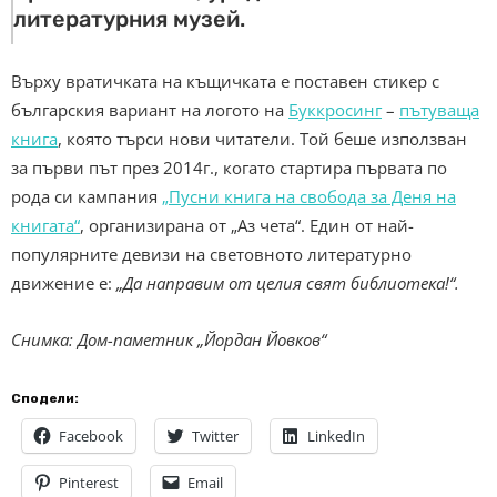
литературния музей.
Върху вратичката на къщичката е поставен стикер с
българския вариант на логото на
Буккросинг
–
пътуваща
книга
, която търси нови читатели. Той беше използван
за първи път през 2014г., когато стартира първата по
рода си кампания
„Пусни книга на свобода за Деня на
книгата“
, организирана от „Аз чета“. Един от най-
популярните девизи на световното литературно
движение е:
„Да направим от целия свят библиотека!“.
Снимка: Дом-паметник „Йордан Йовков“
Сподели:
Facebook
Twitter
LinkedIn
Pinterest
Email