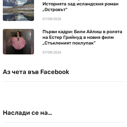
Историята зад исландския роман
„Островът“
07/08/2026
Първи кадри: Били Айлиш в ролята
на Естер Грийнуд в новия филм
„Стъкленият похлупак“
07/08/2026
Аз чета във Facebook
Наслади се на…