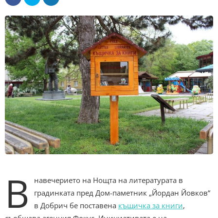
В
навечерието на Нощта на литературата в
градинката пред Дом-паметник „Йордан Йовков“
в Добрич бе поставена
къщичка за книги
,
съобщава агенция Фокус. Инициативата е на