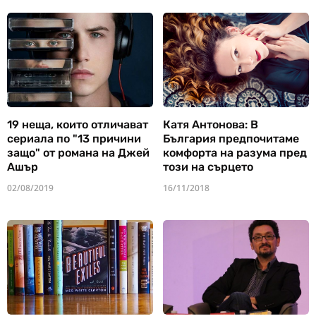
19 неща, които отличават
Катя Антонова: В
сериала по "13 причини
България предпочитаме
защо" от романа на Джей
комфорта на разума пред
Ашър
този на сърцето
02/08/2019
16/11/2018