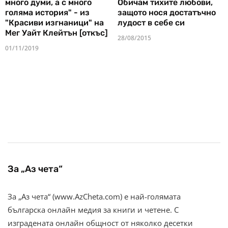
много думи, а с много
Обичам тихите любови,
голяма история" - из
защото нося достатъчно
"Красиви изгнаници" на
лудост в себе си
Мег Уайт Клейтън [откъс]
28/08/2015
01/11/2019
За „Аз чета“
За „Аз чета“ (www.AzCheta.com) е най-голямата
българска онлайн медия за книги и четене. С
изградената онлайн общност от няколко десетки