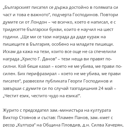
„Българският писател се държа достойно в голямата си
част и това е важното“, подчерта Господинов. Повтори
думите си от Лондон – че всичко, което е написал, е с
тридесетте български букви, които е научил на шест
години. „Ще ми се тази награда да даде кураж на
пишещите в България, особено на младите пишещи.
Искам да кажа на тези, които все още не са спечелили
награда „Христо Г. Данов“ – тези неща ви правят по-
силни. Кой беше казал – което не ме убива, ме прави по-
силен. Бих перифразирал – което не ме убива, ме прави
писател“, развесели публиката Георги Господинов и
завърши с думите си по случай тазгодишния 24 май –
„Честит език, честито чудо на езика!“.
Журито с председател зам.-министъра на културата
Виктор Стоянов и състав: Пламен Панов, зам.-кмет с
ресор „Култура“ на Община Пловдив, д.н. Силва Хачерян,