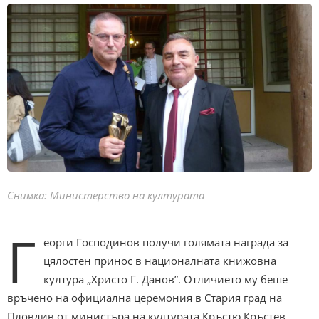
Снимка: Министерство на културата
Г
еорги Господинов получи голямата награда за
цялостен принос в националната книжовна
култура „Христо Г. Данов”. Отличието му беше
връчено на официална церемония в Стария град на
Пловдив от министъра на културата Кръстю Кръстев.