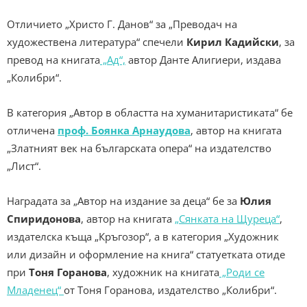
Отличието „Христо Г. Данов“ за „Преводач на
художествена литература“ спечели
Кирил
Кадийски
, за
превод на книгата
„Ад“,
автор Данте Алигиери, издава
„Колибри“.
В категория „Автор в областта на хуманитаристиката“ бе
отличена
проф. Боянка Арнаудова
, автор на книгата
„Златният век на българската опера“ на издателство
„Лист“.
Наградата за „Автор на издание за деца“ бе за
Юлия
Спиридонова
, автор на книгата
„Сянката на Щуреца“
,
издателска къща „Кръгозор“, а в категория „Художник
или дизайн и оформление на книга“ статуетката отиде
при
Тоня Горанова
, художник на книгата
„Роди се
Младенец“
от Тоня Горанова, издателство „Колибри“.