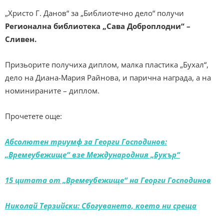
„Христо Г. Данов“ за „Библиотечно дело“ получи
Регионална библиотека „Сава Доброплодни“ –
Сливен.
Призьорите получиха диплом, малка пластика „Бухал“,
дело на Диана-Мария Райнова, и парична награда, а на
номинираните – диплом.
Прочетете още:
Абсолютен триумф за Георги Господинов:
„Времеубежище“ взе Mеждународния „Букър“
15 цитата от „Времеубежище“ на Георги Господинов
Николай Терзийски: Сбогуването, което ни среща