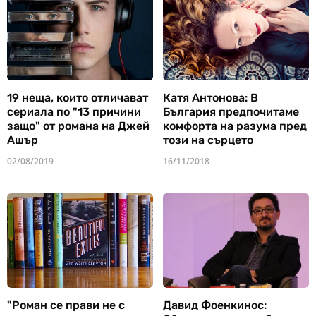
19 неща, които отличават
Катя Антонова: В
сериала по "13 причини
България предпочитаме
защо" от романа на Джей
комфорта на разума пред
Ашър
този на сърцето
02/08/2019
16/11/2018
"Роман се прави не с
Давид Фоенкинос: