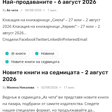
Най-продаваните - 6 август 2026
By
Аз чета
06/08/2026
1 мин.
Класация на книжарници „Сиела“ – 27 юли – 2 август
2026 Класация на книжарници „Хермес“ – 27 юли – 2
август 2026…
Сподели:FacebookTwitterLinkedInPinterestEmail
@-книги
Новини
Новите книги на седмицата
Новите книги на седмицата - 2 август
2026
By
Милена Николова
02/08/2026
17 мин.
Веднъж в седмицата „Аз чета“ ви представя новите книги
на пазара, подбрани от самите издателства. Следете
нашия специален формат, но продължавайте да…