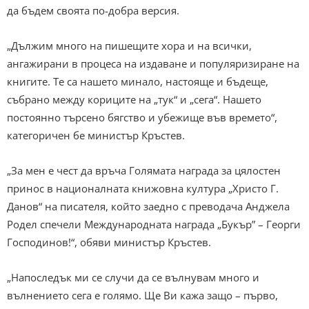
да бъдем своята по-добра версия.
„Дължим много на пишещите хора и на всички,
ангажирани в процеса на издаване и популяризиране на
книгите. Те са нашето минало, настояще и бъдеще,
събрано между кориците на „тук“ и „сега“. Нашето
постоянно търсено бягство и убежище във времето“,
категоричен бе министър Кръстев.
„За мен е чест да връча Голямата награда за цялостен
принос в националната книжовна култура „Христо Г.
Данов“ на писателя, който заедно с преводача Анджела
Родел спечели Международната награда „Букър” – Георги
Господинов!“, обяви министър Кръстев.
„Напоследък ми се случи да се вълнувам много и
вълнението сега е голямо. Ще Ви кажа защо – първо,