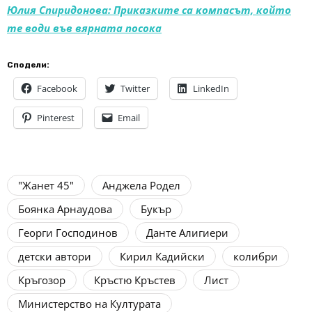
Юлия Спиридонова: Приказките са компасът, който
те води във вярната посока
Сподели:
Facebook
Twitter
LinkedIn
Pinterest
Email
"Жанет 45"
Анджела Родел
Боянка Арнаудова
Букър
Георги Господинов
Данте Алигиери
детски автори
Кирил Кадийски
колибри
Кръгозор
Кръстю Кръстев
Лист
Министерство на Културата