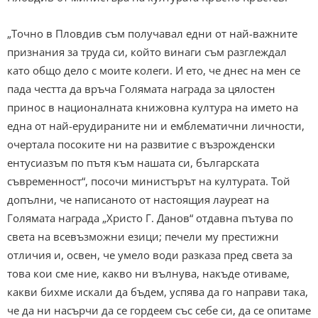
„Точно в Пловдив съм получавал едни от най-важните
признания за труда си, който винаги съм разглеждал
като общо дело с моите колеги. И ето, че днес на мен се
пада честта да връча Голямата награда за цялостен
принос в националната книжовна култура на името на
една от най-ерудираните ни и емблематични личности,
очертала посоките ни на развитие с възрожденски
ентусиазъм по пътя към нашата си, българската
съвременност“, посочи министърът на културата. Той
допълни, че написаното от настоящия лауреат на
Голямата награда „Христо Г. Данов“ отдавна пътува по
света на всевъзможни езици; печели му престижни
отличия и, освен, че умело води разказа пред света за
това кои сме ние, какво ни вълнува, накъде отиваме,
какви бихме искали да бъдем, успява да го направи така,
че да ни насърчи да се гордеем със себе си, да се опитаме