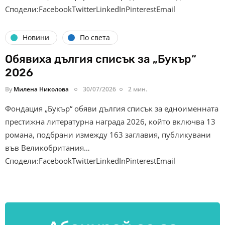
Сподели:FacebookTwitterLinkedInPinterestEmail
Новини
По света
Обявиха дългия списък за „Букър“
2026
By
Милена Николова
30/07/2026
2 мин.
Фондация „Букър“ обяви дългия списък за едноименната
престижна литературна награда 2026, който включва 13
романа, подбрани измежду 163 заглавия, публикувани
във Великобритания…
Сподели:FacebookTwitterLinkedInPinterestEmail