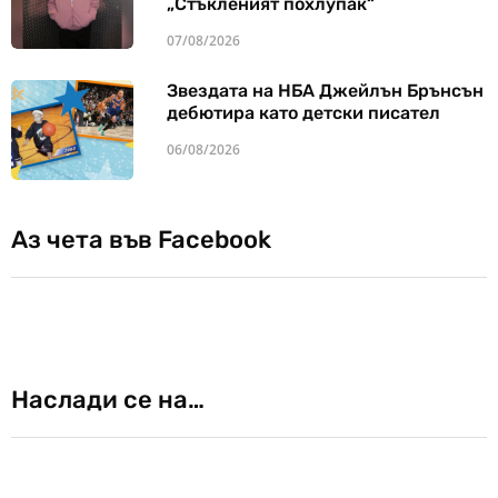
„Стъкленият похлупак“
07/08/2026
Звездата на НБА Джейлън Брънсън
дебютира като детски писател
06/08/2026
Аз чета във Facebook
Наслади се на…