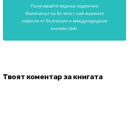
Получавайте веднъж седмично
бюлетинът на Аз чета с най-важните
новости от бългаския и международния
книжен свят.
Твоят коментар за книгата