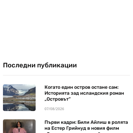
Последни публикации
Когато един остров остане сам:
Историята зад исландския роман
„Островът“
07/08/2026
Първи кадри: Били Айлиш в ролята
на Естер Грийнуд в новия филм