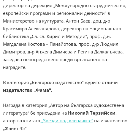
директор на дирекция „Международно сътрудничество,
европейски програми и регионални дейности“ в
Министерство на културата, Антон Баев, доц. д-р
Красимира Александрова, директор на Националната
библиотека „Св. св. Кирил и Методий“, проф. д.н.
Магдалена Костова – Панайотова, проф. д-р Людмил
Димитров, д-р Анжела Димчева и Регина Далкалъчева,
заседава непосредствено преди връчването на
наградите.
В категория „Българско издателство“ журито отличи
издателство „Фама“.
Награда в категория „Автор на българска художествена
литература“ бе присъдена на
Николай Терзийски
,
автор на книгата
„Звезди под клепачите“
на издателство
„Жанет 45“.