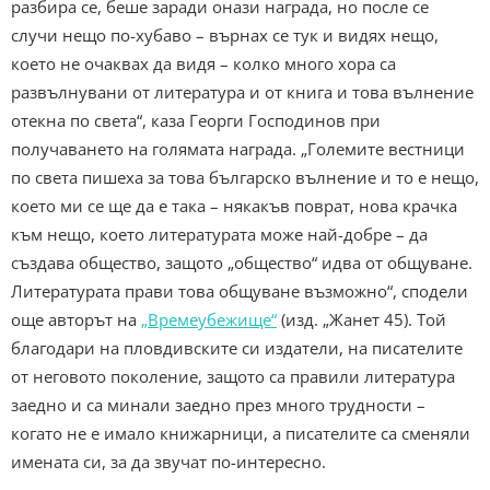
разбира се, беше заради онази награда, но после се
случи нещо по-хубаво – върнах се тук и видях нещо,
което не очаквах да видя – колко много хора са
развълнувани от литература и от книга и това вълнение
отекна по света“, каза Георги Господинов при
получаването на голямата награда. „Големите вестници
по света пишеха за това българско вълнение и то е нещо,
което ми се ще да е така – някакъв поврат, нова крачка
към нещо, което литературата може най-добре – да
създава общество, защото „общество“ идва от общуване.
Литературата прави това общуване възможно“, сподели
още авторът на
„Времеубежище“
(изд. „Жанет 45). Той
благодари на пловдивските си издатели, на писателите
от неговото поколение, защото са правили литература
заедно и са минали заедно през много трудности –
когато не е имало книжарници, а писателите са сменяли
имената си, за да звучат по-интересно.