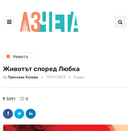
Ревюта
Животът според Любка
By
Преслава Колева
19/11/2012
4 мин.
5091
0