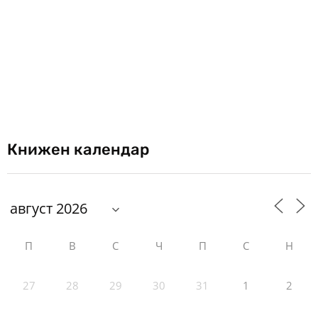
Книжен календар
П
В
С
Ч
П
С
Н
27
28
29
30
31
1
2