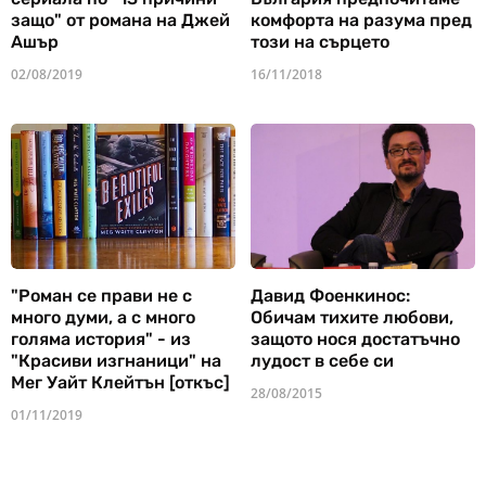
защо" от романа на Джей
комфорта на разума пред
Ашър
този на сърцето
02/08/2019
16/11/2018
"Роман се прави не с
Давид Фоенкинос:
много думи, а с много
Обичам тихите любови,
голяма история" - из
защото нося достатъчно
"Красиви изгнаници" на
лудост в себе си
Мег Уайт Клейтън [откъс]
28/08/2015
01/11/2019