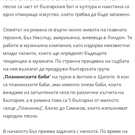
песни са част от българския бит и култура и наистина са
едно отмиращо изкуство, което трябва да бъде запазено.
Сюжетът на романа се върти около живота на главната
героиня, Бъз Уекслър, американка, живееща в Лондон. Тя
работи в музикална компания, като издирва неизвестни
млади таланти, които ще определят бъдещите
тенденции в музиката. По странна прищявка на съдбата
на нея възлагат да придружи българската група
„
Планинските баби
” на турне в Англия и Щатите. А кои
са планинските баби, ами именно онези баби, които
виждаме из затънтените села по различни кътчета на
България, а в романа това са 5 българки от малкото
селце „Планинец”, близо до Самоков, които изпълняват
народни песни.
В началото Бъз приема задачата с неохота. По време на