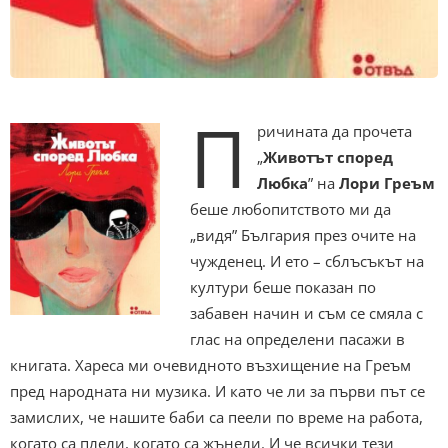
П
ричината да прочета
„
Животът според
Любка
” на
Лори Греъм
беше любопитството ми да
„видя” България през очите на
чужденец. И ето – сблъсъкът на
култури беше показан по
забавен начин и съм се смяла с
глас на определени пасажи в
книгата. Хареса ми очевидното възхищение на Греъм
пред народната ни музика. И като че ли за първи път се
замислих, че нашите баби са пеели по време на работа,
когато са плели, когато са жънели. И че всички тези