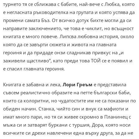
турнето тя се сближава с бабите, най-вече с Любка, която
е негласната ръководителка на групата и която успява да
промени самата Бъз. От всичко дотук бихте могли да си
направите заключението, че това е чиклит, но всъщност
книгата е много повече. Липсва любовна история, около
която да се завърти сюжета и живота на главната
героиня и да придаде онзи сладникав привкус на „и
заживели щастливо”, като преди това ТОЙ се е появил и
е спасил главната героиня.
Книгата е забавна и лека,
Лори Греъм
е представила
съвсем реалистично образите на петте български баби,
които са колоритни, но чудатостите им не са показани по
обиден начин. Станка, чийто син и внук са мафиоти и
имат много пари, но тя си живее скромно в Планинец с
мъжа си и затварят буркани с туршия, Дора, която носи
всичките си дрехи навлечени една върху друга, за да не