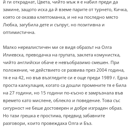
й ги откраднат, Цвета, чийто мъж я е набил преди да
замине, защото иска да й вземе парите от турнето, Кичка,
която се оказва клептоманка, и не на последно място
Любка, загубила дете и съпруг, но позитивна и
оптимистична.
Малко нереалистичен ми се видя образът на Олга
Илиевска, преводачка на групата, заклета комунистка,
чийто английски обаче е невъобразимо смешен. При
положение, че действието се развива през 2004 година,
тя е на 42, но във възгледите си е още преди 1989 г. Една
проста калкулация, когато са дошли промените тя е била
на 27 години, но 15 години по-късно е замръзнала във
времето като мислене, облекло и поведение. Това със
сигурност не беше достоверен и добре изграден образ.
Но тази грешка е простима, предвид забавните
разговори, които провеждаха Олга и Бъз.