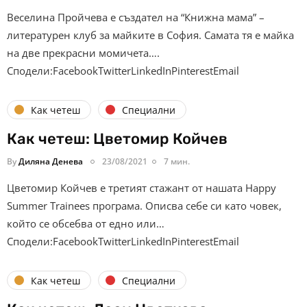
Веселина Пройчева е създател на “Книжна мама” –
литературен клуб за майките в София. Самата тя е майка
на две прекрасни момичета….
Сподели:FacebookTwitterLinkedInPinterestEmail
Как четеш
Специални
Как четеш: Цветомир Койчев
By
Диляна Денева
23/08/2021
7 мин.
Цветомир Койчев е третият стажант от нашата Happy
Summer Trainees програма. Описва себе си като човек,
който се обсебва от едно или…
Сподели:FacebookTwitterLinkedInPinterestEmail
Как четеш
Специални