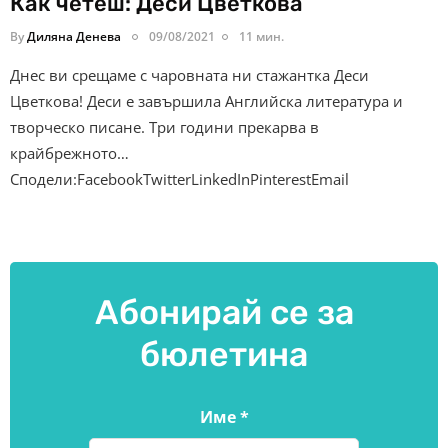
Как четеш: Деси Цветкова
By
Диляна Денева
09/08/2021
11 мин.
Днес ви срещаме с чаровната ни стажантка Деси
Цветкова! Деси е завършила Английска литература и
творческо писане. Три години прекарва в
крайбрежното…
Сподели:FacebookTwitterLinkedInPinterestEmail
Абонирай се за
бюлетина
Име
*