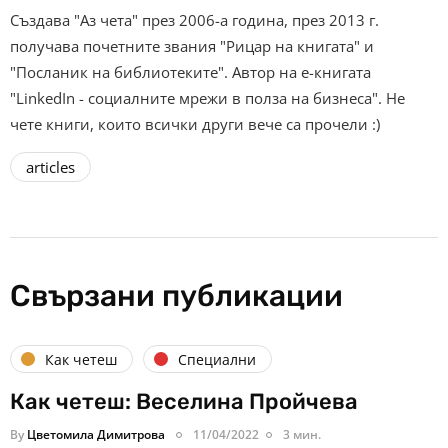
Създава "Аз чета" през 2006-а година, през 2013 г.
получава почетните звания "Рицар на книгата" и
"Посланик на библиотеките". Автор на е-книгата
"LinkedIn - социалните мрежи в полза на бизнеса". Не
чете книги, които всички други вече са прочели :)
articles
Свързани публикации
Как четеш
Специални
Как четеш: Веселина Пройчева
By
Цветомила Димитрова
11/04/2022
3 мин.