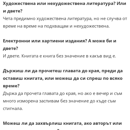
Художествена или нехудожествена литература? Или
и двете?
Чета предимно художествена литература, но не случва от
време на време на подхващам и нехудожествена.
Eлектронни или хартиени издания? А може би и
двете?
И двете. Книгата е книга без значение в какъв вид е.
Държиш ли да прочетеш главата до края, преди да
оставиш книгата, или можеш да си спреш по всяко
време?
Държа да прочета главата до края, но ако е вечер и съм
много изморена заспивам без значение до къде съм
стигнала.
Можеш ли да захвърлиш книгата, ако авторът или