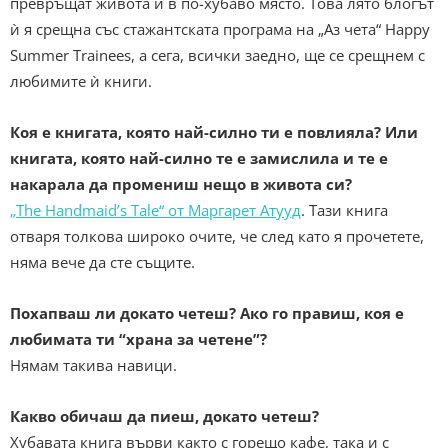
превръщат живота ѝ в по-хубаво място. Това лято блогът
ѝ я срещна със стажантската програма на „Аз чета“ Happy
Summer Trainees, а сега, всички заедно, ще се срещнем с
любимите ѝ книги.
Коя е книгата, която най-силно ти е повлияла? Или
книгата, която най-силно те е замислила и те е
накарала да промениш нещо в живота си?
„The Handmaid’s Tale“ от Маргарет Атууд
. Тази книга
отваря толкова широко очите, че след като я прочетете,
няма вече да сте същите.
Похапваш ли докато четеш? Ако го правиш, коя е
любимата ти “храна за четене”?
Нямам такива навици.
Какво обичаш да пиеш, докато четеш?
Хубавата книга върви както с горещо кафе, така и с