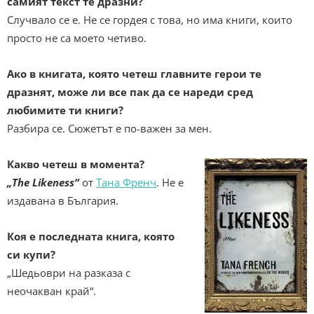
самият текст те дразни?
Случвало се е. Не се гордея с това, но има книги, които
просто не са моето четиво.
Ако в книгата, която четеш главните герои те
дразнят, може ли все пак да се нареди сред
любимите ти книги?
Разбира се. Сюжетът е по-важен за мен.
Какво четеш в момента?
„The Likeness“
от
Тана Френч
. Не е
издавана в България.
Коя е последната книга, която
си купи?
„Шедьоври на разказа с
неочакван край“.