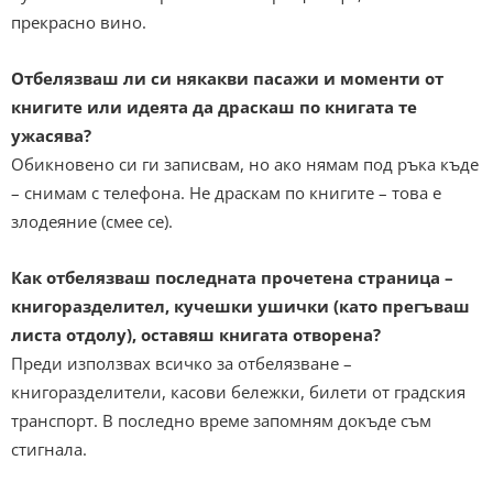
прекрасно вино.
Отбелязваш ли си някакви пасажи и моменти от
книгите или идеята да драскаш по книгата те
ужасява?
Обикновено си ги записвам, но ако нямам под ръка къде
– снимам с телефона. Не драскам по книгите – това е
злодеяние (смее се).
Как отбелязваш последната прочетена страница –
книгоразделител, кучешки ушички (като прегъваш
листа отдолу), оставяш книгата отворена?
Преди използвах всичко за отбелязване –
книгоразделители, касови бележки, билети от градския
транспорт. В последно време запомням докъде съм
стигнала.