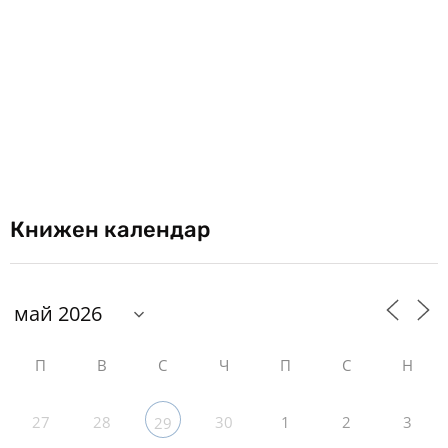
Книжен календар
П
В
С
Ч
П
С
Н
27
28
30
1
2
3
29