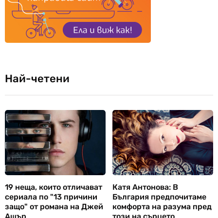
Най-четени
19 неща, които отличават
Катя Антонова: В
сериала по "13 причини
България предпочитаме
защо" от романа на Джей
комфорта на разума пред
Ашър
този на сърцето