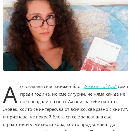
А
ся създава своя книжен блог
„Seasons of Aya“
само
преди година, но сме сигурни, че няма как да не
сте попадали на него. Ая описва себе си като
„човек, който се интересува от всичко, свързано с книги“,
и признава, че покрай блога си се е запознала със
страхотни и усмихнати хора, които продължават да