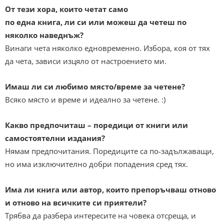
От тези хора, които четат само
по една книга, ли си или можеш да четеш по
няколко наведнъж?
Винаги чета няколко едновременно. Избора, коя от тях
да чета, зависи изцяло от настроението ми.
Имаш ли си любимо място/време за четене?
Всяко място и време и идеално за четене. :)
Какво предпочиташ – поредици от книги или
самостоятелни издания?
Нямам предпочитания. Поредиците са по-задължаващи,
но има изключително добри попадения сред тях.
Има ли книга или автор, които препоръчваш отново
и отново на всичките си приятели?
Трябва да разбера интересите на човека отсреща, и