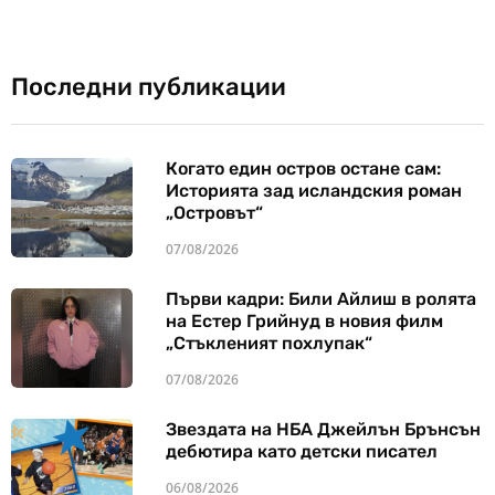
Последни публикации
Когато един остров остане сам:
Историята зад исландския роман
„Островът“
07/08/2026
Първи кадри: Били Айлиш в ролята
на Естер Грийнуд в новия филм
„Стъкленият похлупак“
07/08/2026
Звездата на НБА Джейлън Брънсън
дебютира като детски писател
06/08/2026