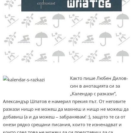
Както пише Любен Дилов-
син в анотацията си за
„Календар с разкази“,
Александър Шпатов е намерил прекия път. От неговите
разкази нищо не можеш да махнеш и нищо не можеш да
добавиш (а и да можеш – забранявам! :), защото те са от
онези рядко срещани писания, които те изненадват и
които след това не можеш да си представиш да са