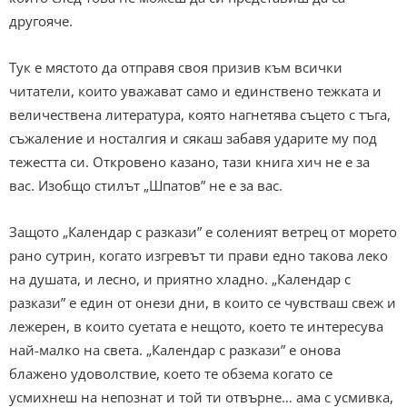
другояче.
Тук е мястото да отправя своя призив към всички
читатели, които уважават само и единствено тежката и
величествена литература, която нагнетява съцето с тъга,
съжаление и носталгия и сякаш забавя ударите му под
тежестта си. Откровено казано, тази книга хич не е за
вас. Изобщо стилът „Шпатов” не е за вас.
Защото „Календар с разкази” е соленият ветрец от морето
рано сутрин, когато изгревът ти прави едно такова леко
на душата, и лесно, и приятно хладно. „Календар с
разкази” е един от онези дни, в които се чувстваш свеж и
лежерен, в които суетата е нещото, което те интересува
най-малко на света. „Календар с разкази” е онова
блажено удоволствие, което те обзема когато се
усмихнеш на непознат и той ти отвърне… ама с усмивка,