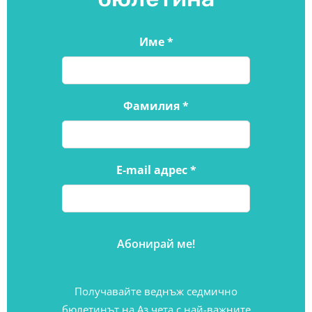
Име
*
Фамилия
*
E-mail адрес
*
Получавайте веднъж седмично
бюлетинът на Аз чета с най-важните