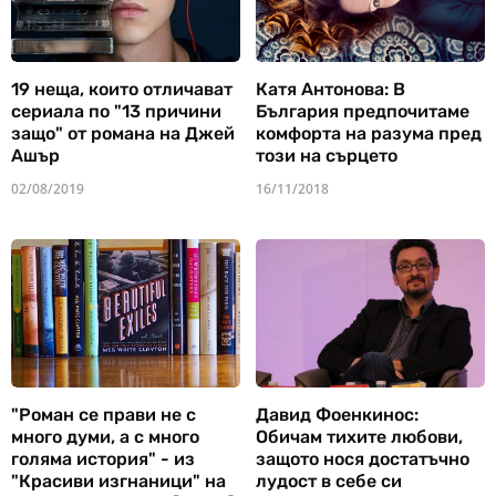
19 неща, които отличават
Катя Антонова: В
сериала по "13 причини
България предпочитаме
защо" от романа на Джей
комфорта на разума пред
Ашър
този на сърцето
02/08/2019
16/11/2018
"Роман се прави не с
Давид Фоенкинос:
много думи, а с много
Обичам тихите любови,
голяма история" - из
защото нося достатъчно
"Красиви изгнаници" на
лудост в себе си