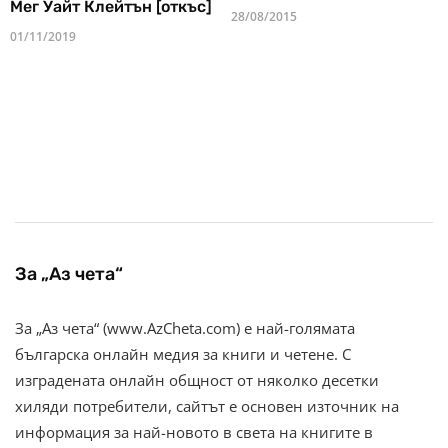
Мег Уайт Клейтън [откъс]
28/08/2015
01/11/2019
За „Аз чета“
За „Аз чета“ (www.AzCheta.com) е най-голямата
българска онлайн медия за книги и четене. С
изградената онлайн общност от няколко десетки
хиляди потребители, сайтът е основен източник на
информация за най-новото в света на книгите в