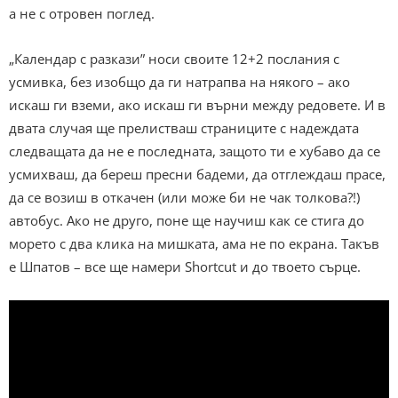
а не с отровен поглед.
„Календар с разкази” носи своите 12+2 послания с
усмивка, без изобщо да ги натрапва на някого – ако
искаш ги вземи, ако искаш ги върни между редовете. И в
двата случая ще прелистваш страниците с надеждата
следващата да не е последната, защото ти е хубаво да се
усмихваш, да береш пресни бадеми, да отглеждаш прасе,
да се возиш в откачен (или може би не чак толкова?!)
автобус. Ако не друго, поне ще научиш как се стига до
морето с два клика на мишката, ама не по екрана. Такъв
е Шпатов – все ще намери Shortcut и до твоето сърце.