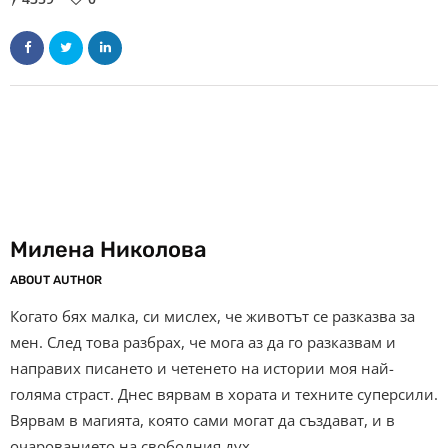
Милена Николова
ABOUT AUTHOR
Когато бях малка, си мислех, че животът се разказва за
мен. След това разбрах, че мога аз да го разказвам и
направих писането и четенето на истории моя най-
голяма страст. Днес вярвам в хората и техните суперсили.
Вярвам в магията, която сами могат да създават, и в
очарованието на свободния дух.