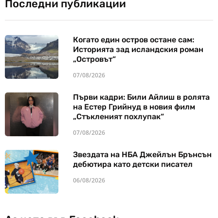
Последни публикации
Когато един остров остане сам:
Историята зад исландския роман
„Островът“
07/08/2026
Първи кадри: Били Айлиш в ролята
на Естер Грийнуд в новия филм
„Стъкленият похлупак“
07/08/2026
Звездата на НБА Джейлън Брънсън
дебютира като детски писател
06/08/2026