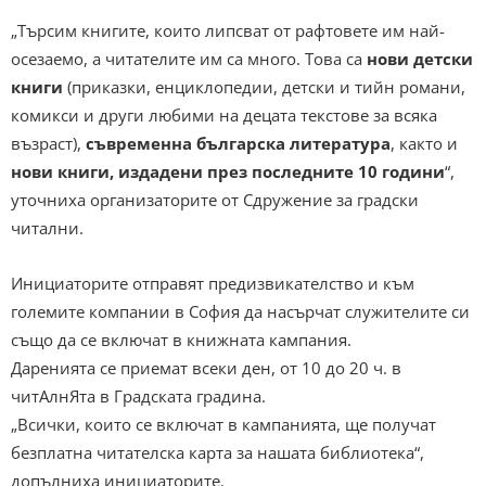
„Търсим книгите, които липсват от рафтовете им най-
осезаемо, а читателите им са много. Това са
нови детски
книги
(приказки, енциклопедии, детски и тийн романи,
комикси и други любими на децата текстове за всяка
възраст),
съвременна българска литература
, както и
нови книги, издадени през последните 10 години
“,
уточниха организаторите от Сдружение за градски
читални.
Инициаторите отправят предизвикателство и към
големите компании в София да насърчат служителите си
също да се включат в книжната кампания.
Даренията се приемат всеки ден, от 10 до 20 ч. в
читАлнЯта в Градската градина.
„Всички, които се включат в кампанията, ще получат
безплатна читателска карта за нашата библиотека“,
допълниха инициаторите.