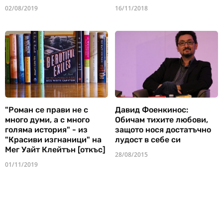
02/08/2019
16/11/2018
"Роман се прави не с
Давид Фоенкинос:
много думи, а с много
Обичам тихите любови,
голяма история" - из
защото нося достатъчно
"Красиви изгнаници" на
лудост в себе си
Мег Уайт Клейтън [откъс]
28/08/2015
01/11/2019