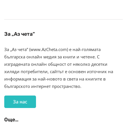
За „Аз чета“
За „Аз чета“ (www.AzCheta.com) е най-голямата
българска онлайн медия за книги и четене. С
изградената онлайн общност от няколко десетки
хиляди потребители, сайтът е основен източник на
информация за най-новото в света на книгите в
българското интернет пространство.
За нас
Още…