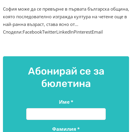
София може да се превърне в първата българска община,
която последователно изгражда култура на четене още в
най-ранна възраст, става ясно от…
Сподели:FacebookTwitterLinkedInPinterestEmail
Абонирай се за
бюлетина
Име
*
Фамилия
*