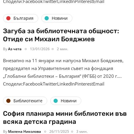
Сподели:FacebookTwitterLinkedInPinterestEmail
България
Новини
Загуба за библиотечната общност:
Отиде си Михаил Бояджиев
By
Аз чета
13/01/2026
2 мин.
Внезапно на 11 януари ни напусна Михаил Бояджиев,
председател на Управителния съвет на фондация
„Глобални библиотеки – България“ (ФГББ) от 2020 г….
Сподели:FacebookTwitterLinkedInPinterestEmail
Библиотеките
Новини
София планира мини библиотеки във
всяка детска градина
By
Милена Николова
26/11/2025
3 мин.