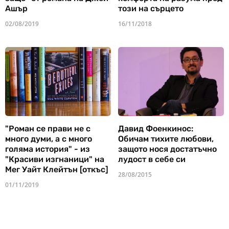
Ашър
този на сърцето
02/08/2019
16/11/2018
"Роман се прави не с
Давид Фоенкинос:
много думи, а с много
Обичам тихите любови,
голяма история" - из
защото нося достатъчно
"Красиви изгнаници" на
лудост в себе си
Мег Уайт Клейтън [откъс]
28/08/2015
01/11/2019