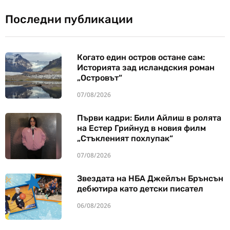
Последни публикации
Когато един остров остане сам:
Историята зад исландския роман
„Островът“
07/08/2026
Първи кадри: Били Айлиш в ролята
на Естер Грийнуд в новия филм
„Стъкленият похлупак“
07/08/2026
Звездата на НБА Джейлън Брънсън
дебютира като детски писател
06/08/2026