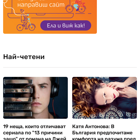
Най-четени
19 неща, които отличават
Катя Антонова: В
сериала по "13 причини
България предпочитаме
защо" от романа на Джей
комфорта на разума пред