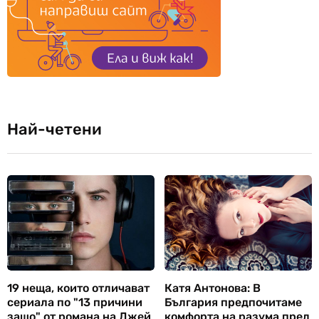
Най-четени
19 неща, които отличават
Катя Антонова: В
сериала по "13 причини
България предпочитаме
защо" от романа на Джей
комфорта на разума пред