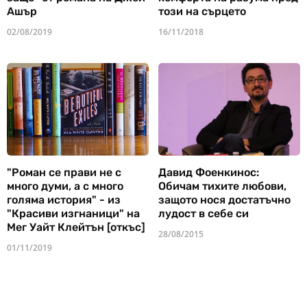
Ашър
този на сърцето
02/08/2019
16/11/2018
"Роман се прави не с
Давид Фоенкинос:
много думи, а с много
Обичам тихите любови,
голяма история" - из
защото нося достатъчно
"Красиви изгнаници" на
лудост в себе си
Мег Уайт Клейтън [откъс]
28/08/2015
01/11/2019