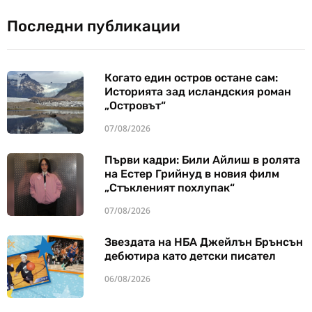
Последни публикации
Когато един остров остане сам:
Историята зад исландския роман
„Островът“
07/08/2026
Първи кадри: Били Айлиш в ролята
на Естер Грийнуд в новия филм
„Стъкленият похлупак“
07/08/2026
Звездата на НБА Джейлън Брънсън
дебютира като детски писател
06/08/2026