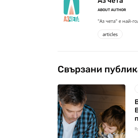
Аз чета
ABOUT AUTHOR
"Аз чета" е най-г
articles
Свързани публи
B