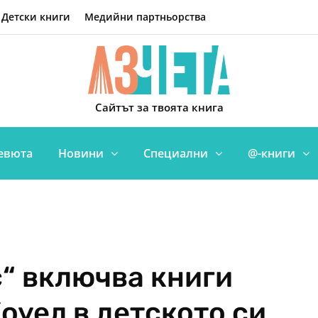
Детски книги
Медийни партньорства
Сайтът за твоята книга
евюта
Новини
Специални
@-книги
“ включва книги
оуел в детското си