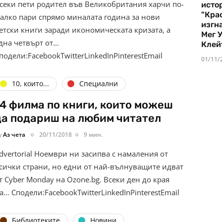
секи пети родител във Великобритания харчи по-
истор
"Кра
алко пари спрямо миналата година за нови
изгн
етски книги заради икономическата кризата, а
Мег 
дна четвърт от…
Клей
подели:FacebookTwitterLinkedInPinterestEmail
01/11/
10, които...
Специални
14 филмa по книги, които можеш
да подариш на любим читател
y
Аз чета
20/11/2018
9 мин.
dvertorial Ноември ни засипва с намаления от
сички страни, но едни от най-вълнуващите идват
т Cyber Monday на Ozone.bg. Всеки ден до края
а… Сподели:FacebookTwitterLinkedInPinterestEmail
Библиотеките
Новини