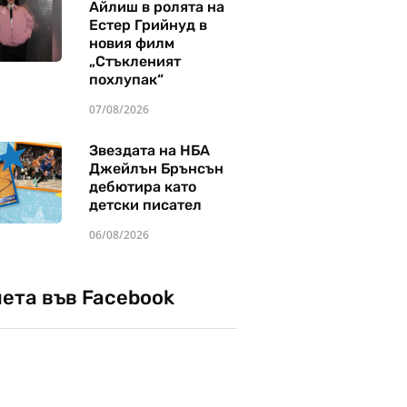
Айлиш в ролята на
Естер Грийнуд в
новия филм
„Стъкленият
похлупак“
07/08/2026
Звездата на НБА
Джейлън Брънсън
дебютира като
детски писател
06/08/2026
чета във Facebook