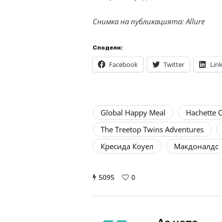
Снимка на публикацията: Allure
Сподели:
Facebook
Twitter
Lin
Global Happy Meal
Hachette C
The Treetop Twins Adventures
Кресида Коуел
Макдоналдс
5095
0