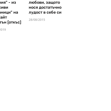
ия" - из
любови, защото
сиви
нося достатъчно
аници" на
лудост в себе си
Уайт
28/08/2015
тън [откъс]
2019