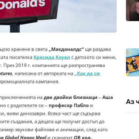
бързо хранене в света
„Макдоналдс“
ще раздава
ката писателка
Кресида Коуел
с детското си меню,
r.
През 2019 г. компанията ще разпространява
ntures
,
написана от авторката на
„Как да си
промоциалната кампания.
 приключенията на
две двойки близнаци
–
Аша
Аз 
дно с родителите си –
професор Пабло
и
ски, живи динозаври. Всяка част ще съдържа
ите създания, а децата ще получат достъп до
пример звукови файлове и анимации, след като
ие
Global Happy Meal
и сканират
QR код.