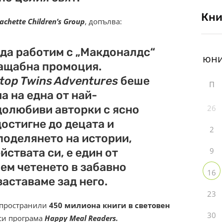
Кни
achette Children’s Group
, допълва:
да работим с „Макдоналдс“
ащабна промоция.
etop Twins Adventures
беше
П
 на една от най-
долюбиви авторки с ясно
26
достигне до децата и
2
поделянето на истории,
ствата си, е един от
9
ем четенето в забавно
16
заставаме зад него.
23
азпространили
450 милиона книги в световен
30
си програма
Happy Meal Readers.