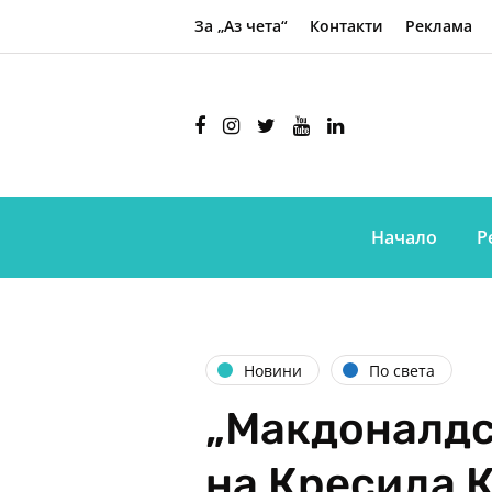
За „Аз чета“
Контакти
Реклама
Начало
Р
Новини
По света
„Макдоналдс
на Кресида К