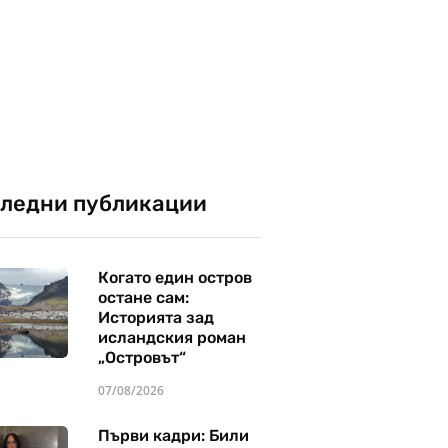
ледни публикации
Когато един остров
остане сам:
Историята зад
исландския роман
„Островът“
07/08/2026
Първи кадри: Били