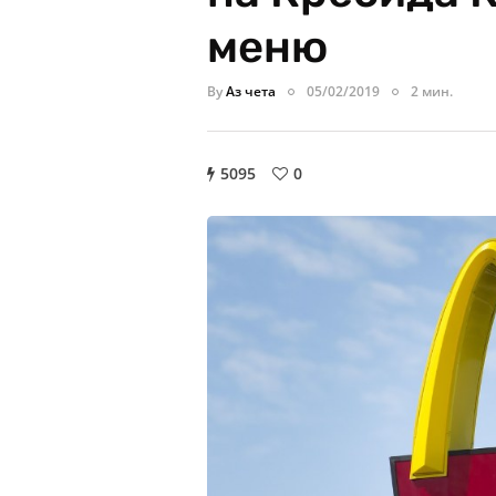
меню
By
Аз чета
05/02/2019
2 мин.
5095
0