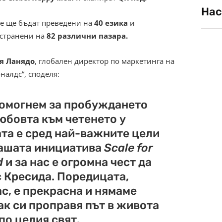
Нас
е ще бъдат преведени на
40 езика
и
странени на
82 различни пазара.
я Ланядо
, глобален директор по маркетинга на
налдс“, споделя:
омогнем за пробуждането
юбовта към четенето у
та е сред най-важните цели
нашата инициатива
Scale for
d
и за нас е огромна чест да
 Кресида. Поредицата,
ас, е прекрасна и нямаме
ак си проправя път в живота
по целия свят.