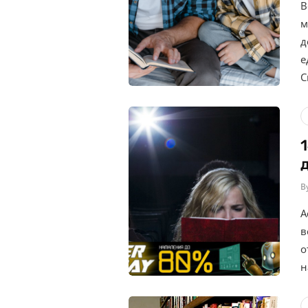
В
м
д
е
С
B
A
в
о
н