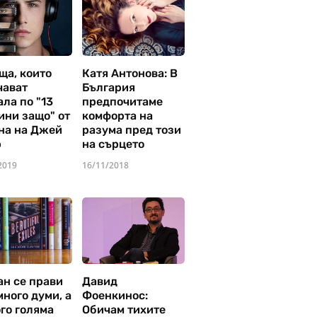
ща, които
Катя Антонова: В
чават
България
ла по "13
предпочитаме
ини защо" от
комфорта на
на на Джей
разума пред този
р
на сърцето
2019
16/11/2018
ан се прави
Давид
много думи, а
Фоенкинос:
го голяма
Обичам тихите