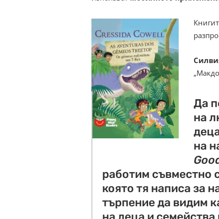
Книгит
разпро
Силви
„Макдо
Да п
на л
деца
на 
Goo
работим съвместно с
която тя написа за н
търпение да видим к
на деца и семейства 