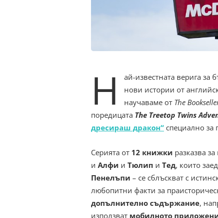
Н
ай-известната верига за 
нови истории от английс
научаваме от
The Bookselle
поредицата
The Treetop Twins Adve
дресираш дракон“
специално за 
Серията от
12 книжки
разказва за
и
Алфи
и
Тюлип
и
Тед
, които зае
Пенелъпи
– се сблъскват с истин
любопитни факти за праисторическ
допълнително съдържание
, на
използват
мобилното приложен