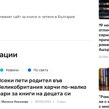
олемият сайт за книги и четене в България
19 не
отли
сериа
прич
рома
Ашъ
кации
02/08/
Новини
По света
Всеки пети родител във
Великобритания харчи по-малко
пари за книги на децата си
"Ром
не с 
y
Милена Николова
06/03/2023
3 мин.
с мно