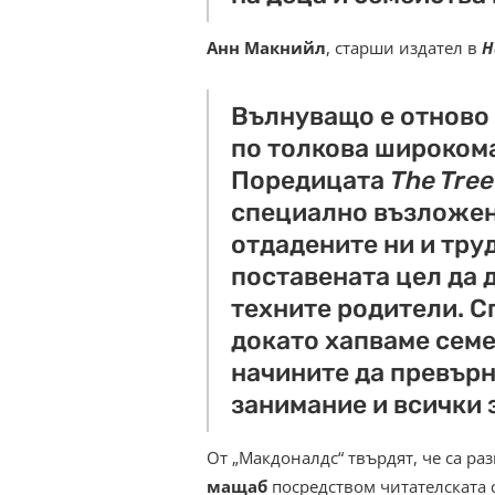
Анн Макнийл
, старши издател в
H
Вълнуващо е отново 
по толкова широком
Поредицата
The Tre
специално възложена
отдадените ни и тру
поставената цел да 
техните родители. С
докато хапваме семей
начините да превърн
занимание и всички 
От „Макдоналдс“ твърдят, че са р
мащаб
посредством читателската 