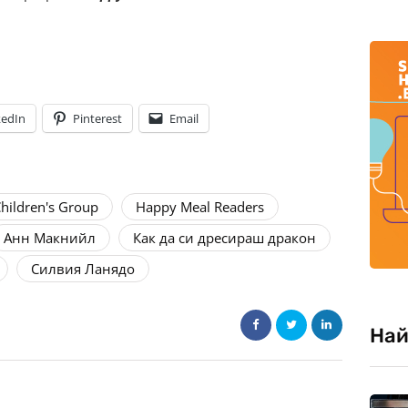
kedIn
Pinterest
Email
hildren's Group
Happy Meal Readers
Анн Макнийл
Как да си дресираш дракон
Силвия Ланядо
Най