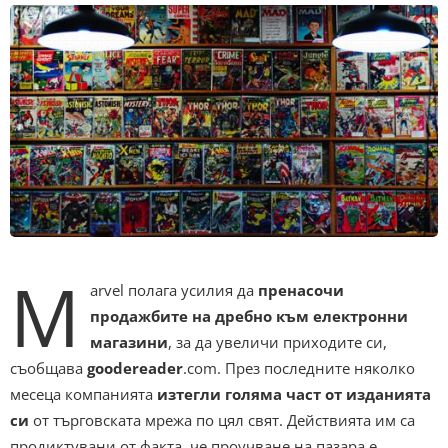
M
arvel полага усилия да
пренасочи
продажбите на дребно към електронни
магазини
, за да увеличи приходите си,
съобщава
goodereader
.com. През последните няколко
месеца компанията
изтегли голяма част от изданията
си
от търговската мрежа по цял свят. Действията им са
продиктувани от факта, че проучване на пазара е