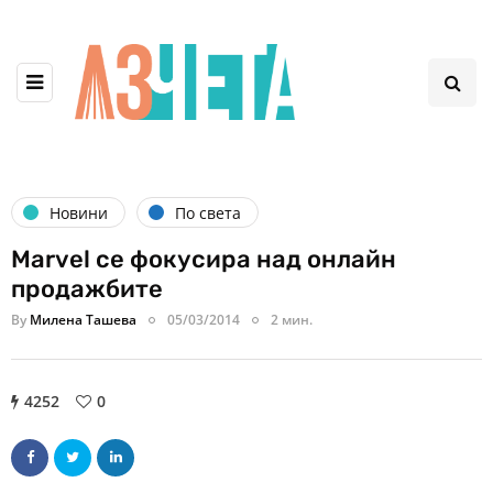
Новини
По света
Marvel се фокусира над онлайн
продажбите
By
Милена Ташева
05/03/2014
2 мин.
4252
0