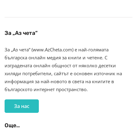
За „Аз чета“
За „Аз чета“ (www.AzCheta.com) е най-голямата
българска онлайн медия за книги и четене. С
изградената онлайн общност от няколко десетки
хиляди потребители, сайтът е основен източник на
информация за най-новото в света на книгите в
българското интернет пространство.
За нас
Още…