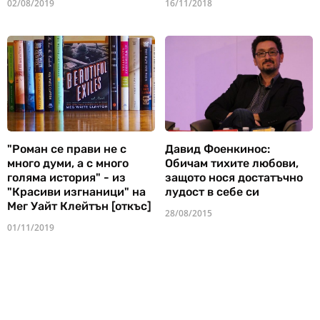
02/08/2019
16/11/2018
"Роман се прави не с
Давид Фоенкинос:
много думи, а с много
Обичам тихите любови,
голяма история" - из
защото нося достатъчно
"Красиви изгнаници" на
лудост в себе си
Мег Уайт Клейтън [откъс]
28/08/2015
01/11/2019