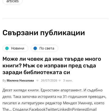
articles
Свързани публикации
Новини
По света
Може ли човек да има твърде много
книги? Мъж се изправи пред съда
заради библиотеката си
By
Милена Николова
26/07/2026
3 мин.
Десет хиляди книги. Едностаен апартамент. И съдебно
дело. Така започва историята на 31-годишния преводач,
писател и литературен редактор Мендел Уминер, която
The… Сподели:FacebookTwitterLinkedInPinterestEmail