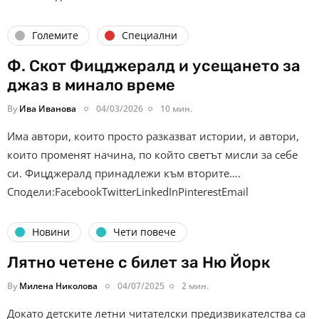
Големите
Специални
Ф. Скот Фицджералд и усещането за
джаз в минало време
By
Ива Иванова
04/03/2026
10 мин.
Има автори, които просто разказват истории, и автори,
които променят начина, по който светът мисли за себе
си. Фицджералд принадлежи към вторите….
Сподели:FacebookTwitterLinkedInPinterestEmail
Новини
Чети повече
Лятно четене с билет за Ню Йорк
By
Милена Николова
04/07/2025
2 мин.
Докато детските летни читателски предизвикателства са