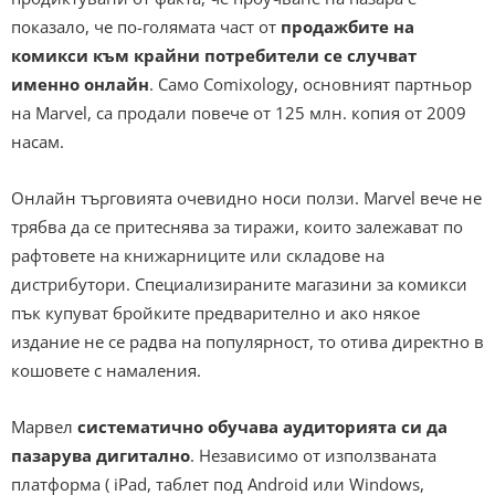
показало, че по-голямата част от
продажбите на
комикси към крайни потребители се случват
именно онлайн
. Само Comixology, основният партньор
на Marvel, са продали повече от 125 млн. копия от 2009
насам.
Онлайн търговията очевидно носи ползи. Marvel вече не
трябва да се притеснява за тиражи, които залежават по
рафтовете на книжарниците или складове на
дистрибутори. Специализираните магазини за комикси
пък купуват бройките предварително и ако някое
издание не се радва на популярност, то отива директно в
кошовете с намаления.
Марвел
систематично обучава аудиторията си да
пазарува дигитално
. Независимо от използваната
платформа ( iPad, таблет под Android или Windows,