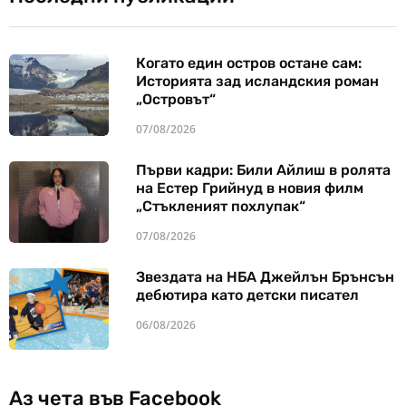
Когато един остров остане сам:
Историята зад исландския роман
„Островът“
07/08/2026
Първи кадри: Били Айлиш в ролята
на Естер Грийнуд в новия филм
„Стъкленият похлупак“
07/08/2026
Звездата на НБА Джейлън Брънсън
дебютира като детски писател
06/08/2026
Аз чета във Facebook