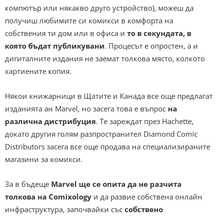
компютър или някакво друго устройство), можеш да
получиш любимите си комикси в комфорта на
собствения ти дом или в офиса и
то в секундата, в
която бъдат публикувани
. Процесът е опростен, а и
дигиталните издания не заемат толкова място, колкото
хартиените копия.
Някои книжарници в Щатите и Канада все още предлагат
изданията ан Marvel, но засега това е въпрос
на
различна дистрибуция
. Те зареждат през Hachette,
докато другия голям разпространител Diamond Comic
Distributors засега все още продава на специализираните
магазини за комикси.
За в бъдеще
Marvel ще се опита да не разчита
толкова на
Comixology
и да развие собствена онлайн
инфраструктура, започвайки със
собствено