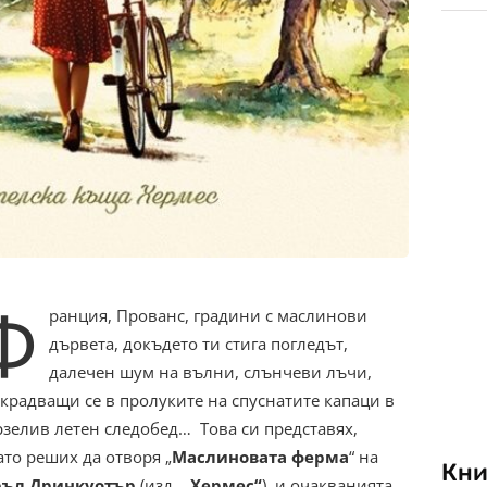
Ф
ранция, Прованс, градини с маслинови
дървета, докъдето ти стига погледът,
далечен шум на вълни, слънчеви лъчи,
крадващи се в пролуките на спуснатите капаци в
зелив летен следобед… Това си представях,
ато реших да отворя „
Маслиновата ферма
“ на
Кни
ръл Дринкуотър
(изд.
„Хермес“
), и очакванията