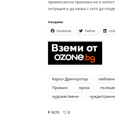
провансалска приказка не е непо
ситуация и да имаш с кого да спо
Сподели:
Facebook
Twitter
Lin
Каръл Дринкуотър
любовн
Прованс
проза
пътеше
художествени
чуждестранн
5070
0