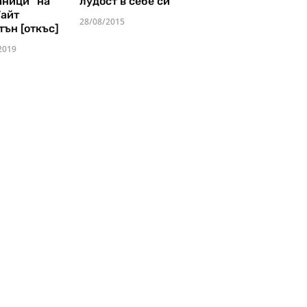
аници" на
лудост в себе си
Уайт
28/08/2015
тън [откъс]
2019