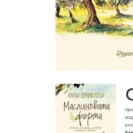
про
мър
ког
Ка