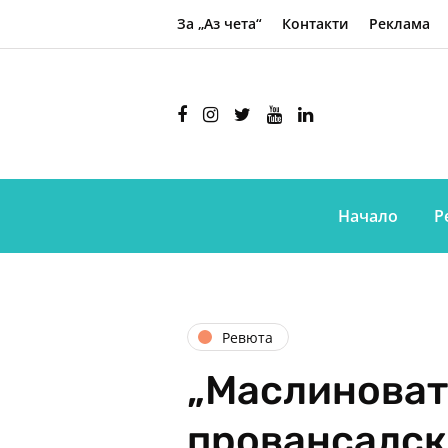
За „Аз чета“
Контакти
Реклама
Начало
Р
Ревюта
„Маслиноват
провансалск