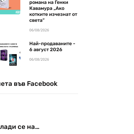
романа на Генки
Кавамура „Ако
котките изчезнат от
света“
06/08/2026
Най-продаваните -
6 август 2026
06/08/2026
чета във Facebook
лади се на…