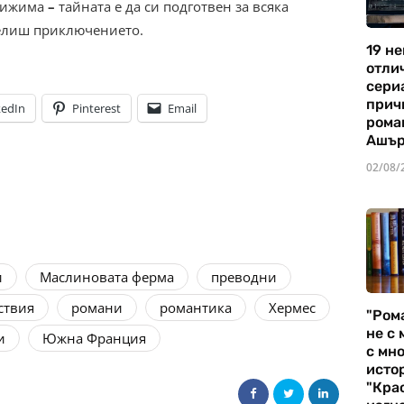
стижима
–
тайната е да си подготвен за всяка
делиш приключението.
19 не
отли
сериа
прич
kedIn
Pinterest
Email
рома
Ашъ
02/08/
и
Маслиновата ферма
преводни
ствия
романи
романтика
Хермес
"Ром
не с 
и
Южна Франция
с мно
истор
"Кра