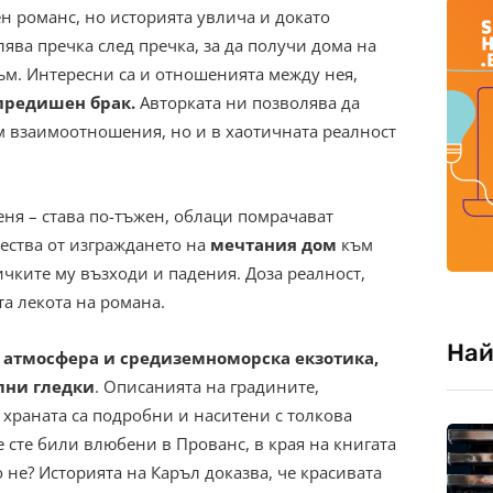
н романс, но историята увлича и докато
ява пречка след пречка, за да получи дома на
зъм. Интересни са и отношенията между нея,
предишен брак.
Авторката ни позволява да
м взаимоотношения, но и в хаотичната реалност
еня – става по-тъжен, облаци помрачават
ества от изграждането на
мечтания дом
към
сичките му възходи и падения. Доза реалност,
а лекота на романа.
Най
 атмосфера и средиземноморска екзотика,
лни гледки
. Описанията на градините,
 храната са подробни и наситени с толкова
е сте били влюбени в Прованс, в края на книгата
о не? Историята на Каръл доказва, че красивата