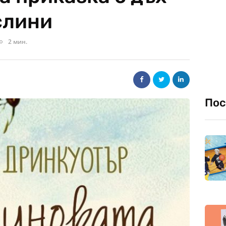
слини
2 мин.
Пос