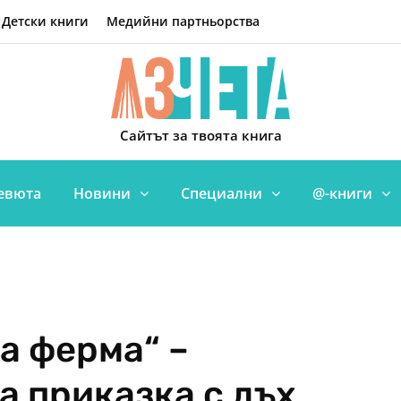
Детски книги
Медийни партньорства
Сайтът за твоята книга
евюта
Новини
Специални
@-книги
а ферма“ –
а приказка с дъх