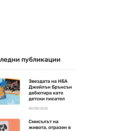
ледни публикации
Звездата на НБА
Джейлън Брънсън
дебютира като
детски писател
06/08/2026
Смисълът на
живота, отразен в