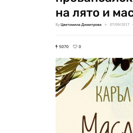
на лято и ма
By
Цветомила Димитрова
07/09/2017
5070
0