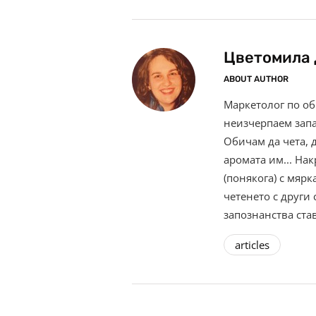
Цветомила
ABOUT AUTHOR
Маркетолог по об
неизчерпаем запа
Обичам да чета, д
аромата им... На
(понякога) с мярк
четенето с други
запознанства став
articles