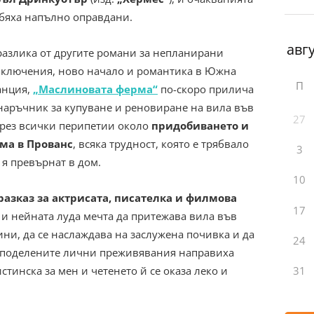
бяха напълно оправдани.
разлика от другите романи за непланирани
ключения, ново начало и романтика в Южна
П
анция,
„Маслиновата ферма“
по-скоро прилича
наръчник за купуване и реновиране на вила във
27
през всички перипетии около
придобиването и
ма в Прованс
, всяка трудност, която е трябвало
3
а я превърнат в дом.
10
азказ за актрисата, писателка и филмова
17
и нейната луда мечта да притежава вила във
ни, да се наслаждава на заслужена почивка и да
24
Споделените лични преживявания направиха
стинска за мен и четенето й се оказа леко и
31