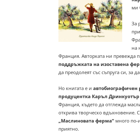
ми 
За 
при
Фр
на 
Франция. Авторката ни превежда 
поддръжката на изоставена фер
да преодолеят със съпруга си, за д
Но книгата е и
автобиографичен р
продуцентка Каръл Дринкуотър
Франция, където да отглежда масли
открива творческо вдъхновение. 
„Маслиновата ферма“
много по-и
приятно.