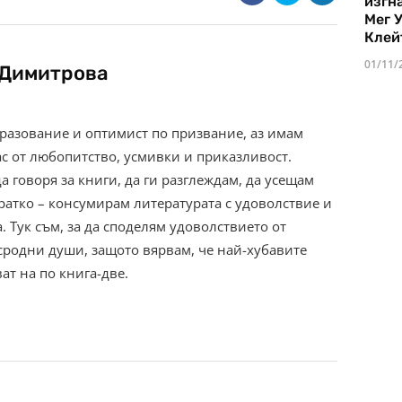
изгн
Мег 
Клей
01/11/
 Димитрова
разование и оптимист по призвание, аз имам
с от любопитство, усмивки и приказливост.
а говоря за книги, да ги разглеждам, да усещам
кратко – консумирам литературата с удоволствие и
а. Тук съм, за да споделям удоволствието от
 сродни души, защото вярвам, че най-хубавите
ат на по книга-две.