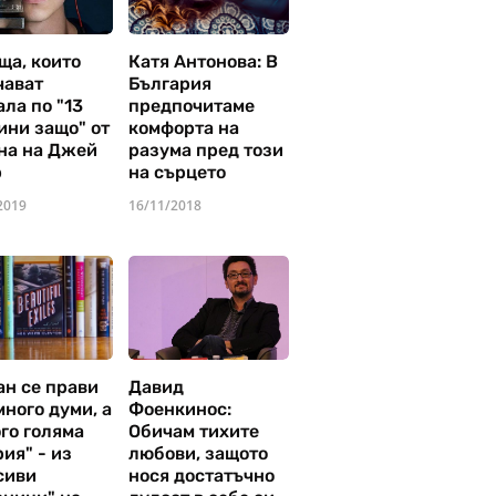
ща, които
Катя Антонова: В
чават
България
ла по "13
предпочитаме
ини защо" от
комфорта на
на на Джей
разума пред този
р
на сърцето
2019
16/11/2018
ан се прави
Давид
много думи, а
Фоенкинос:
го голяма
Обичам тихите
ия" - из
любови, защото
сиви
нося достатъчно