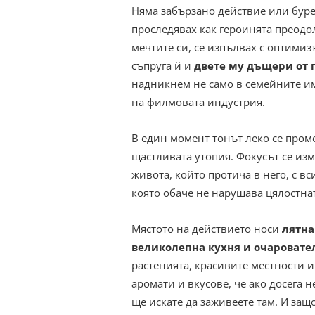
Няма забързано действие или буре
проследявах как героинята преодол
мечтите си, се изпълвах с оптими
съпруга й и
двете му дъщери от 
надникнем не само в семейните и
на филмовата индустрия.
В един момент тонът леко се пром
щастливата утопия. Фокусът се изм
живота, който протича в него, с в
която обаче не нарушава цялостнат
Мястото на действието носи
лятна
великолепна кухня и очаровате
растенията, красивите местности и
аромати и вкусове, че ако досега н
ще искате да заживеете там. И защ