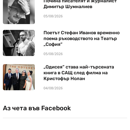
Почина писателят и журналист
Димитър Шумналиев
05/08/2026
Поетът Стефан Иванов временно
поема ръководството на Театър
„София“
05/08/2026
„Одисея“ става най-търсената
книга в САЩ след филма на
Кристофър Нолан
04/08/2026
Аз чета във Facebook