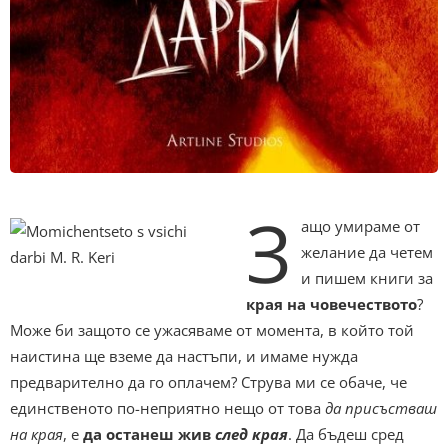
З
ащо умираме от
желание да четем
и пишем книги за
края на човечеството
?
Може би защото се ужасяваме от момента, в който той
наистина ще вземе да настъпи, и имаме нужда
предварително да го оплачем? Струва ми се обаче, че
единственото по-неприятно нещо от това
да присъстваш
на края
, е
да останеш жив
след края
. Да бъдеш сред