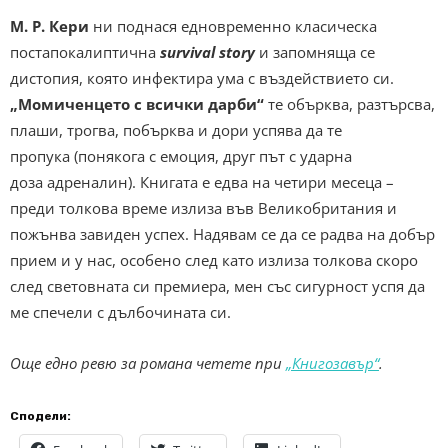
М. Р. Кери
ни поднася едновременно класическa
постапокалиптичнa
survival story
и запомняща се
дистопия, която инфектира ума с въздействието си.
„Момиченцето с всички дарби“
те обърква, разтърсва,
плаши, трогва, побърква и дори успява да те
пропука (понякога с емоция, друг път с ударна
доза адреналин). Книгата е едва на четири месеца –
преди толкова време излиза във Великобритания и
пожънва завиден успех. Надявам се да се радва на добър
прием и у нас, особено след като излиза толкова скоро
след световната си премиера, мен със сигурност успя да
ме спечели с дълбочината си.
Още едно ревю за романа четете при
„Книгозавър“
.
Сподели: