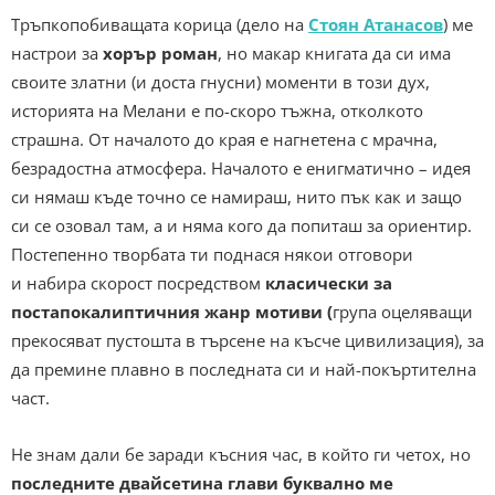
Тръпкопобиващата корица (дело на
Стоян Атанасов
) ме
настрои за
хорър роман
, но макар книгата да си има
своите златни (и доста гнусни) моменти в този дух,
историята на Мелани е по-скоро тъжна, отколкото
страшна. От началото до края е нагнетена с мрачна,
безрадостна атмосфера. Началото е енигматично – идея
си нямаш къде точно се намираш, нито пък как и защо
си се озовал там, а и няма кого да попиташ за ориентир.
Постепенно творбата ти поднася някои отговори
и набира скорост посредством
класически за
постапокалиптичния жанр мотиви (
група оцеляващи
прекосяват пустошта в търсене на късче цивилизация), за
да премине плавно в последната си и най-покъртителна
част.
Не знам дали бе заради късния час, в който ги четох, но
последните двайсетина глави буквално ме