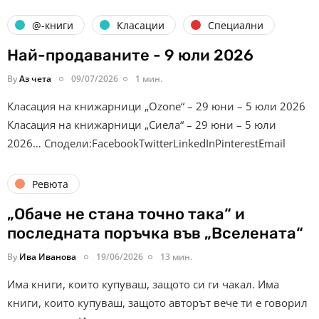
@-книги
Класации
Специални
Най-продаваните - 9 юли 2026
By
Аз чета
09/07/2026
1 мин.
Класация на книжарници „Ozone“ – 29 юни – 5 юли 2026
Класация на книжарници „Сиела“ – 29 юни – 5 юли
2026… Сподели:FacebookTwitterLinkedInPinterestEmail
Ревюта
„Обаче не стана точно така“ и
последната поръчка във „Вселената“
By
Ива Иванова
19/06/2026
13 мин.
Има книги, които купуваш, защото си ги чакал. Има
книги, които купуваш, защото авторът вече ти е говорил