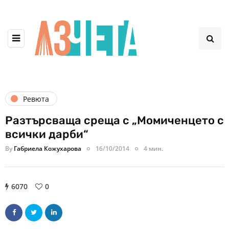
Ревюта
Разтърсваща среща с „Момиченцето с
всички дарби“
By
Габриела Кожухарова
16/10/2014
4 мин.
6070
0