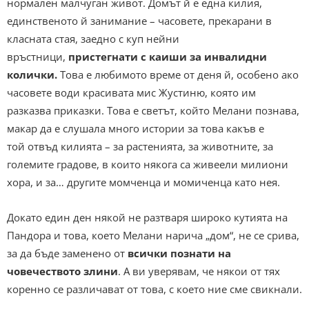
нормален малчуган живот. Домът й е една килия,
единственото й занимание – часовете, прекарани в
класната стая, заедно с куп нейни
връстници,
пристегнати с каиши за инвалидни
колички.
Това е любимото време от деня й, особено ако
часовете води красивата мис Жустиню, която им
разказва приказки.
Това е светът, който Мелани познава,
макар да е слушала много истории за това какъв е
той отвъд килията – за растенията, за животните, за
големите градове, в които някога са живеели милиони
хора, и за… другите момченца и момиченца като нея.
Докато един ден някой не разтваря широко кутията на
Пандора и това, което Мелани нарича „дом“, не се срива,
за да бъде заменено от
всички познати на
човечеството злини
. А ви уверявам, че някои от тях
коренно се различават от това, с което ние сме свикнали.