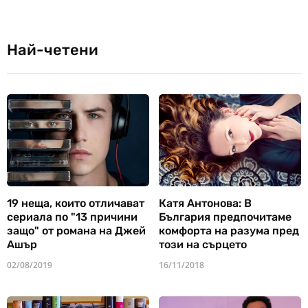
Най-четени
19 неща, които отличават
Катя Антонова: В
сериала по "13 причини
България предпочитаме
защо" от романа на Джей
комфорта на разума пред
Ашър
този на сърцето
02/08/2019
16/11/2018