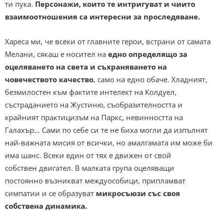
ти пука.
Персонажи, които те интригуват и чиито
взаимоотношения са интересни за проследяване.
Хареса ми, че всеки от главните герои, встрани от самата
Мелани, сякаш е носител на
едно определящо за
оцеляването на света и съхраняването на
човечеството качество
, само на едно обаче. Хладният,
безмилостен към фактите интелект на Колдуел,
състраданието на Жустиню, съобразителността и
крайният практицизъм на Паркс, невинността на
Галахър… Сами по себе си те не биха могли да изпълнят
най-важната мисия от всички, но амалгамата им може би
има шанс. Всеки един от тях е движен от свой
собствен двигател. В малката група оцеляващи
постоянно възникват междуособици, припламват
симпатии и се образуват
микросъюзи със своя
собствена динамика.