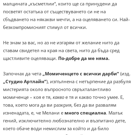
малцината „късметлии“, които ще са принудени да
посветят остатъка от съществуването си не на
сбъдването на някакви мечти, а на оцеляването си. Най-
безкомпромисният стимул от всички.
Не знам за вас, но аз не изгарям от желание нито да
ставам свидетел на края на света, нито да бъда сред
щастливите оцеляващи.
По-добре да ме няма.
Започнах да чета
„Момиченцето с всички дарби“
(изд.
„Студио Артлайн“
), изпълнена с нетърпение да разбуля
мистерията около въпросното свръхталантливо
момиченце – коя е тя,
какво
е тя и какво точно умее. Е,
това, което мога да ви разкрия, без да ви развалям
изненадата, е, че Мелани е
много специална
. Малък
гений, изключително любознателно и възпитано дете,
което обаче води немислим за който и да било