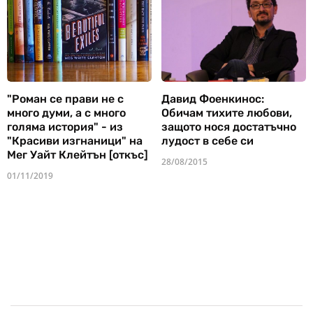
"Роман се прави не с
Давид Фоенкинос:
много думи, а с много
Обичам тихите любови,
голяма история" - из
защото нося достатъчно
"Красиви изгнаници" на
лудост в себе си
Мег Уайт Клейтън [откъс]
28/08/2015
01/11/2019