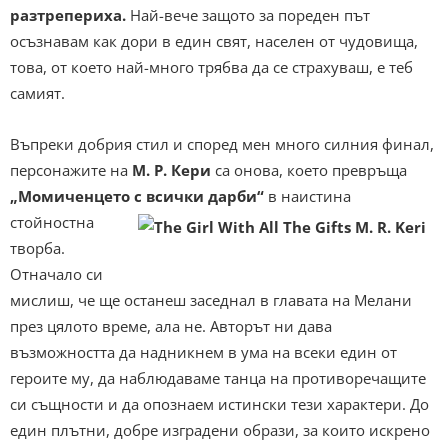
разтрепериха.
Най-вече защото за пореден път
осъзнавам как дори в един свят, населен от чудовища,
това, от което най-много трябва да се страхуваш, е теб
самият.
Въпреки добрия стил и според мен много силния финал,
персонажите на
М. Р. Кери
са онова, което превръща
„Момиченцето с
всички дарби“
в наистина
стойностна
творба.
Отначало си
мислиш, че ще останеш заседнал в главата на Мелани
през цялото време, ала не. Авторът ни дава
възможността да надникнем в ума на всеки един от
героите му, да наблюдаваме танца на противоречащите
си същности и да опознаем истински тези характери. До
един плътни, добре изградени образи, за които искрено