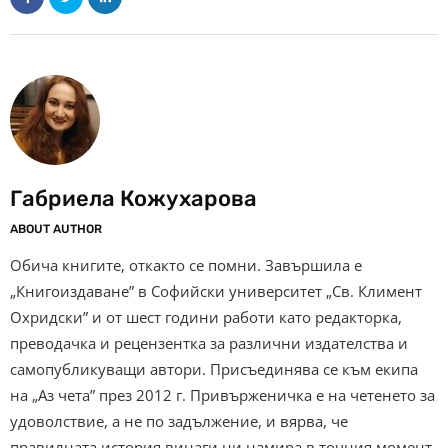
Габриела Кожухарова
ABOUT AUTHOR
Обича книгите, откакто се помни. Завършила е
„Книгоиздаване” в Софийски университет „Св. Климент
Охридски” и от шест години работи като редакторка,
преводачка и рецензентка за различни издателства и
самопубликуващи автори. Присъединява се към екипа
на „Аз чета” през 2012 г. Привърженичка е на четенето за
удоволствие, а не по задължение, и вярва, че
правилната история винаги ни намира в точния момент.