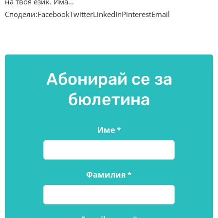
на твоя език. Има…
Сподели:FacebookTwitterLinkedInPinterestEmail
Абонирай се за
бюлетина
Име
*
Фамилия
*