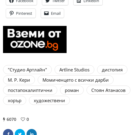
Facebook
Twitter
LinkedIn
Pinterest
Email
"Студио Артлайн"
Artline Studios
дистопия
М. Р. Кери
Момиченцето с всички дарби
постапокалиптични
роман
Стоян Атанасов
хорър
художествени
6070
0