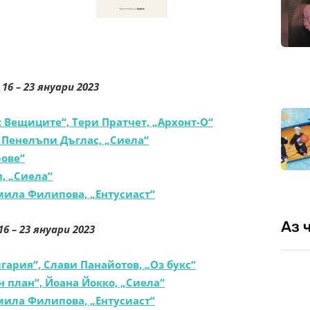
–
16 – 23 януари 2023
: Вещиците“, Тери Пратчет, „Архонт-О“
, Пенелъпи Дъглас, „Сиела“
рове“
, „Сиела“
мила Филипова, „Ентусиаст“
Аз 
16 – 23 януари 2023
лгария“, Слави Панайотов,
„
Оз букс“
 план“, Йоана Йокко, „Сиела“
мила Филипова, „Ентусиаст“