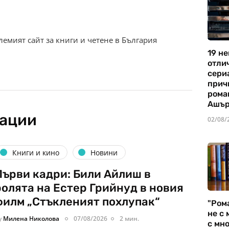
олемият сайт за книги и четене в България
19 не
отли
сериа
прич
рома
Ашъ
кации
02/08/
Книги и кино
Новини
Първи кадри: Били Айлиш в
ролята на Естер Грийнуд в новия
филм „Стъкленият похлупак“
"Ром
не с 
y
Милена Николова
07/08/2026
2 мин.
с мно