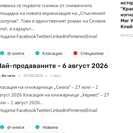
истор
оявиха се първите снимки от снимачната
"Кра
лощадка на новата екранизация на „Стъкленият
изгн
Мег 
охлупак“. Това е единственият роман на Силвия
Клей
лат, а кадърът…
01/11/
подели:FacebookTwitterLinkedInPinterestEmail
@-книги
Класации
Специални
Най-продаваните - 6 август 2026
y
Аз чета
06/08/2026
1 мин.
ласация на книжарници „Сиела“ – 27 юли – 2
вгуст 2026 Класация на книжарници „Хермес“ – 27
ли – 2 август 2026…
подели:FacebookTwitterLinkedInPinterestEmail
@-книги
Новини