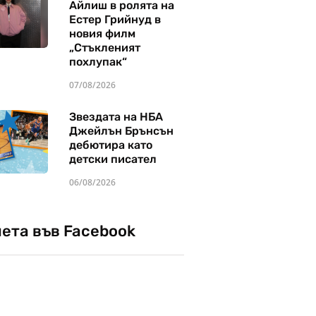
Айлиш в ролята на
Естер Грийнуд в
новия филм
„Стъкленият
похлупак“
07/08/2026
Звездата на НБА
Джейлън Брънсън
дебютира като
детски писател
06/08/2026
чета във Facebook