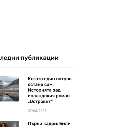
ледни публикации
Когато един остров
остане сам:
Историята зад
исландския роман
„Островът“
07/08/2026
Първи кадри: Били