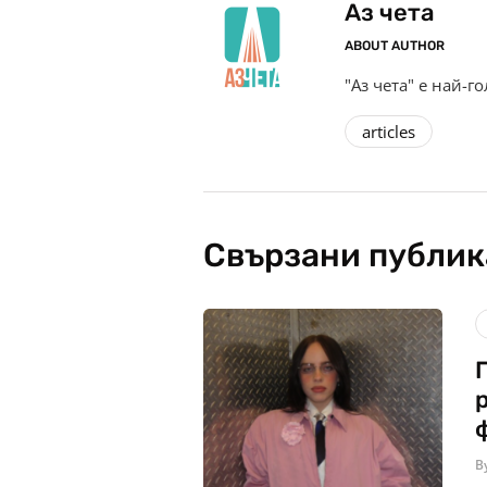
Аз чета
ABOUT AUTHOR
"Аз чета" е най-г
articles
Свързани публи
B