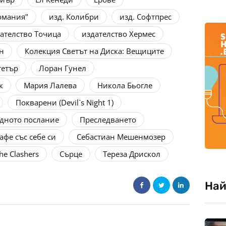
омания"
изд. Колибри
изд. Софтпрес
ателство Точица
издателство Хермес
н
Колекция Светът на Диска: Вещиците
тетър
Лоран Гунел
к
Мария Лалева
Никола Бьогле
Покварени (Devil`s Night 1)
дното послание
Преследването
афе със себе си
Себастиан Мешенмозер
e Clashers
Сърце
Тереза Дрискол
Най