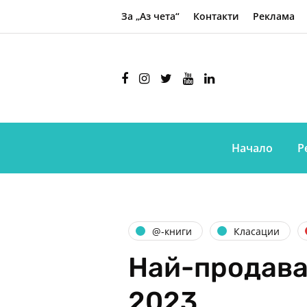
За „Аз чета“
Контакти
Реклама
Начало
Р
@-книги
Класации
Най-продава
2023