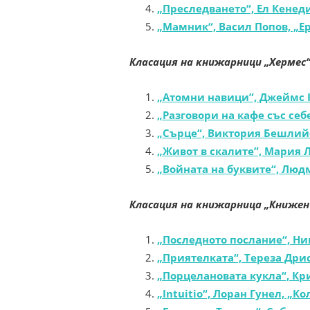
„Преследването“, Ел Кенеди
„Мамник“, Васил Попов, „Е
Класация на книжарници „Хермес
„Атомни навици”, Джеймс 
„Разговори на кафе със себ
„Сърце“, Виктория Бешлий
„Живот в скалите”, Мария 
„Войната на буквите“, Люд
Класация на книжарница „Книжен
„Последното послание“, Ник
„Приятелката“, Тереза Дри
„Порцелановата кукла“, Кр
„Intuitio“, Лоран Гунел, „К