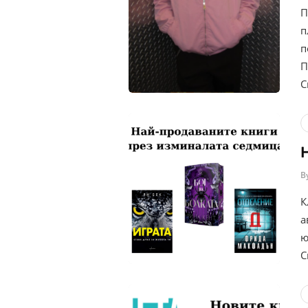
П
п
п
П
С
B
К
а
ю
С