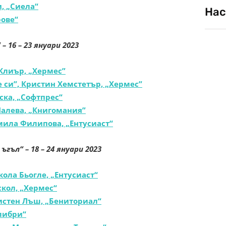
, „Сиела“
Нас
рове“
“
–
16 – 23 януари 2023
Клиър, „Хермес”
е си”, Кристин Хемстетър, „Хермес”
ска, „Софтпрес“
Лалева, „Книгомания”
мила Филипова, „Ентусиаст“
 ъгъл“ –
18 – 24 януари 2023
ола Бьогле, „Ентусиаст“
скол, „Хермес“
истен Лъш, „Бениториал“
олибри“