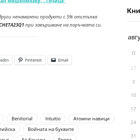
иан Мешенмозер, „Точица“
Кни
други ненамалени продукти с 5% отстъпка
CHETA23Q1
при завършване на поръчката си.
П
kedIn
Pinterest
Email
27
3
10
17
Benitorial
Intuitio
Атомни навици
24
лийска
Войната на буквите
31
лиър
Ел Кенеди
Ерове