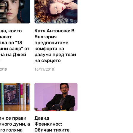
ща, които
Катя Антонова: В
чават
България
ла по "13
предпочитаме
ини защо" от
комфорта на
на на Джей
разума пред този
р
на сърцето
2019
16/11/2018
ан се прави
Давид
много думи, а
Фоенкинос:
го голяма
Обичам тихите