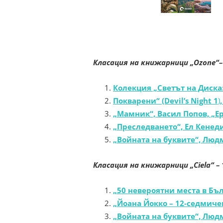
Класация на книжарници „Ozone“
Колекция „Светът на Диска
Покварени“ (Devil’s Night 1
)
„Мамник“, Васил Попов, „Е
„Преследването“, Ел Кенеди
„Войната на буквите“, Люд
Класация на книжарници „Ciela“
–
„
50 невероятни места в Бъ
„Йоана Йокко – 12-седмичен
„Войната на буквите“, Люд