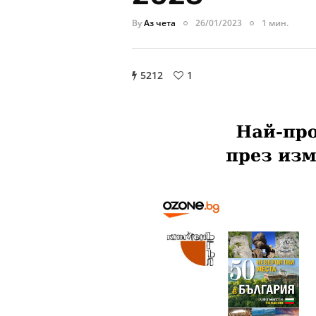
By
Аз чета
26/01/2023
1 мин.
5212
1