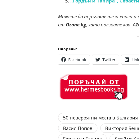
„Гордън и Тапира“, Себаст
Можете да поръчате тези книги и 
от
Ozone.bg,
като ползвате код
AZ
Сподели:
Facebook
Twitter
Lin
50 невероятни места в България
Васил Попов
Виктория Беш
Гордън и Тапира
Джеймс К