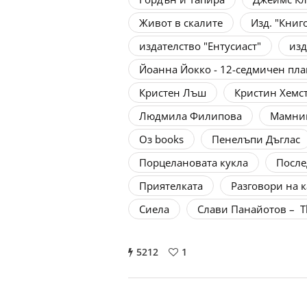
Живот в скалите
Изд. "Книг
издателство "Ентусиаст"
изд
Йоанна Йокко - 12-седмичен пла
Кристен Лъш
Кристин Хемс
Людмила Филипова
Мамни
Оз books
Пенелъпи Дъглас
Порцелановата кукла
После
Приятелката
Разговори на к
Сиела
Слави Панайотов – Th
5212
1