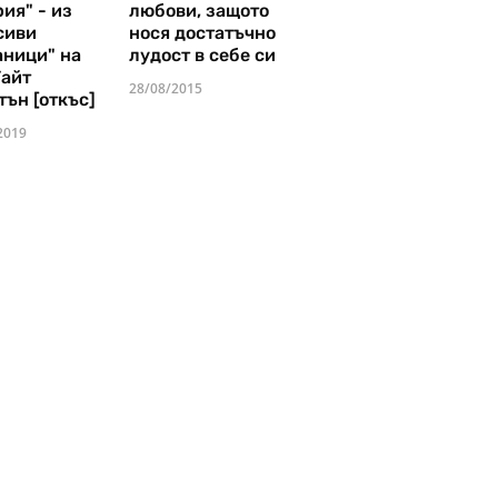
ия" - из
любови, защото
сиви
нося достатъчно
аници" на
лудост в себе си
Уайт
28/08/2015
тън [откъс]
2019