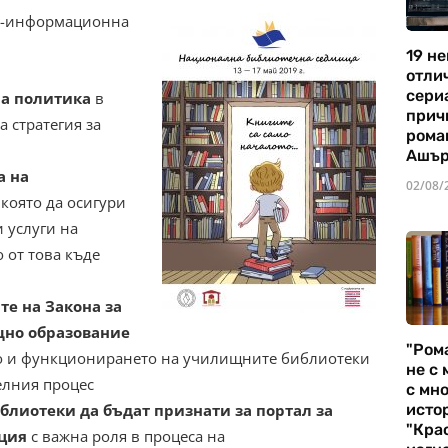
но-информационна
19 не
отли
сериа
на политика
в
прич
 стратегия за
рома
Ашъ
а на
02/08/
, която да осигури
 услуги на
 от това къде
е на Закона за
но образование
"Ром
о и функционирането на училищните библиотеки
не с 
елния процес
с мно
лиотеки да бъдат признати за портал за
истор
"Кра
ация
с важна роля в процеса на