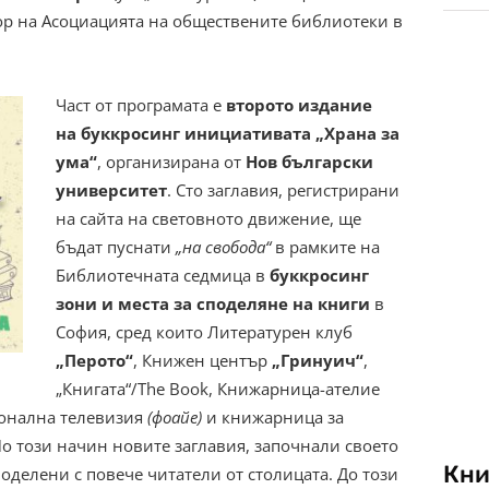
ор на Асоциацията на обществените библиотеки в
Част от програмата е
второто издание
на буккросинг инициативата „Храна за
ума“
, организирана от
Нов български
университет
. Сто заглавия, регистрирани
на сайта на световното движение, ще
бъдат пуснати
„на свобода“
в рамките на
Библиотечната седмица в
буккросинг
зони и места за споделяне на книги
в
София, сред които Литературен клуб
„Перото“
, Книжен център
„Гринуич“
,
„Книгата“/The Book, Книжарница-ателие
ионална телевизия
(фоайе)
и книжарница за
По този начин новите заглавия, започнали своето
Кни
оделени с повече читатели от столицата. До този