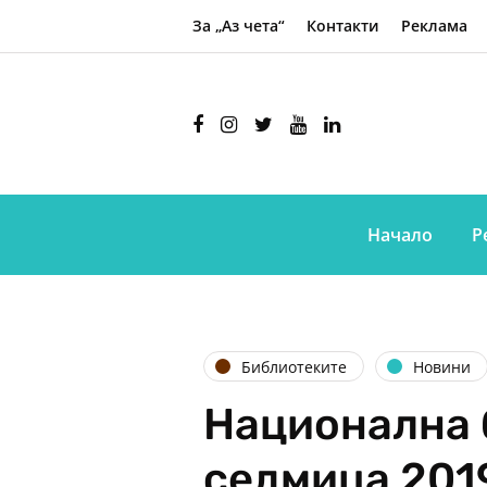
За „Аз чета“
Контакти
Реклама
Начало
Р
Библиотеките
Новини
Национална 
седмица 201