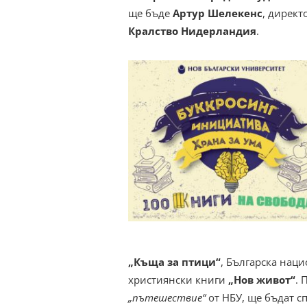
ще бъде
Артур Шелекенс
, директ
Кралство Нидерландия
.
„Къща за птици“
, Българска нац
християнски книги
„Нов живот“
. 
„пътешествие“
от НБУ, ще бъдат сп