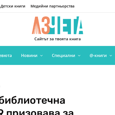
Детски книги
Медийни партньорства
Сайтът за твоята книга
евюта
Новини
Специални
@-книги
библиотечна
9 призовава за