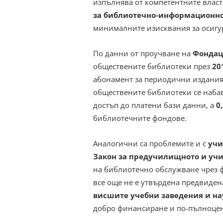
изпълнява от компетентните власти
за библиотечно-информационно
минималните изисквания за осигу
По данни от проучване на
Фондац
обществените библиотеки през
20
абонамент за периодични издания
обществените библиотеки се набав
достъп до платени бази данни, а
0
библиотечните фондове.
Аналогични са проблемите и с
учи
Закон за предучилищното и уч
на библиотечно обслужване чрез
все още не е утвърдена предвиден
висшите учебни заведения и н
добро финансиране и по-пълноцен