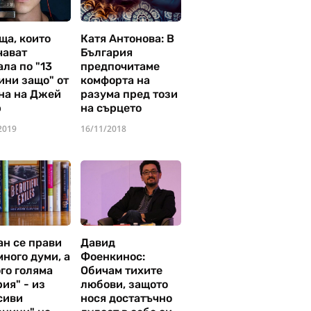
ща, които
Катя Антонова: В
чават
България
ла по "13
предпочитаме
ини защо" от
комфорта на
на на Джей
разума пред този
р
на сърцето
2019
16/11/2018
ан се прави
Давид
много думи, а
Фоенкинос:
го голяма
Обичам тихите
ия" - из
любови, защото
сиви
нося достатъчно