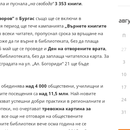
ала и пуснала
„на свобода“
3 353 книги
.
воров“
в
Бургас
също ще се включи в
ия период ще тече кампанията
„Върнете книгите
то всеки читател, пропуснал срока за връщане на
П
може да ги върне в библиотеката, без да плаща
5 май ще се проведе и
Ден на отворените врата
,
27
библиотеката, без да заплаща читателска карта. За
3
градата на ул. „Ал. Богориди“ 21 ще бъде
10
обединява
над 4 000
обществени, училищни и
17
ите посещения са
над 11,5 млн
. Най-новите
24
азват успешни добри практики в регионалните и
теки, но очертават
тревожна картина за
31
о все още не отговаря на обществените
ните библиотеки вече осма година не се