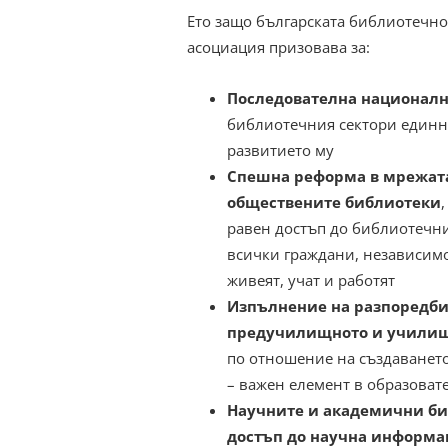
Ето защо българската библиотеч
асоциация призовава за:
Последователна национал
библиотечния сектори единна
развитието му
Спешна реформа в мрежат
обществените библиотеки
равен достъп до библиотечни
всички граждани, независимо
живеят, учат и работят
Изпълнение на разпоредбит
предучилищното и училищ
по отношение на създаванет
– важен елемент в образоват
Научните и академични биб
достъп до научна информ