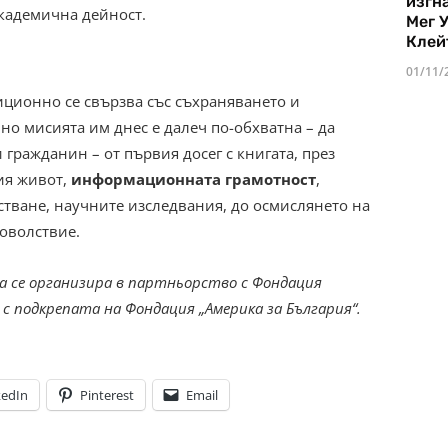
изгн
кадемична дейност.
Мег 
Клей
01/11/
иционно се свързва със съхраняването и
 но мисията им днес е далеч по-обхватна – да
 гражданин – от първия досег с книгата, през
ия живот,
информационната грамотност
,
тване, научните изследвания, до осмислянето на
доволствие.
 се организира в партньорство с Фондация
 с подкрепата на Фондация „Америка за България“.
kedIn
Pinterest
Email