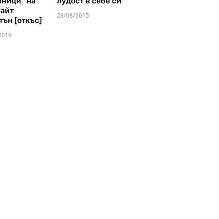
аници" на
лудост в себе си
Уайт
28/08/2015
тън [откъс]
2019