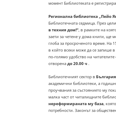
момент Библиотеката е регистрир
Регионална библиотека „Пейо Я
Библиотечната седмица. През цел
в техния дом!“
, в рамките на коя
заети за четене у дома книги, ще 
глоба за просроченото време. На 1
в който всеки може да се запише в 
по-голямо удобство на читателите с
отворена
до 20.00 ч
.
Библиотечният сектор в
България
академични библиотеки, а годишн
проучвания за състоянието му
пок
малка част от читалищните библио
нереформираната му база
, коят
потребности. Законът за обществе