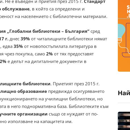
. Не е въведен и приетия през 2015 г.
Стандарт
 обслужване
, в който са определени и
реност на населението с библиотечни материали.
ия „Глобални библиотеки – България“
сред
17 г.
днес
39%
от читалищните библиотеки нямат
, едва
35%
от новопостъпилата литература в
я чрез покупка, само
2%
от тях предоставят
,2%
е делът на дигиталните документи в
лищните библиотеки
. Приетият през 2015 г.
илищно образование
предвижда осигуряването
Най
 функционирането на училищни библиотеки, но
ата в него поднормативна база. Библиотеките към
аучните организации
също се нуждаят от по-
но използване на капацитета им.