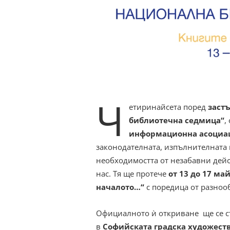
Ч
етиринайсета поред
заст
библиотечна седмица“
,
информационна асоциа
законодателната, изпълнителната 
необходимостта от незабавни дейс
нас. Тя ще протече
от 13 до 17 май
началото…“
с поредица от разнооб
Официалното ѝ откриване ще се с
в
Софийската градска художест