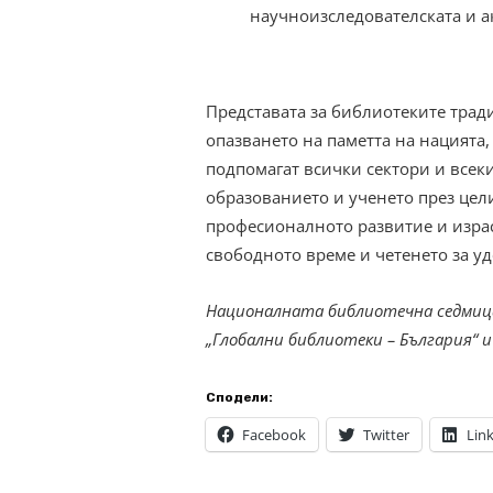
научноизследователската и а
Представата за библиотеките трад
опазването на паметта на нацията,
подпомагат всички сектори и всеки
образованието и ученето през цел
професионалното развитие и израс
свободното време и четенето за у
Националната библиотечна седмица
„Глобални библиотеки – България“ и
Сподели:
Facebook
Twitter
Lin