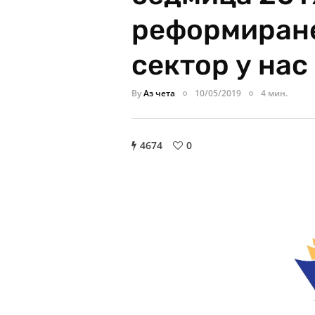
реформиране
сектор у нас
By
Аз чета
10/05/2019
4 мин.
4674
0