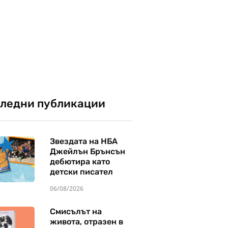
ледни публикации
Звездата на НБА
Джейлън Брънсън
дебютира като
детски писател
06/08/2026
Смисълът на
живота, отразен в