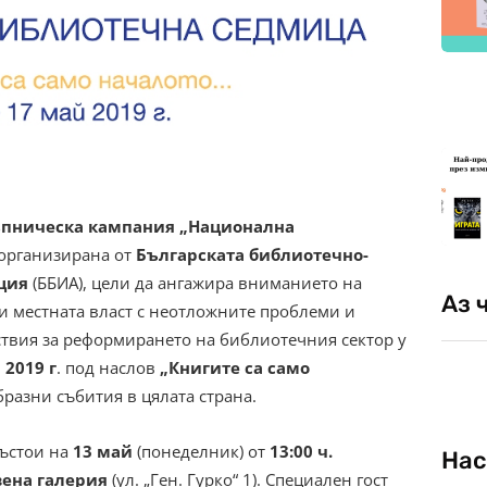
ъпническа кампания „Национална
 организирана от
Българската библиотечно-
ция
(ББИА), цели да ангажира вниманието на
Аз 
и местната власт с неотложните проблеми и
твия за реформирането на библиотечния сектор у
 2019 г
. под наслов
„Книгите са само
разни събития в цялата страна.
ъстои на
1
3 май
(понеделник) от
1
3:00 ч.
Нас
вена галерия
(ул. „Ген. Гурко“ 1). Специален гост