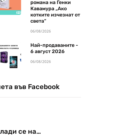
романа на Генки
Кавамура „Ако
котките изчезнат от
света“
06/08/2026
Най-продаваните -
6 август 2026
06/08/2026
чета във Facebook
лади се на…