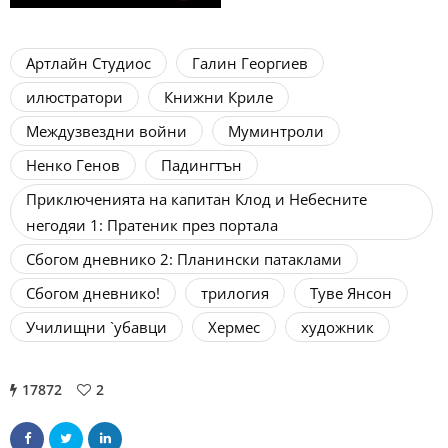
Артлайн Студиос
Галин Георгиев
илюстратори
Книжни Криле
Междузвездни войни
Муминтроли
Ненко Генов
Падингтън
Приключенията на капитан Клод и Небесните
негодяи 1: Пратеник през портала
Сбогом дневнико 2: Планински патаклами
Сбогом дневнико!
трилогия
Туве Янсон
Училищни `убавци
Хермес
художник
17872
2