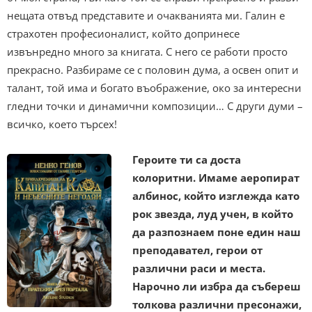
нещата отвъд представите и очакванията ми. Галин е
страхотен професионалист, който допринесе
извънредно много за книгата. С него се работи просто
прекрасно. Разбираме се с половин дума, а освен опит и
талант, той има и богато въображение, око за интересни
гледни точки и динамични композиции… С други думи –
всичко, което търсех!
Героите ти са доста
колоритни. Имаме аеропират
албинос, който изглежда като
рок звезда, луд учен, в който
да разпознаем поне един наш
преподавател, герои от
различни раси и места.
Нарочно ли избра да събереш
толкова различни пресонажи,