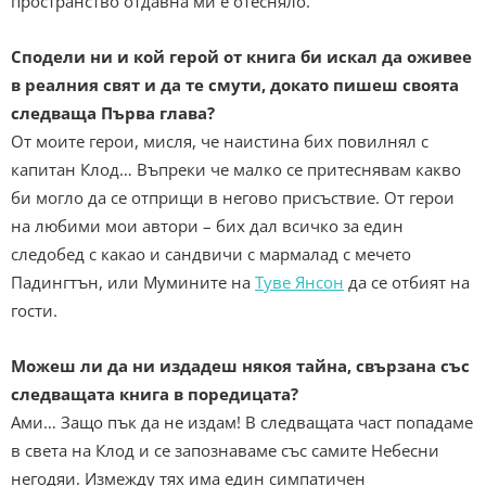
пространство отдавна ми е отесняло.
Сподели ни и кой герой от книга би искал да оживее
в реалния свят и да те смути, докато пишеш своята
следваща Първа глава?
От моите герои, мисля, че наистина бих повилнял с
капитан Клод… Въпреки че малко се притеснявам какво
би могло да се отприщи в негово присъствие. От герои
на любими мои автори – бих дал всичко за един
следобед с какао и сандвичи с мармалад с мечето
Падингтън, или Мумините на
Туве Янсон
да се отбият на
гости.
Можеш ли да ни издадеш някоя тайна, свързана със
следващата книга в поредицата?
Ами… Защо пък да не издам! В следващата част попадаме
в света на Клод и се запознаваме със самите Небесни
негодяи. Измежду тях има един симпатичен