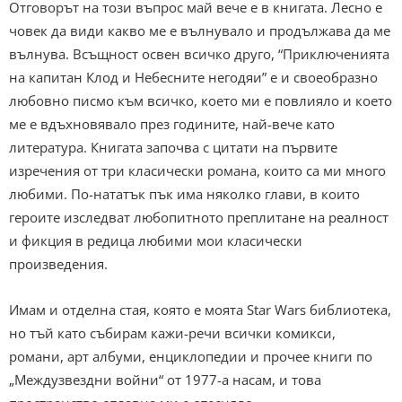
Отговорът на този въпрос май вече е в книгата. Лесно е
човек да види какво ме е вълнувало и продължава да ме
вълнува. Всъщност освен всичко друго, “Приключенията
на капитан Клод и Небесните негодяи” е и своеобразно
любовно писмо към всичко, което ми е повлияло и което
ме е вдъхновявало през годините, най-вече като
литература. Книгата започва с цитати на първите
изречения от три класически романа, които са ми много
любими. По-нататък пък има няколко глави, в които
героите изследват любопитното преплитане на реалност
и фикция в редица любими мои класически
произведения.
Имам и отделна стая, която е моята Star Wars библиотека,
но тъй като събирам кажи-речи всички комикси,
романи, арт албуми, енциклопедии и прочее книги по
„Междузвездни войни“ от 1977-а насам, и това