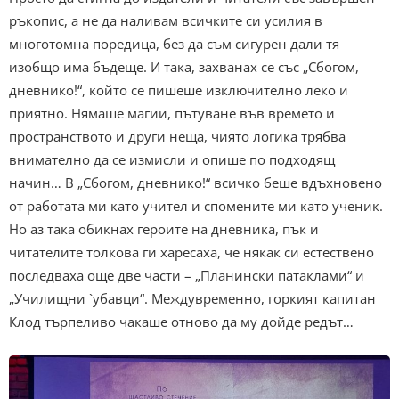
ръкопис, а не да наливам всичките си усилия в
многотомна поредица, без да съм сигурен дали тя
изобщо има бъдеще. И така, захванах се със „Сбогом,
дневнико!“, който се пишеше изключително леко и
приятно. Нямаше магии, пътуване във времето и
пространството и други неща, чиято логика трябва
внимателно да се измисли и опише по подходящ
начин… В „Сбогом, дневнико!“ всичко беше вдъхновено
от работата ми като учител и спомените ми като ученик.
Но аз така обикнах героите на дневника, пък и
читателите толкова ги харесаха, че някак си естествено
последваха още две части – „Планински патаклами“ и
„Училищни `убавци“. Междувременно, горкият капитан
Клод търпеливо чакаше отново да му дойде редът…