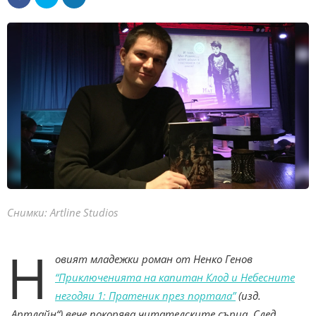
Снимки: Artline Studios
Н
овият младежки роман от Ненко Генов
“Приключенията на капитан Клод и Небесните
негодяи 1: Пратеник през портала”
(изд.
„Артлайн“) вече покорява читателските сърца. След