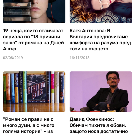
19 неща, които отличават
Катя Антонова: В
сериала по "13 причини
България предпочитаме
защо" от романа на Джей
комфорта на разума пред
Ашър
този на сърцето
02/08/2019
16/11/2018
"Роман се прави не с
Давид Фоенкинос:
много думи, а с много
Обичам тихите любови,
голяма история" - из
защото нося достатъчно