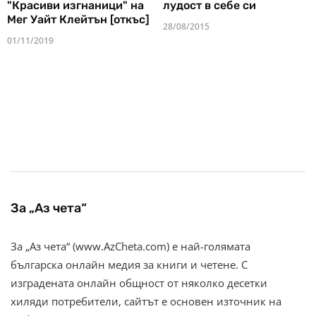
"Красиви изгнаници" на
лудост в себе си
Мег Уайт Клейтън [откъс]
28/08/2015
01/11/2019
За „Аз чета“
За „Аз чета“ (www.AzCheta.com) е най-голямата
българска онлайн медия за книги и четене. С
изградената онлайн общност от няколко десетки
хиляди потребители, сайтът е основен източник на