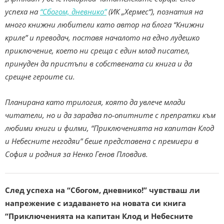
успеха на
“Сбогом, дневнико”
(ИК „Хермес“), познатия на
много книжни любители като автор на блога “Книжни
криле” и преводач, поставя началото на едно лудешко
приключение, което ни среща с един млад писател,
принуден да пристъпи в собствената си книга и да
срещне героите си.
Планирана като трилогия, която да увлече млади
читатели, но и да зарадва по-опитните с препратки към
любими книги и филми, “Приключенията на капитан Клод
и Небесните негодяи” беше представена с премиери в
София и родния за Ненко Генов Пловдив.
След успеха на “Сбогом, дневнико!” чувстваш ли
напрежение с издаването на новата си книга
“Приключенията на капитан Клод и Небесните