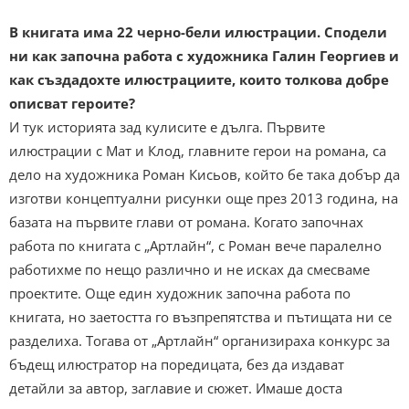
В книгата има 22 черно-бели илюстрации. Сподели
ни как започна работа с художника Галин Георгиев и
как създадохте илюстрациите, които толкова добре
описват героите?
И тук историята зад кулисите е дълга. Първите
илюстрации с Мат и Клод, главните герои на романа, са
дело на художника Роман Кисьов, който бе така добър да
изготви концептуални рисунки още през 2013 година, на
базата на първите глави от романа. Когато започнах
работа по книгата с „Артлайн“, с Роман вече паралелно
работихме по нещо различно и не исках да смесваме
проектите. Още един художник започна работа по
книгата, но заетостта го възпрепятства и пътищата ни се
разделиха. Тогава от „Артлайн“ организираха конкурс за
бъдещ илюстратор на поредицата, без да издават
детайли за автор, заглавие и сюжет. Имаше доста