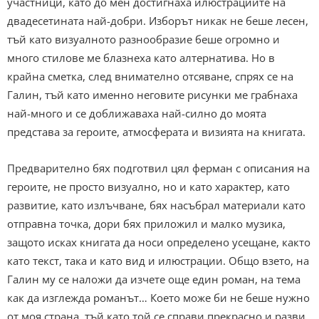
участници, като до мен достигнаха илюстрациите на
двадесетината най-добри. Изборът никак не беше лесен,
тъй като визуалното разнообразие беше огромно и
много стилове ме блазнеха като алтернатива. Но в
крайна сметка, след внимателно отсяване, спрях се на
Галин, тъй като именно неговите рисунки ме грабнаха
най-много и се доближаваха най-силно до моята
представа за героите, атмосферата и визията на книгата.
Предварително бях подготвил цял ферман с описания на
героите, не просто визуално, но и като характер, като
развитие, като излъчване, бях насъбрал материали като
отправна точка, дори бях приложил и малко музика,
защото исках книгата да носи определено усещане, както
като текст, така и като вид и илюстрации. Общо взето, на
Галин му се наложи да изчете още един роман, на тема
как да изглежда романът… Което може би не беше нужно
от моя страна, тъй като той се справи прекрасно и разви