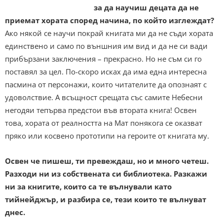
за да научиш децата да не
приемат хората според начина, по който изглеждат?
Ако някой се научи покрай книгата ми да не съди хората
единствено и само по външния им вид и да не си вади
прибързани заключения – прекрасно. Но не съм си го
поставял за цел. По-скоро исках да има една интересна
пасмина от персонажи, които читателите да опознаят с
удоволствие. А всъщност срещата със самите Небесни
негодяи тепърва предстои във втората книга! Освен
това, хората от реалността на Мат понякога се оказват
пряко или косвено прототипи на героите от книгата му.
Освен че пишеш, ти превеждаш, но и много четеш.
Разходи ни из собствената си библиотека. Разкажи
ни за книгите, които са те вълнували като
тийнейджър, и разбира се, тези които те вълнуват
днес.