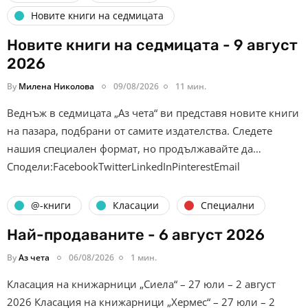
Новите книги на седмицата
Новите книги на седмицата - 9 август
2026
By
Милена Николова
09/08/2026
11 мин.
Веднъж в седмицата „Аз чета“ ви представя новите книги
на пазара, подбрани от самите издателства. Следете
нашия специален формат, но продължавайте да…
Сподели:FacebookTwitterLinkedInPinterestEmail
@-книги
Класации
Специални
Най-продаваните - 6 август 2026
By
Аз чета
06/08/2026
1 мин.
Класация на книжарници „Сиела“ – 27 юли – 2 август
2026 Класация на книжарници „Хермес“ – 27 юли – 2