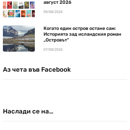
август 2026
09/08/2026
Когато един остров остане сам:
Историята зад исландския роман
„Островът“
07/08/2026
Аз чета във Facebook
Наслади се на…