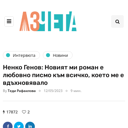
Интервюта
Новини
Ненко Генов: Новият ми роман е
любовно писмо към всичко, което ме е
вдъхновявало
By
Теди Рафаилова
12/05/2023
9 мин.
17872
2