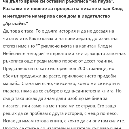
че дълго време си оставил ръкописа “на пауза”.
Разкажи ни повече за процеса на писане и как Клод
и негодяите намериха своя дом в издателство
„Артлайн.“
Да, това е така. То е дълга история и да не досадя на
читателите. Както казах и на премиерата, до известна
степен именно “Приключенията на капитан Клод и
Небесните негодяи” е първата ми книга, защото започнах
ръкописа още преди малко повече от десет години.
Представях си го като история под 200 страници, но
обемът продължи да расте, приключението придоби
мащаб… Стана ми ясно, че всичко, което ми се върти в
главата, няма да се събере в една-единствена книга. Но
също така исках да знам дали изобщо ме бива за
писател, или само на мен така ми се струва. Ето защо
реших да се пробвам с друга история, с нещо по-леко.
Исках да имам готова книга, с която да си опитам силите.
Просто да стигна до издатели и читатели със завършен