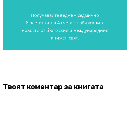
Получавайте веднъж седмично
бюлетинът на Аз чета с най-важните
новости от бългаския и международния
книжен свят.
Твоят коментар за книгата