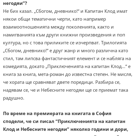
негодяи”?
Не бих казал. „Сбогом, дневнико!“ и Капитан Клод имат
някои общи тематични черти, като например
взаимоотношенията между поколенията, както и
намигванията към други книжни произведения и поп
култура, но с това приликите се изчерпват. Трилогията
„Сбогом, дневнико!“ е друг жанр и много различна като
стил, там липсва фантастичният елемент и се набляга на
комедията, докато „Приключенията на капитан Клод…“ е
книга за книга, мета-роман до известна степен. Не мисля,
че хората ще сравняват двете поредици. Разбира се,
надявам се, че и Небесните негодяи ще се приемат така
радушно.
По време на премиерата на книгата в София
сподели, че си писал “Приключенията на капитан
Клод и Небесните негодяи” няколко години и дори,