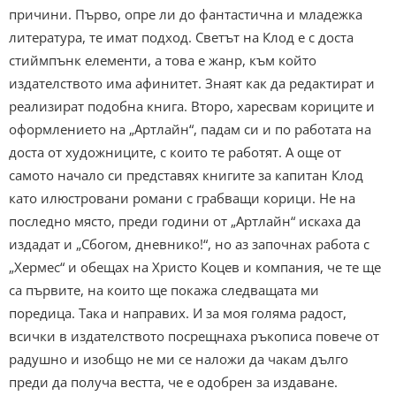
причини. Първо, опре ли до фантастична и младежка
литература, те имат подход. Светът на Клод е с доста
стиймпънк елементи, а това е жанр, към който
издателството има афинитет. Знаят как да редактират и
реализират подобна книга. Второ, харесвам кориците и
оформлението на „Артлайн“, падам си и по работата на
доста от художниците, с които те работят. А още от
самото начало си представях книгите за капитан Клод
като илюстровани романи с грабващи корици. Не на
последно място, преди години от „Артлайн“ искаха да
издадат и „Сбогом, дневнико!“, но аз започнах работа с
„Хермес“ и обещах на Христо Коцев и компания, че те ще
са първите, на които ще покажа следващата ми
поредица. Така и направих. И за моя голяма радост,
всички в издателството посрещнаха ръкописа повече от
радушно и изобщо не ми се наложи да чакам дълго
преди да получа вестта, че е одобрен за издаване.