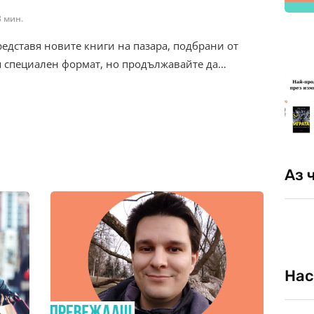
3 мин.
редставя новите книги на пазара, подбрани от
я специален формат, но продължавайте да…
Аз 
Нас