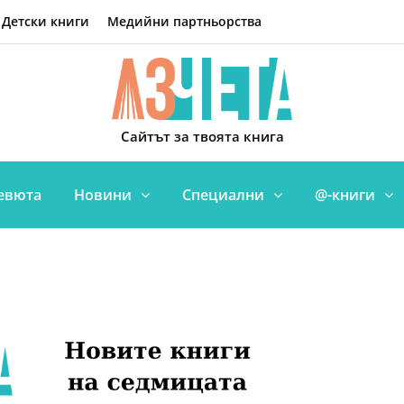
Детски книги
Медийни партньорства
Сайтът за твоята книга
евюта
Новини
Специални
@-книги