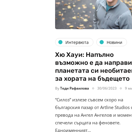
Интервюта
Новини
Хю Хауи: Напълно
възможно е да направ
планетата си необита
за хората на бъдещето
By
Теди Рафаилова
30/06/2023
9 м
“Силоз” излезе съвсем скоро на
българския пазар от Artline Studios 
превода на Ангел Ангелов и моме
спечели сърцата на феновете.
Едноименният…