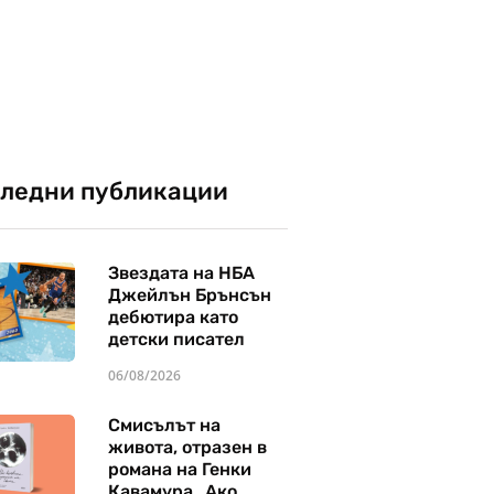
ледни публикации
Звездата на НБА
Джейлън Брънсън
дебютира като
детски писател
06/08/2026
Смисълът на
живота, отразен в
романа на Генки
Кавамура „Ако