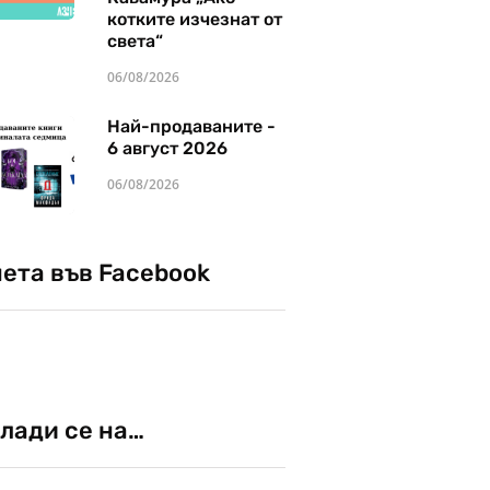
котките изчезнат от
света“
06/08/2026
Най-продаваните -
6 август 2026
06/08/2026
чета във Facebook
лади се на…