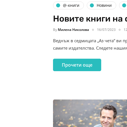
@-книги
Новини
Новите книги на 
By
Милена Николова
16/07/2023
1
Веднъж в седмицата „Аз чета“ ви п
самите издателства. Следете наши
Прочети още