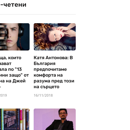
-четени
ща, които
Катя Антонова: В
чават
България
ла по "13
предпочитаме
ини защо" от
комфорта на
на на Джей
разума пред този
р
на сърцето
2019
16/11/2018