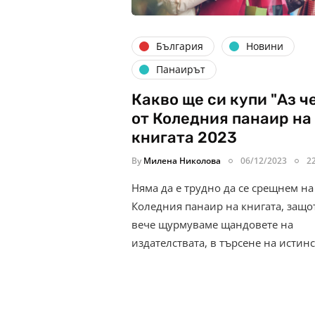
България
Новини
Панаирът
Какво ще си купи "Аз ч
от Коледния панаир на
книгата 2023
By
Милена Николова
06/12/2023
2
Няма да е трудно да се срещнем на
Коледния панаир на книгата, защо
вече щурмуваме щандовете на
издателствата, в търсене на истин