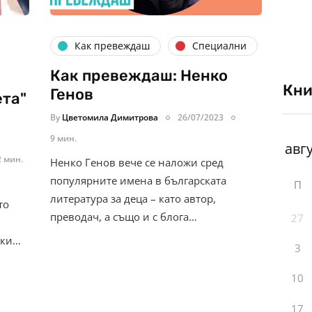
Как превеждаш
Специални
Как превеждаш: Ненко
Кни
Генов
ета"
By
Цветомила Димитрова
26/07/2023
9 мин.
2 мин.
Ненко Генов вече се наложи сред
популярните имена в българската
П
литература за деца – като автор,
то
преводач, а също и с блога…
27
ски…
3
10
17