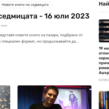
Най
Новите книги на седмицата
седмицата - 16 юли 2023
2 мин.
редставя новите книги на пазара, подбрани от
я специален формат, но продължавайте да…
19 не
отли
сериа
прич
рома
Ашъ
02/08/