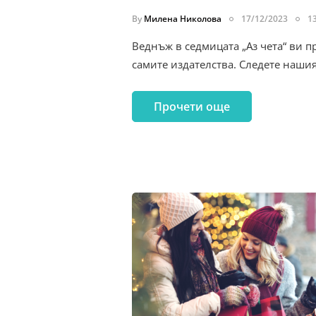
By
Милена Николова
17/12/2023
1
Веднъж в седмицата „Аз чета“ ви п
самите издателства. Следете наши
Прочети още