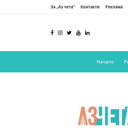
За „Аз чета“
Контакти
Реклама
Начало
Р