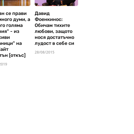
ан се прави
Давид
много думи, а
Фоенкинос:
го голяма
Обичам тихите
ия" - из
любови, защото
сиви
нося достатъчно
аници" на
лудост в себе си
Уайт
28/08/2015
тън [откъс]
2019