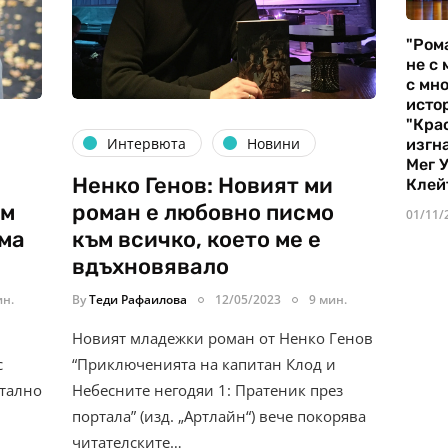
"Ром
не с 
с мно
истор
"Кра
Интервюта
Новини
изгн
Мег 
Ненко Генов: Новият ми
Клей
им
роман е любовно писмо
01/11/
ема
към всичко, което ме е
вдъхновявало
ин.
By
Теди Рафаилова
12/05/2023
9 мин.
Новият младежки роман от Ненко Генов
с
“Приключенията на капитан Клод и
нтално
Небесните негодяи 1: Пратеник през
портала” (изд. „Артлайн“) вече покорява
читателските…