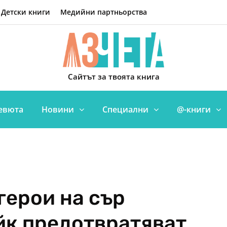
Детски книги
Медийни партньорства
Сайтът за твоята книга
евюта
Новини
Специални
@-книги
герои на сър
йк предотвратяват