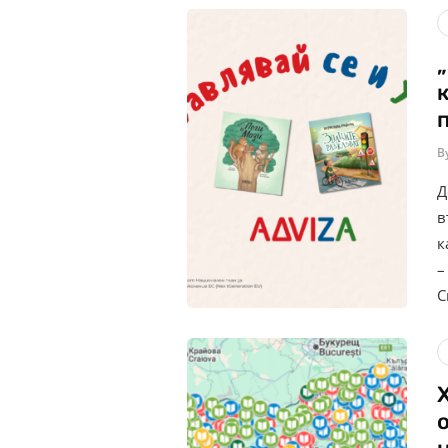
B
Д
в
к
–
С