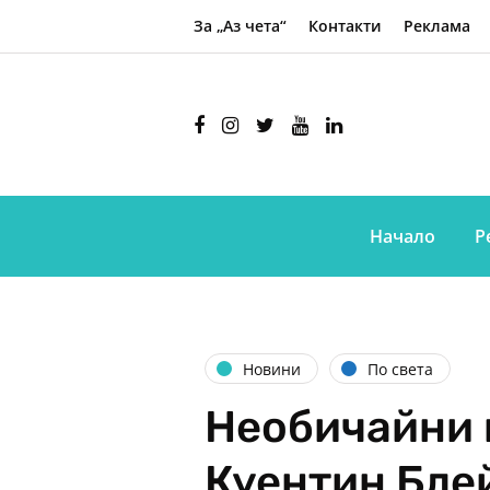
За „Аз чета“
Контакти
Реклама
Начало
Р
Новини
По света
Необичайни 
Куентин Бле