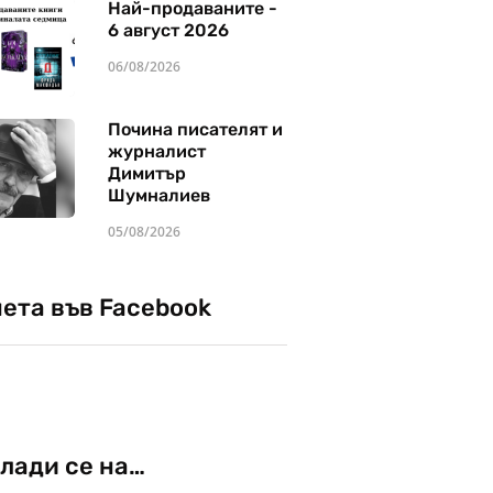
Най-продаваните -
6 август 2026
06/08/2026
Почина писателят и
журналист
Димитър
Шумналиев
05/08/2026
чета във Facebook
лади се на…