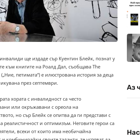
 инвалиди ще издаде сър Куентин Блейк, познат у
те към книгите на Роалд Дал, съобщава The
s“ („Ние, петимата“) е илюстрована история за деца
ликувана през септември.
Аз 
рата хората с инвалидност са често
вани или окръжавани с ореола на
вото, но сър Блейк се опитва да ги представи с
а реалистичност и оптимизъм. Неговите герои са
ятели, всеки от които има необичайна
Нас
 и комбинирайки своите таланти, те успяват да