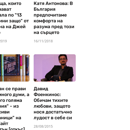
ща, които
Катя Антонова: В
чават
България
ла по "13
предпочитаме
ини защо" от
комфорта на
на на Джей
разума пред този
р
на сърцето
2019
16/11/2018
ан се прави
Давид
много думи, а
Фоенкинос:
го голяма
Обичам тихите
ия" - из
любови, защото
сиви
нося достатъчно
аници" на
лудост в себе си
Уайт
28/08/2015
тън [откъс]