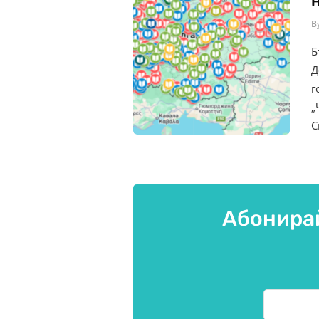
B
Б
Д
г
„
С
Абонирай