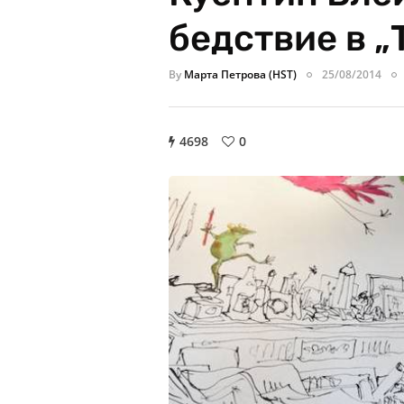
бедствие в „T
By
Марта Петрова (HST)
25/08/2014
4698
0