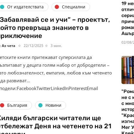
19 не
От издателствата
Специални
отли
сериа
„Забавлявай се и учи“ – проектът,
прич
който превръща знанието в
рома
Ашъ
приключение
02/08/
y
Аз чета
22/12/2025
3 мин.
етските книги притежават суперсилата да
ъзпитават у децата голям набор от добродетели –
ато любознателност, емпатия, любов към четенето
 да развиват…
подели:FacebookTwitterLinkedInPinterestEmail
"Ром
не с 
с мно
България
Новини
истор
"Кра
Хиляди български читатели ще
изгн
отбележат Деня на четенето на 21
Мег 
Клей