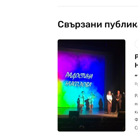
Свързани публи
B
Р
н
к
Ф
С