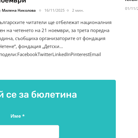
ноември
01/11/
y
Милена Николова
16/11/2025
2 мин.
ългарските читатели ще отбележат националния
ен на четенето на 21 ноември, за трета поредна
одина, съобщиха организаторите от фондация
Четене“, фондация „Детски…
подели:FacebookTwitterLinkedInPinterestEmail
 се за бюлетина
Име
*