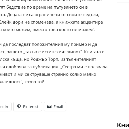
ят бедствие по време на пътуването си в
а. Децата не са ограничени от своите недъзи,
Блейк дори не споменава, а книжката акцентира
а което можем, вместо това което не можем“.
ли да последват положителния му пример и да
т, защото „такъв е истинският живот“. Книгата е
лска къща, но Роджър Торп, изпълнителният
га я одобрява за публикация. „Сестра ми е ползвала
живот и ми се струваше странно колко малко
алидност“, казва той.
kedIn
Pinterest
Email
Кни