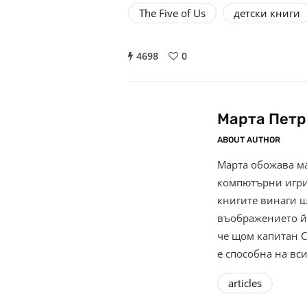
The Five of Us
детски книги
4698
0
Марта Петр
ABOUT AUTHOR
Марта обожава ма
компютърни игри,
книгите винаги щ
въображението й 
че щом капитан С
е способна на вс
articles