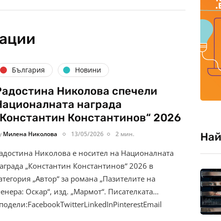
кации
България
Новини
Радостина Николова спечели
Националната награда
„Константин Константинов“ 2026
y
Милена Николова
13/05/2026
2 мин.
Най
адостина Николова е носител на Националната
аграда „Константин Константинов“ 2026 в
атегория „Автор“ за романа „Пазителите на
енера: Оскар“, изд. „Мармот“. Писателката…
подели:FacebookTwitterLinkedInPinterestEmail