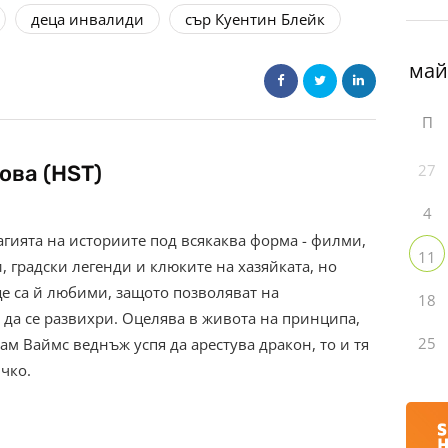
деца инвалиди
сър Куентин Блейк
П
ова (HST)
27
4
гията на историите под всякаква форма - филми,
11
 градски легенди и клюките на хазяйката, но
е са й любими, защото позволяват на
18
да се развихри. Оцелява в живота на принципа,
25
ам Ваймс веднъж успя да арестува дракон, то и тя
ичко.