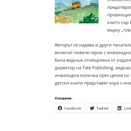
предотврат
провинцият
които сър 
върху „тов
Авторът се надява и други писате
включат повече герои с инвалиднос
била веднъж отхвърлена от издате
директор на Tate Publishing, ведна
инвалидна количка през целия си 
детски книги представят хора с инв
Сподели:
Facebook
Twitter
Lin