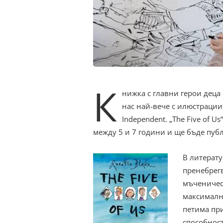
К
нижка с главни герои деца
нас най-вече с илюстрации
Independent. „The Five of U
между 5 и 7 години и ще бъде пуб
В литерату
пренебрег
мъченичест
максималн
петима при
способност