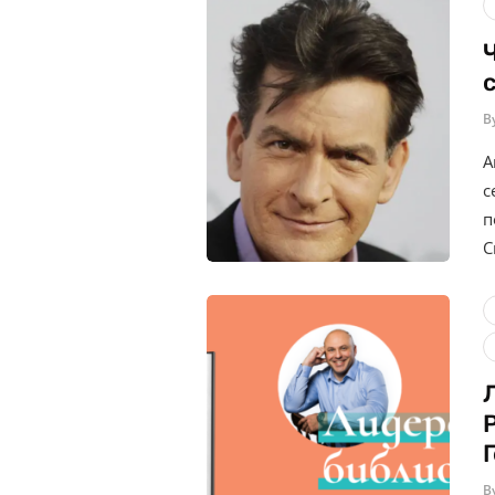
B
А
с
п
С
B