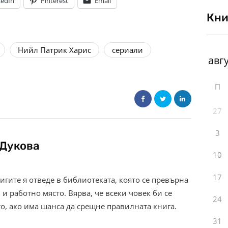
kedIn
Pinterest
Email
Кни
Нийл Патрик Харис
сериали
П
27
3
Дукова
10
17
нигите я отведе в библиотеката, която се превърна
и работно място. Вярва, че всеки човек би се
24
о, ако има шанса да срещне правилната книга.
31