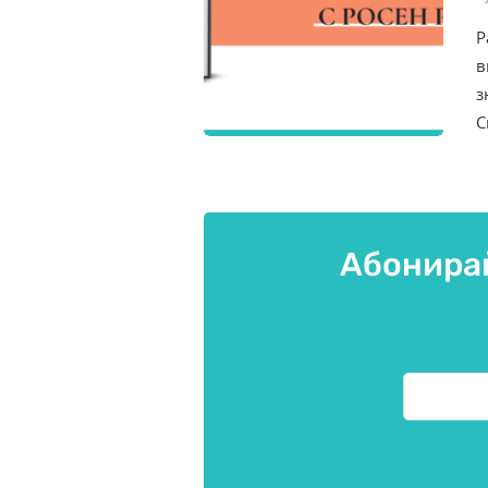
Р
в
з
С
Абонирай