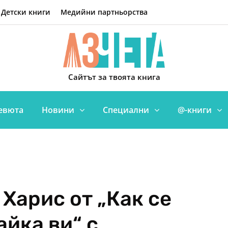
Детски книги
Медийни партньорства
Сайтът за твоята книга
евюта
Новини
Специални
@-книги
Харис от „Как се
айка ви“ с