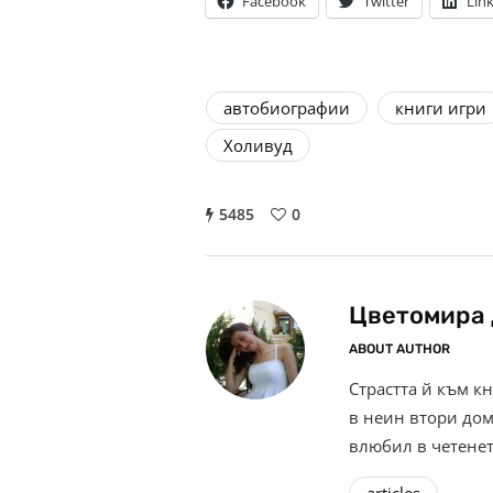
Facebook
Twitter
Lin
автобиографии
книги игри
Холивуд
5485
0
Цветомира 
ABOUT AUTHOR
Страстта й към к
в неин втори дом 
влюбил в четенет