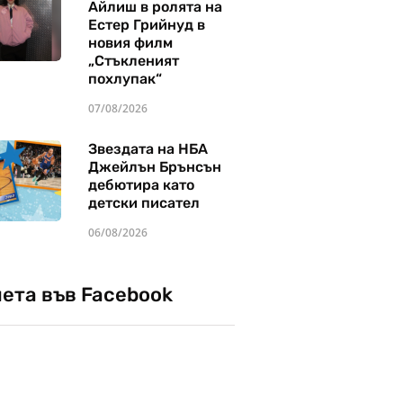
Айлиш в ролята на
Естер Грийнуд в
новия филм
„Стъкленият
похлупак“
07/08/2026
Звездата на НБА
Джейлън Брънсън
дебютира като
детски писател
06/08/2026
чета във Facebook