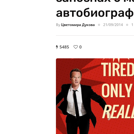
автобиографи
By
Цветомира Дукова
21/09/2014
1
5485
0