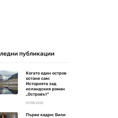
ледни публикации
Когато един остров
остане сам:
Историята зад
исландския роман
„Островът“
07/08/2026
Първи кадри: Били