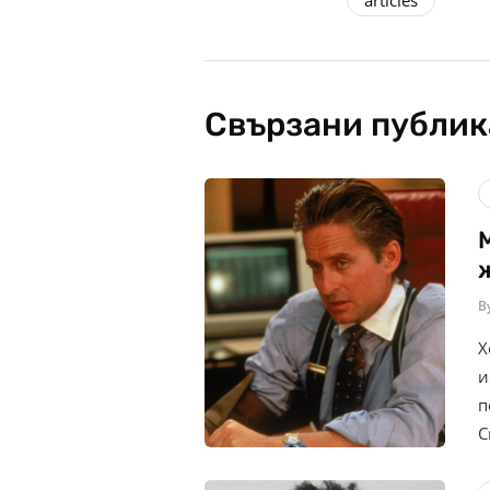
articles
Свързани публи
B
Х
и
п
С