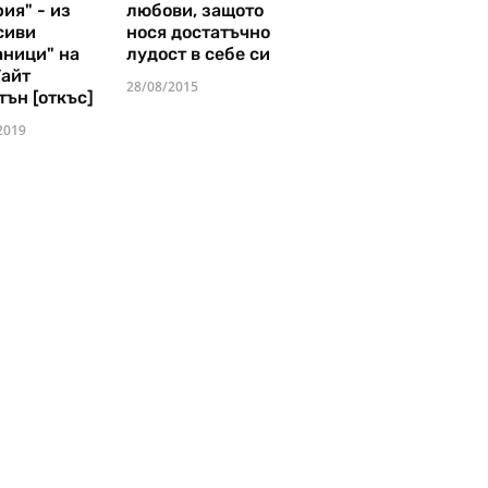
ия" - из
любови, защото
сиви
нося достатъчно
аници" на
лудост в себе си
Уайт
28/08/2015
тън [откъс]
2019