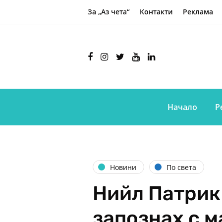
За „Аз чета“
Контакти
Реклама
Начало
Р
Новини
По света
Нийл Патрик 
запознах с м