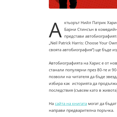
А
ктьорът Нийл Патрик Харис
Барни Стинсън в комедийни
представи автобиографията
„Neil Patrick Harris: Choose Your O
своята автобиография“) ще бъде из
Автобиографията на Харис е от нов
станали популярни през 80-те и 9
позволи на читателя да бъде звезд
избира как историята да продължи
последствия (съвсем като в живота)
На
сайта на книгата
могат да бъдат
направи предварителна поръчка.