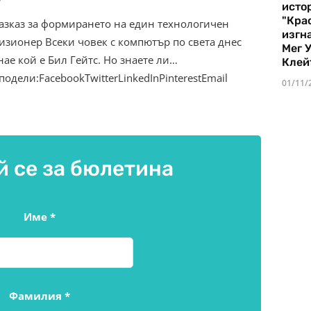
истор
"Кра
азказ за формирането на един технологичен
изгн
изионер Всеки човек с компютър по света днес
Мег 
нае кой е Бил Гейтс. Но знаете ли…
Клей
подели:FacebookTwitterLinkedInPinterestEmail
01/11/
 се за бюлетина
Име
*
Фамилия
*