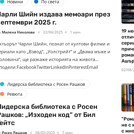
Новини
По света
Чарли Шийн издава мемоари през
септември 2025 г.
19 не
y
Милена Николова
22/06/2025
1 мин.
отли
сериа
ктьорът Чарли Шийн, познат от култови филми и
прич
ериали като „Взвод“, „Уолстрийт“ и „Двама мъже и
рома
оловина“, ще разкаже историята на живота…
Ашъ
подели:FacebookTwitterLinkedInPinterestEmail
02/08/
Лидерска библиотека с Росен Рашков
Ревюта
Лидерска библиотека с Росен
Рашков: „Изходен код“ от Бил
"Ром
Гейтс
не с 
с мно
y
Росен Рашков
08/05/2025
7 мин.