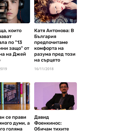
ща, които
Катя Антонова: В
чават
България
ла по "13
предпочитаме
ини защо" от
комфорта на
на на Джей
разума пред този
р
на сърцето
2019
16/11/2018
ан се прави
Давид
много думи, а
Фоенкинос:
го голяма
Обичам тихите