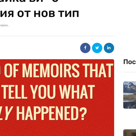
я от нов тип
 мин.
Пос