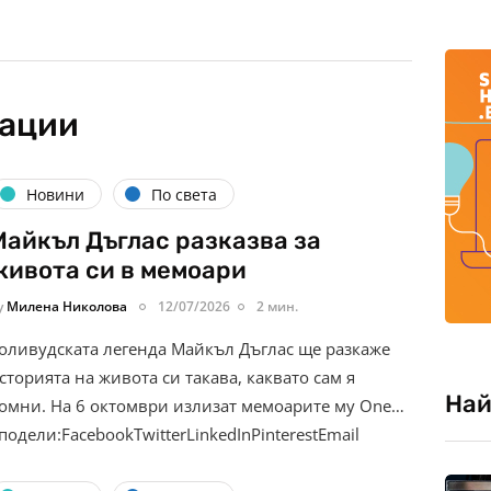
кации
Новини
По света
Майкъл Дъглас разказва за
живота си в мемоари
y
Милена Николова
12/07/2026
2 мин.
оливудската легенда Майкъл Дъглас ще разкаже
сторията на живота си такава, каквато сам я
Най
омни. На 6 октомври излизат мемоарите му One…
подели:FacebookTwitterLinkedInPinterestEmail