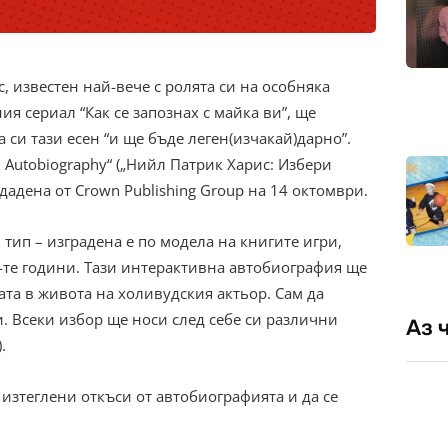
, известен най-вече с ролята си на особняка
я сериал “Как се запознах с майка ви”, ще
 си тази есен “и ще бъде леген(изчакай)дарно”.
wn Autobiography“ („Нийл Патрик Харис: Избери
дадена от Crown Publishing Group на 14 октомври.
 тип – изградена е по модела на книгите игри,
0-те години. Тази интерактивна автобиография ще
ата в живота на холивудския актьор. Сам да
. Всеки избор ще носи след себе си различни
Аз 
.
 изтеглени откъси от автобиографията и да се