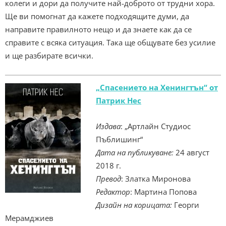
колеги и дори да получите най-доброто от трудни хора.
Ще ви помогнат да кажете подходящите думи, да
направите правилното нещо и да знаете как да се
справите с всяка ситуация. Така ще общувате без усилие
и ще разбирате всички.
„Спасението на Хенингтън“ от
Патрик Нес
Издава
: „Артлайн Студиос
Пъблишинг“
Дата на публикуване:
24 август
2018 г.
Превод
: Златка Миронова
Редактор
: Мартина Попова
Дизайн на корицата:
Георги
Мерамджиев