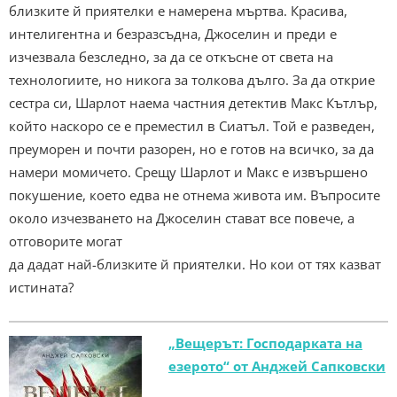
близките й приятелки е намерена мъртва. Красива,
интелигентна и безразсъдна, Джоселин и преди е
изчезвала безследно, за да се откъсне от света на
технологиите, но никога за толкова дълго. За да открие
сестра си, Шарлот наема частния детектив Макс Кътлър,
който наскоро се е преместил в Сиатъл. Той е разведен,
преуморен и почти разорен, но е готов на всичко, за да
намери момичето. Срещу Шарлот и Макс е извършено
покушение, което едва не отнема живота им. Въпросите
около изчезването на Джоселин стават все повече, а
отговорите могат
да дадат най-близките й приятелки. Но кои от тях казват
истината?
„Вещерът: Господарката на
езерото“ от Анджей Сапковски