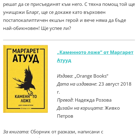
решат да се присъединят към него. С тяхна помощ той ще
унищожи Бларг, ще се докаже като върховен
постапокалиптичен екшън герой и вече няма да бъде
най-обикновен! Ще успее ли?
„Каменното ложе“ от Маргарет
Атууд
Издава
: „Orange Books“
Дата на издаване
: 23 август 2018
г.
Превод
: Надежда Розова
Дизайн на корицата
: Живко
Петров
За книгата:
‌Сборник от разкази, написани с