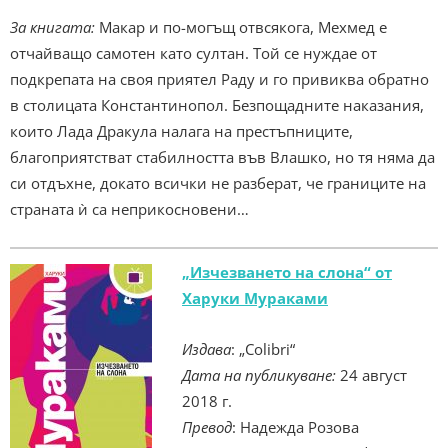
За книгата:
Макар и по-могъщ отвсякога, Мехмед е
отчайващо самотен като султан. Той се нуждае от
подкрепата на своя приятел Раду и го привиква обратно
в столицата Константинопол. Безпощадните наказания,
които Лада Дракула налага на престъпниците,
благоприятстват стабилността във Влашко, но тя няма да
си отдъхне, докато всички не разберат, че границите на
страната ѝ са неприкосновени…
„Изчезването на слона“ от
Харуки Мураками
Издава
: „Colibri“
Дата на публикуване:
24 август
2018 г.
Превод
: Надежда Розова