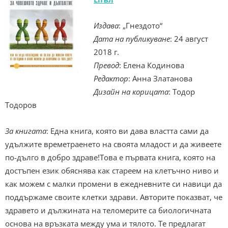
Издава
: „Гнездото“
Дата на публикуване
: 24 август
2018 г.
Превод
: Елена Кодинова
Редактор
: Анна Златанова
Дизайн на корицата
: Тодор
Тодоров
За книгата
: ‌Една книга, която ви дава властта сами да
удължите времетраенето на своята младост и да живеете
по-дълго в добро здраве!Това е първата книга, която на
достъпен език обяснява как стареем на клетъчно ниво и
как можем с малки промени в ежедневните си навици да
поддържаме своите клетки здрави. Авторите показват, че
здравето и дължината на теломерите са биологичната
основа на връзката между ума и тялото. Те предлагат