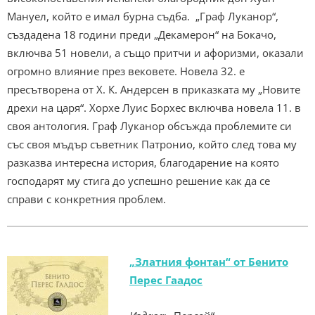
Мануел, който е имал бурна съдба. „Граф Луканор“,
създадена 18 години преди „Декамерон“ на Бокачо,
включва 51 новели, а също притчи и афоризми, оказали
огромно влияние през вековете. Новела 32. е
пресътворена от Х. К. Андерсен в приказката му „Новите
дрехи на царя“. Хорхе Луис Борхес включва новела 11. в
своя антология. Граф Луканор обсъжда проблемите си
със своя мъдър съветник Патронио, който след това му
разказва интересна история, благодарение на която
господарят му стига до успешно решение как да се
справи с конкретния проблем.
„Златния фонтан“ от Бенито
Перес Гаадос