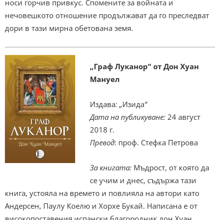
носи горчив привкус. Спомените за войната и
нечовешкото отношение продължават да го преследват
дори в тази мирна обетована земя.
„Граф Луканор“ от Дон Хуан
Мануел
Издава
: „
Изида
“
Дата на публикуване:
24 август
2018 г.
Превод
: проф. Стефка Петрова
За книгата:
Мъдрост, от която да
се учим и днес, съдържа тази
книга, устояла на времето и повлияла на автори като
Андерсен, Паулу Коелю и Хорхе Букай. Написана е от
високопоставения испански благородник дон Хуан