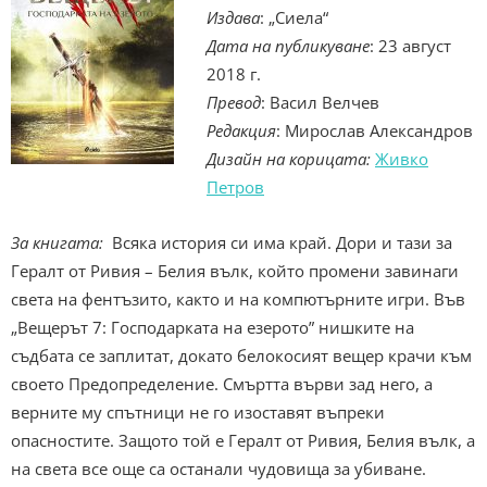
Издава
: „Сиела“
Дата на публикуване
: 23 август
2018 г.
Превод
: Васил Велчев
Редакция
: Мирослав Александров
Дизайн на корицата:
Живко
Петров
За книгата:
Всяка история си има край. Дори и тази за
Гералт от Ривия – Белия вълк, който промени завинаги
света на фентъзито, както и на компютърните игри. Във
„Вещерът 7: Господарката на езерото” нишките на
съдбата се заплитат, докато белокосият вещер крачи към
своето Предопределение. Смъртта върви зад него, а
верните му спътници не го изоставят въпреки
опасностите. Защото той е Гералт от Ривия, Белия вълк, а
на света все още са останали чудовища за убиване.