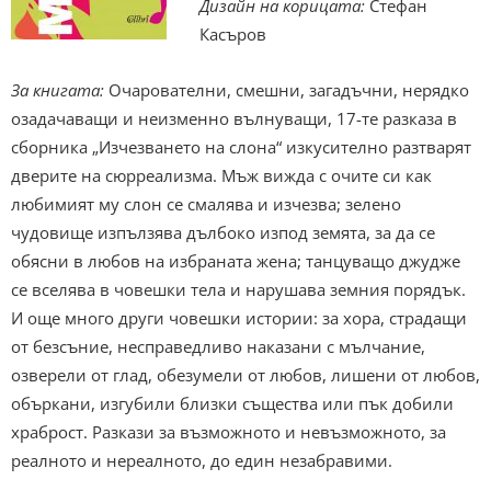
Дизайн на корицата:
Стефан
Касъров
За книгата:
Очарователни, смешни, загадъчни, нерядко
озадачаващи и неизменно вълнуващи, 17-те разказа в
сборника „Изчезването на слона“ изкусително разтварят
дверите на сюрреализма. Мъж вижда с очите си как
любимият му слон се смалява и изчезва; зелено
чудовище изпълзява дълбоко изпод земята, за да се
обясни в любов на избраната жена; танцуващо джудже
се вселява в човешки тела и нарушава земния порядък.
И още много други човешки истории: за хора, страдащи
от безсъние, несправедливо наказани с мълчание,
озверели от глад, обезумели от любов, лишени от любов,
объркани, изгубили близки същества или пък добили
храброст. Разкази за възможното и невъзможното, за
реалното и нереалното, до един незабравими.