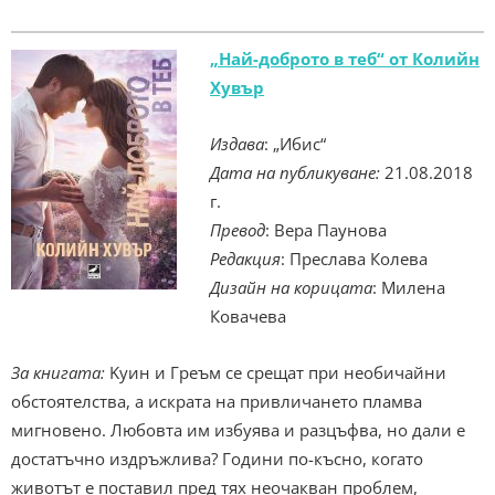
„Най-доброто в теб“ от Колийн
Хувър
Издава
: „Ибис“
Дата на публикуване:
21.08.2018
г.
Превод
: Вера Паунова
Редакция
: Преслава Колева
Дизайн на корицата
: Милена
Ковачева
За книгата:
Kуин и Греъм се срещат при необичайни
обстоятелства, а искрата на привличането пламва
мигновено. Любовта им избуява и разцъфва, но дали е
достатъчно издръжлива? Години по-късно, когато
животът е поставил пред тях неочакван проблем,