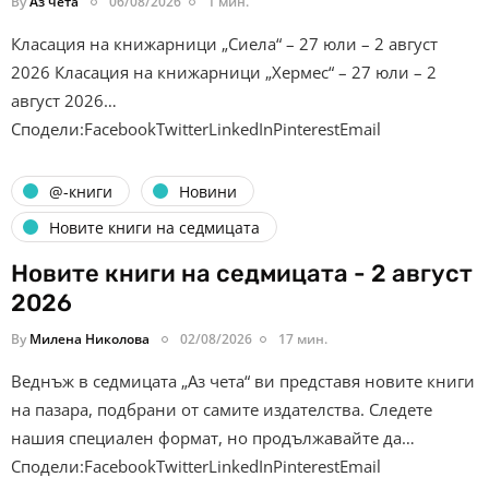
By
Аз чета
06/08/2026
1 мин.
Класация на книжарници „Сиела“ – 27 юли – 2 август
2026 Класация на книжарници „Хермес“ – 27 юли – 2
август 2026…
Сподели:FacebookTwitterLinkedInPinterestEmail
@-книги
Новини
Новите книги на седмицата
Новите книги на седмицата - 2 август
2026
By
Милена Николова
02/08/2026
17 мин.
Веднъж в седмицата „Аз чета“ ви представя новите книги
на пазара, подбрани от самите издателства. Следете
нашия специален формат, но продължавайте да…
Сподели:FacebookTwitterLinkedInPinterestEmail