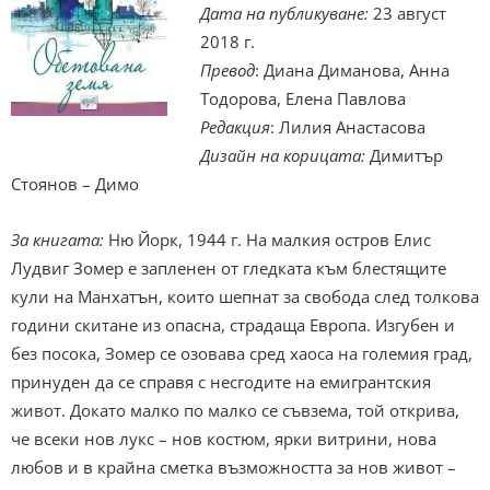
Дата на публикуване:
23 август
2018 г.
Превод
: Диана Диманова, Анна
Тодорова, Елена Павлова
Редакция
: Лилия Анастасова
Дизайн на корицата:
Димитър
Стоянов – Димо
За книгата:
Ню Йорк, 1944 г. На малкия остров Елис
Лудвиг Зомер е запленен от гледката към блестящите
кули на Манхатън, които шепнат за свобода след толкова
години скитане из опасна, страдаща Европа. Изгубен и
без посока, Зомер се озовава сред хаоса на големия град,
принуден да се справя с несгодите на емигрантския
живот. Докато малко по малко се съвзема, той открива,
че всеки нов лукс – нов костюм, ярки витрини, нова
любов и в крайна сметка възможността за нов живот –