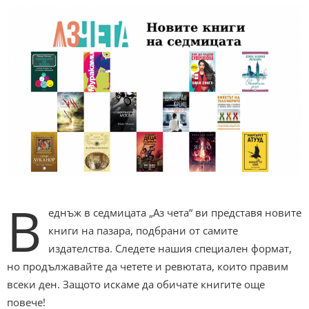
В
еднъж в седмицата „Аз чета“ ви представя новите
книги на пазара, подбрани от самите
издателства. Следете нашия специален формат,
но продължавайте да четете и ревютата, които правим
всеки ден. Защото искаме да обичате книгите още
повече!