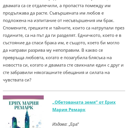
двамата са се отдалечили, а пропастта помежду им
продължава да расте. Съвършената им любов е
подложена на изпитание от несъвършения им брак.
Спомените, грешките и тайните, които са натрупали през
годините, са на път да ги разделят. Едничкото, което е в
състояние да спаси брака им, е същото, което би могло
да направи разрива му непоправим. В какво се
превръща любовта, когато е позагубила блясъка на
новостта си, когато и двамата сте свикнали един с друг и
сте забравили някогашните обещания и силата на
чувствата си?
„Обетованата земя“ от Ерих
Мария Ремарк
Издава
: „Ера“