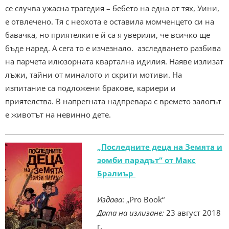
се случва ужасна трагедия – бебето на една от тях, Уини,
е отвлечено. Тя с неохота е оставила момченцето си на
бавачка, но приятелките й са я уверили, че всичко ще
бъде наред. А сега то е изчезнало. азследването разбива
на парчета илюзорната квартална идилия. Наяве излизат
лъжи, тайни от миналото и скрити мотиви. На
изпитание са подложени бракове, кариери и
приятелства. В напрегната надпревара с времето залогът
е животът на невинно дете.
„Последните деца на Земята и
зомби парадът“ от Макс
Бралиър
Издава
: „Pro Book“
Дата на излизане:
23 август 2018
г.