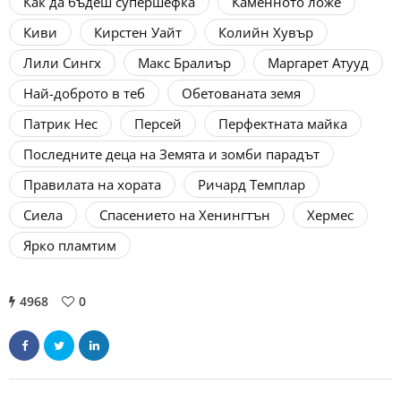
Как да бъдеш супершефка
Каменното ложе
Киви
Кирстен Уайт
Колийн Хувър
Лили Сингх
Макс Бралиър
Маргарет Атууд
Най-доброто в теб
Обетованата земя
Патрик Нес
Персей
Перфектната майка
Последните деца на Земята и зомби парадът
Правилата на хората
Ричард Темплар
Сиела
Спасението на Хенингтън
Хермес
Ярко пламтим
4968
0