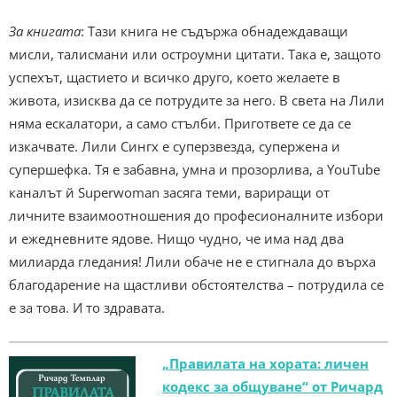
За книгата
: Тази книга не съдържа обнадеждаващи
мисли, талисмани или остроумни цитати. Така е, защото
успехът, щастието и всичко друго, което желаете в
живота, изисква да се потрудите за него. В света на Лили
няма ескалатори, а само стълби. Пригответе се да се
изкачвате. Лили Сингх е суперзвезда, супержена и
супершефка. Тя е забавна, умна и прозорлива, a YouTube
каналът й Superwoman засяга теми, вариращи от
личните взаимоотношения до професионалните избори
и ежедневните ядове. Нищо чудно, че има над два
милиарда гледания! Лили обаче не е стигнала до върха
благодарение на щастливи обстоятелства – потрудила се
е за това. И то здравата.
„Правилата на хората: личен
кодекс за общуване“ от Ричард