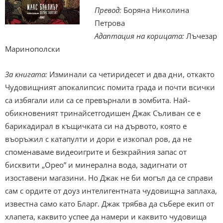
Превод:
Боряна Николина
Петрова
Адаптация на корицата:
Лъчезар
Маринополски
За книгата:
Изминали са четиридесет и два дни, откакто
Чудовищният апокалипсис помита града и почти всички
са избягали или са се превърнали в зомбита. Най-
обикновеният тринайсетгодишен Джак Съливан се е
барикадирал в къщичката си на дървото, която е
въоръжил с катапулти и дори е изкопал ров, да не
споменаваме видеоигрите и безкрайния запас от
бисквити „Орео” и минерална вода, задигнати от
изоставени магазини. Но Джак не би могъл да се справи
сам с ордите от доуз интелигентната чудовищна заплаха,
известна само като Бларг. Джак трябва да събере екип от
хлапета, каквито успее да намери и каквито чудовища