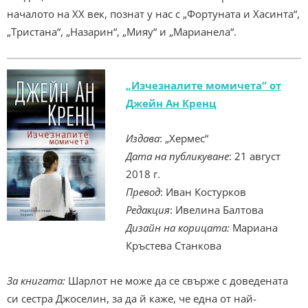
началото на ХХ век, познат у нас с „Фортуната и Хасинта“,
„Тристана“, „Назарин“, „Мияу“ и „Марианела“.
„Изчезналите момичета“ от
Джейн Ан Кренц
Издава
: „Хермес“
Дата на публикуване
: 21 август
2018 г.
Превод
: Иван Костурков
Редакция
: Ивелина Балтова
Дизайн на корицата:
Мариана
Кръстева Станкова
За книгата:
Шарлот не може да се свърже с доведената
си сестра Джоселин, за да й каже, че една от най-