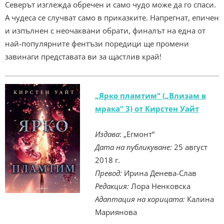
Северът изглежда обречен и само чудо може да го спаси.
А чудеса се случват само в приказките. Напрегнат, епичен
и изпълнен с неочаквани обрати, финалът на една от
най-популярните фентъзи поредици ще промени
завинаги представата ви за щастлив край!
„Ярко пламтим“ („Влизам в
мрака“ 3) от Кирстен Уайт
Издава
: „Егмонт“
Дата на публикуване:
25 август
2018 г.
Превод:
Ирина Денева-Слав
Редакция:
Лора Ненковска
Адаптация на корицата:
Калина
Мариянова