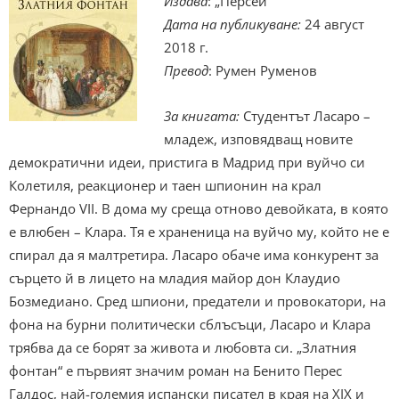
Издава
: „Персей“
Дата на публикуване:
24 август
2018 г.
Превод
: Румен Руменов
За книгата:
Студентът Ласаро –
младеж, изповядващ новите
демократични идеи, пристига в Мадрид при вуйчо си
Колетиля, реакционер и таен шпионин на крал
Фернандо VII. В дома му среща отново девойката, в която
е влюбен – Клара. Тя е храненица на вуйчо му, който не е
спирал да я малтретира. Ласаро обаче има конкурент за
сърцето й в лицето на младия майор дон Клаудио
Бозмедиано. Сред шпиони, предатели и провокатори, на
фона на бурни политически сблъсъци, Ласаро и Клара
трябва да се борят за живота и любовта си. „Златния
фонтан“ е първият значим роман на Бенито Перес
Галдос, най-големия испански писател в края на ХIХ и