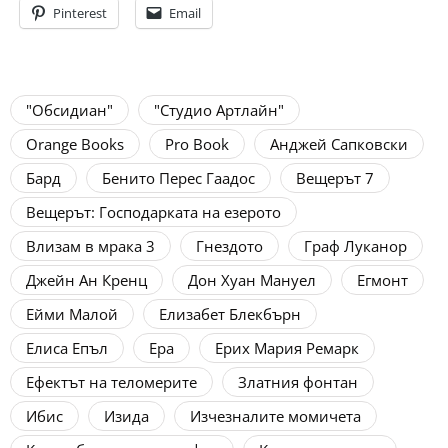
Pinterest
Email
"Обсидиан"
"Студио Артлайн"
Orange Books
Pro Book
Анджей Сапковски
Бард
Бенито Перес Гаадос
Вещерът 7
Вещерът: Господарката на езерото
Влизам в мрака 3
Гнездото
Граф Луканор
Джейн Ан Кренц
Дон Хуан Мануел
Егмонт
Ейми Малой
Елизабет Блекбърн
Елиса Епъл
Ера
Ерих Мария Ремарк
Ефектът на теломерите
Златния фонтан
Ибис
Изида
Изчезналите момичета