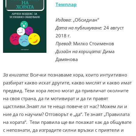
Темплар
Издава
: „Обсидиан“
Дата на публикуване:
24 август
2018 г.
Превод:
Милко Стоименов
Дизайн на корицата:
Дима
Дамянова
За книгата:
Всички познаваме хора, които интуитивно
разбират какво искат другите, какво мислят и какво имат
предвид. Тези хора лесно могат да привличат околните
на своя страна, да ги мотивират и да ги правят
щастливи.Знаят ли те нещо повече от нас? Можем ли и
ние да го научим? Отговорът е „да“. Те знаят „Правилата
на хората“. Тези правила ще ви покажат как да общувате
с непознати, да изградите силни връзки с приятели и