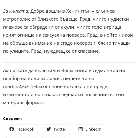
За книгата:
Добре дошли в Хенингтън – слънчев
метрополис от близкото бъдеще. Град, чиито нудистки
плажове са обградени от акули, чиито голф игрища
крият огнища на сексуална поквара. Град, в който никой
не обръща внимание на стадо носорози, бясно тичащи
по улиците. Град, нуждаещ се от спасение.
Ако искате да включим и Ваша книга в седмичния ни
подбор на нови заглавия, пишете ни на
martina@azcheta.com
поне няколко дни преди
излизането й на пазара, следвайки ползвания в този
материал формат.
Сподели:
Facebook
Twitter
LinkedIn