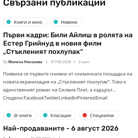
Свързани публикации
Книги и кино
Новини
Първи кадри: Били Айлиш в ролята на
Естер Грийнуд в новия филм
„Стъкленият похлупак“
By
Милена Николова
07/08/2026
2 мин.
Появиха се първите снимки от снимачната площадка на
новата екранизация на „Стъкленият похлупак“. Това е
единственият роман на Силвия Плат, а кадърът…
Сподели:FacebookTwitterLinkedInPinterestEmail
@-книги
Класации
Специални
Най-продаваните - 6 август 2026