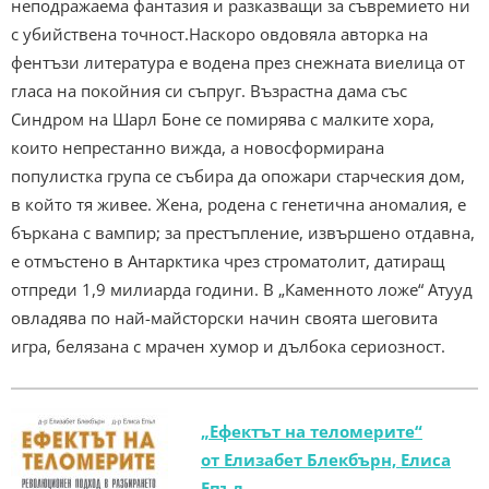
неподражаема фантазия и разказващи за съвремието ни
с убийствена точност.Наскоро овдовяла авторка на
фентъзи литература е водена през снежната виелица от
гласа на покойния си съпруг. Възрастна дама със
Синдром на Шарл Боне се помирява с малките хора,
които непрестанно вижда, а новосформирана
популистка група се събира да опожари старческия дом,
в който тя живее. Жена, родена с генетична аномалия, е
бъркана с вампир; за престъпление, извършено отдавна,
е отмъстено в Антарктика чрез строматолит, датиращ
отпреди 1,9 милиарда години. В „Каменното ложе“ Атууд
овладява по най-майсторски начин своята шеговита
игра, белязана с мрачен хумор и дълбока сериозност.
„Ефектът на теломерите“
от Елизабет Блекбърн, Елиса
Епъл