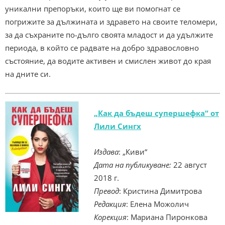
уникални препоръки, които ще ви помогнат се
погрижите за дължината и здравето на своите теломери,
за да съхраните по-дълго своята младост и да удължите
периода, в който се радвате на добро здравословно
състояние, да водите активен и смислен живот до края
на дните си.
„Как да бъдеш супершефка“ от
Лили Сингх
Издава
: „Киви“
Дата на публикуване:
22 август
2018 г.
Превод
: Кристина Димитрова
Редакция
: Елена Можолич
Корекция
: Мариана Пиронкова