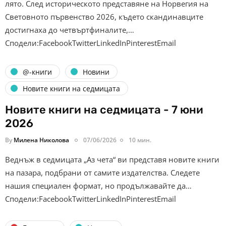
лято. След историческото представяне на Норвегия на
Световното първенство 2026, където скандинавците
достигнаха до четвъртфиналите,…
Сподели:FacebookTwitterLinkedInPinterestEmail
@-книги
Новини
Новите книги на седмицата
Новите книги на седмицата - 7 юни
2026
By
Милена Николова
07/06/2026
10 мин.
Веднъж в седмицата „Аз чета“ ви представя новите книги
на пазара, подбрани от самите издателства. Следете
нашия специален формат, но продължавайте да…
Сподели:FacebookTwitterLinkedInPinterestEmail