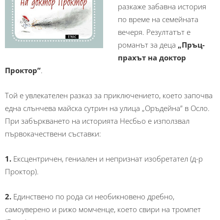
разкаже забавна история
по време на семейната
вечеря. Резултатът е
романът за деца
„Пръц-
прахът на доктор
Проктор”
.
Той е увлекателен разказ за приключението, което започва
една слънчева майска сутрин на улица „Оръдейна” в Осло.
При забъркването на историята Несбьо е използвал
първокачествени съставки:
1.
Ексцентричен, гениален и непризнат изобретател (д-р
Проктор).
2.
Единствено по рода си необикновено дребно,
самоуверено и рижо момченце, което свири на тромпет