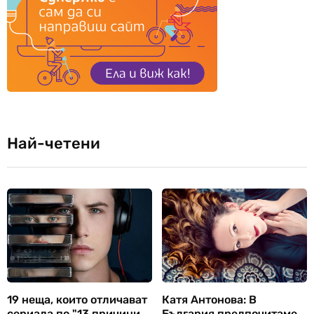
Най-четени
19 неща, които отличават
Катя Антонова: В
сериала по "13 причини
България предпочитаме