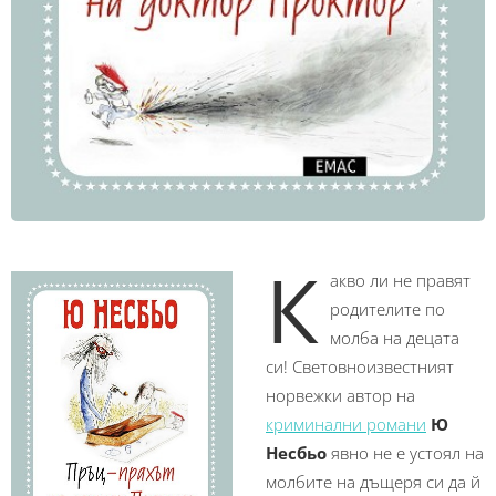
К
акво ли не правят
родителите по
молба на децата
си! Световноизвестният
норвежки автор на
криминални романи
Ю
Несбьо
явно не е устоял на
молбите на дъщеря си да й