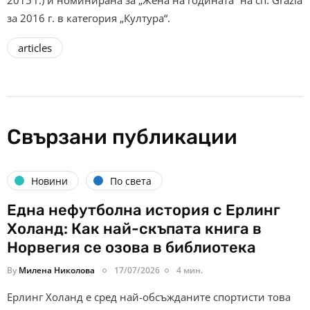
2015 г.) и номинирана за „Жена на годината“ на сп. Grazia
за 2016 г. в категория „Култура“.
articles
Свързани публикации
Новини
По света
Една нефутболна история с Ерлинг
Холанд: Как най-скъпата книга в
Норвегия се озова в библиотека
By
Милена Николова
17/07/2026
4 мин.
Ерлинг Холанд е сред най-обсъжданите спортисти това