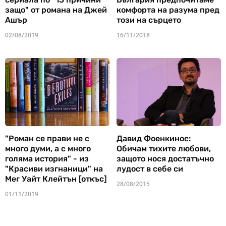
защо" от романа на Джей
комфорта на разума пред
Ашър
този на сърцето
02/08/2019
16/11/2018
"Роман се прави не с
Давид Фоенкинос:
много думи, а с много
Обичам тихите любови,
голяма история" - из
защото нося достатъчно
"Красиви изгнаници" на
лудост в себе си
Мег Уайт Клейтън [откъс]
28/08/2015
01/11/2019