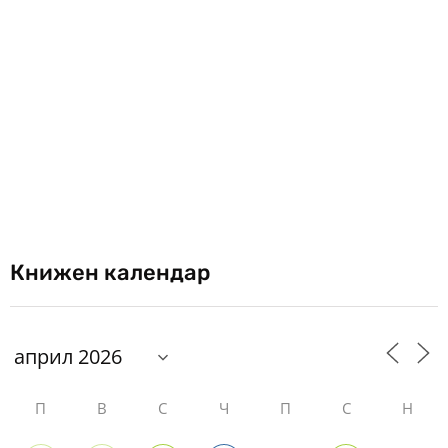
Книжен календар
П
В
С
Ч
П
С
Н