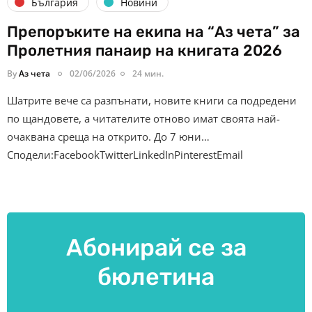
България
Новини
Препоръките на екипа на “Аз чета” за
Пролетния панаир на книгата 2026
By
Аз чета
02/06/2026
24 мин.
Шатрите вече са разпънати, новите книги са подредени
по щандовете, а читателите отново имат своята най-
очаквана среща на открито. До 7 юни…
Сподели:FacebookTwitterLinkedInPinterestEmail
Абонирай се за
бюлетина