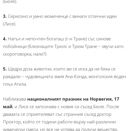
(Бюле).
3.
Сериозно и умно момиченце с винаги отлични идеи
(Лисе).
4.
Нагъл и непочтен богаташ (г-н Тране) със синове
побойници (близнаците Трюлс и Трюм Тране – звучи като
скороговорка, нали?).
5.
Щедра доза животни, които ви се иска да не бяха се
раждали – чудовищната змия Ана Конда, монголския воден
плъх Атила.
Наближава
националният празник на Норвегия, 17
май
, и Лисе се запознава с новия си съсед Бюле. После
двамата се сприятеляват със странния съсед доктор
Проктор, който от години работи върху най-различни
химически смеси, но все не успява да получи вещество,