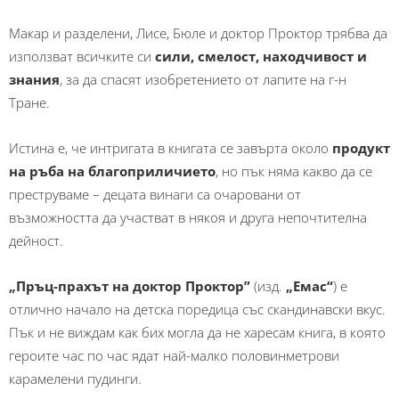
Макар и разделени, Лисе, Бюле и доктор Проктор трябва да
използват всичките си
сили, смелост, находчивост и
знания
, за да спасят изобретението от лапите на г-н
Тране.
Истина е, че интригата в книгата се завърта около
продукт
на ръба на благоприличието
, но пък няма какво да се
преструваме – децата винаги са очаровани от
възможността да участват в някоя и друга непочтителна
дейност.
„Пръц-прахът на доктор Проктор”
(изд.
„Емас“
) е
отлично начало на детска поредица със скандинавски вкус.
Пък и не виждам как бих могла да не харесам книга, в която
героите час по час ядат най-малко половинметрови
карамелени пудинги.