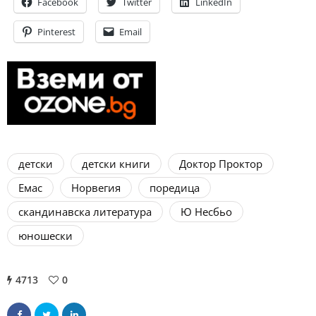
Facebook
Twitter
LinkedIn
Pinterest
Email
детски
детски книги
Доктор Проктор
Емас
Норвегия
поредица
скандинавска литература
Ю Несбьо
юношески
4713
0