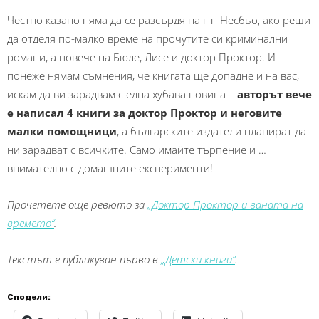
Честно казано няма да се разсърдя на г-н Несбьо, ако реши
да отделя по-малко време на прочутите си криминални
романи, а повече на Бюле, Лисе и доктор Проктор. И
понеже нямам съмнения, че книгата ще допадне и на вас,
искам да ви зарадвам с една хубава новина –
авторът вече
е написал 4 книги за доктор Проктор и неговите
малки помощници
, а българските издатели планират да
ни зарадват с всичките. Само имайте търпение и …
внимателно с домашните експерименти!
Прочетете още ревюто за
„Доктор Проктор и ваната на
времето“
.
Текстът е публикуван първо в
„Детски книги“
.
Сподели: