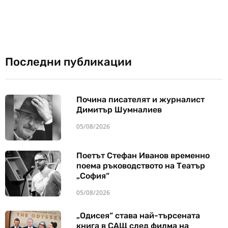
Последни публикации
Почина писателят и журналист
Димитър Шумналиев
05/08/2026
Поетът Стефан Иванов временно
поема ръководството на Театър
„София“
05/08/2026
„Одисея“ става най-търсената
книга в САЩ след филма на