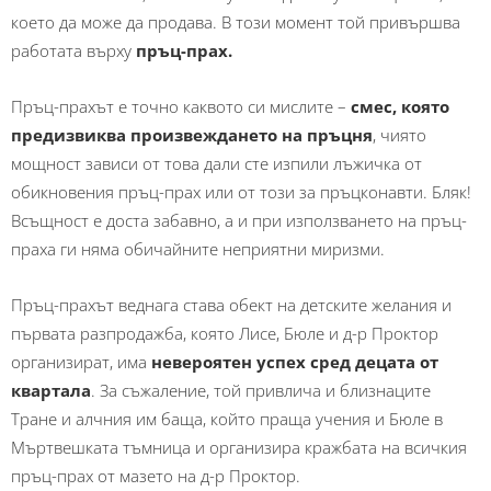
което да може да продава. В този момент той привършва
работата върху
пръц-прах.
Пръц-прахът е точно каквото си мислите –
смес, която
предизвиква произвеждането на пръцня
, чиято
мощност зависи от това дали сте изпили лъжичка от
обикновения пръц-прах или от този за пръцконавти. Бляк!
Всъщност е доста забавно, а и при използването на пръц-
праха ги няма обичайните неприятни миризми.
Пръц-прахът веднага става обект на детските желания и
първата разпродажба, която Лисе, Бюле и д-р Проктор
организират, има
невероятен успех сред децата от
квартала
. За съжаление, той привлича и близнаците
Тране и алчния им баща, който праща учения и Бюле в
Мъртвешката тъмница и организира кражбата на всичкия
пръц-прах от мазето на д-р Проктор.