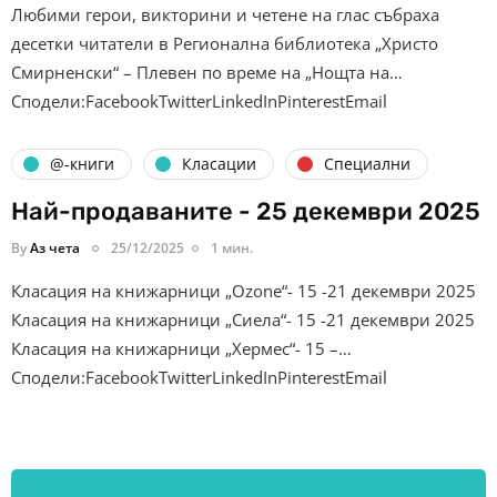
Любими герои, викторини и четене на глас събраха
десетки читатели в Регионална библиотека „Христо
Смирненски“ – Плевен по време на „Нощта на…
Сподели:FacebookTwitterLinkedInPinterestEmail
@-книги
Класации
Специални
Най-продаваните - 25 декември 2025
By
Аз чета
25/12/2025
1 мин.
Класация на книжарници „Ozone“- 15 -21 декември 2025
Класация на книжарници „Сиела“- 15 -21 декември 2025
Класация на книжарници „Хермес“- 15 –…
Сподели:FacebookTwitterLinkedInPinterestEmail