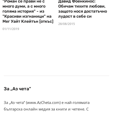
"Роман се прави не с
Давид Фоенкинос:
много думи, а с много
Обичам тихите любови,
голяма история" - из
защото нося достатъчно
"Красиви изгнаници" на
лудост в себе си
Мег Уайт Клейтън [откъс]
28/08/2015
01/11/2019
За „Аз чета“
За „Аз чета“ (www.AzCheta.com) е най-голямата
българска онлайн медия за книги и четене. С