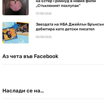
на Естер Грийнуд в новия филм
„Стъкленият похлупак“
07/08/2026
Звездата на НБА Джейлън Брънсън
дебютира като детски писател
06/08/2026
Аз чета във Facebook
Наслади се на…