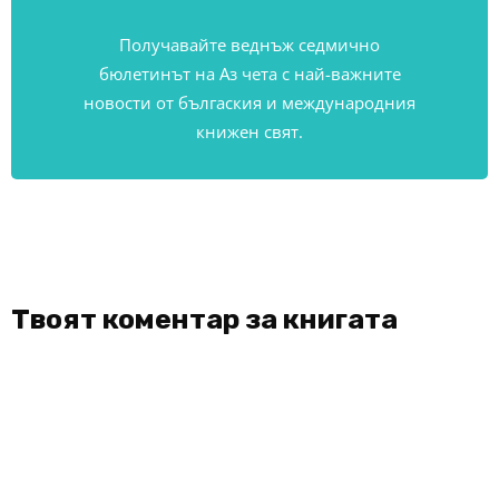
Получавайте веднъж седмично
бюлетинът на Аз чета с най-важните
новости от бългаския и международния
книжен свят.
Твоят коментар за книгата