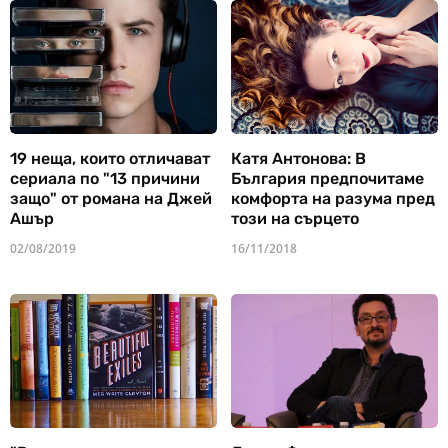
19 неща, които отличават
Катя Антонова: В
сериала по "13 причини
България предпочитаме
защо" от романа на Джей
комфорта на разума пред
Ашър
този на сърцето
02/08/2019
16/11/2018