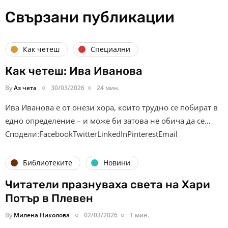
Свързани публикации
Как четеш
Специални
Как четеш: Ива Иванова
By
Аз чета
30/03/2026
24 мин.
Ива Иванова е от онези хора, които трудно се побират в
едно определение – и може би затова не обича да се…
Сподели:FacebookTwitterLinkedInPinterestEmail
Библиотеките
Новини
Читатели празнуваха света на Хари
Потър в Плевен
By
Милена Николова
02/03/2026
1 мин.