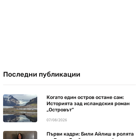
Последни публикации
Когато един остров остане сам:
Историята зад исландския роман
„Островът“
07/08/2026
Първи кадри: Били Айлиш в ролята