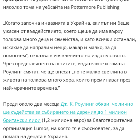
няколко тома на уебсайта на Pottermore Publishing.
„Когато започна инвазията в Украйна, екипът ни беше
ужасен от въздействието, което щеше да има върху
толкова много деца и семейства, и като всички останали,
искахме да направим нещо, макар и малко, за да
помогнем“, се казва в изявлението на издателството.
Чрез представянето на книгите, издателите и самата
Роулинг смятат, че ще внесат „поне малко светлина в
живота на толкова много хора, които преминават през
най-мрачните времена.”
Преди около два месеца
Дж. К. Роулинг обяви, че лично
ще съдейства за събирането на дарения до 1 милион
британски лири
(1,2 милиона евро) за благотворителна
организация Lumos, на която тя е съосновател, за да
помага на децата в Украйна.