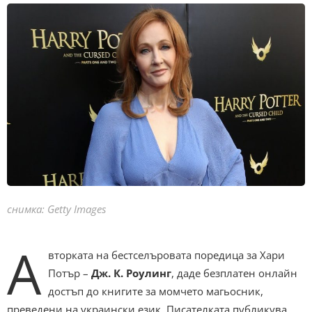
снимка: Getty Images
А
вторката на бестселъровата поредица за Хари
Потър –
Дж. К. Роулинг
, даде безплатен онлайн
достъп до книгите за момчето магьосник,
преведени на украински език. Писателката публикува