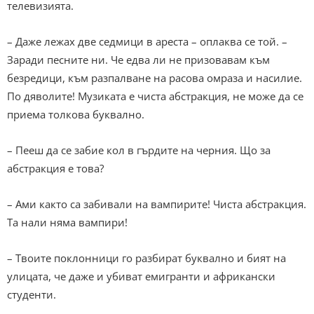
телевизията.
– Даже лежах две седмици в ареста – оплаква се той. –
Заради песните ни. Че едва ли не призовавам към
безредици, към разпалване на расова омраза и насилие.
По дяволите! Музиката е чиста абстракция, не може да се
приема толкова буквално.
– Пееш да се забие кол в гърдите на черния. Що за
абстракция е това?
– Ами както са забивали на вампирите! Чиста абстракция.
Та нали няма вампири!
– Твоите поклонници го разбират буквално и бият на
улицата, че даже и убиват емигранти и африкански
студенти.