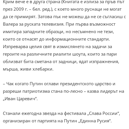
Крим вече е в друга страна (Книгата е излиза за пръв път
през 2009 г. – бел. ред.), с което много руснаци не могат
да се примирят. Затова пък не можеш да не се съгласиш с
Валера за руската телевизия. При първа възможност
имитира западните образци, но несъмнено не тези,
които се отнасят до информационните стандарти.
Изпреварва целия свят в измислянето на задачи за
героите на различните риалити шоута, които за пари
облизват бита сметана от задници, ядат изпражнения,
мърша, живи хлебарки.
– Чак когато Путин оглави президентското царство и
разреши патриотизма стана по-лесно – казва лидерът на
„Иван Царевич“.
Станали ежегодна звезда на фестивала „Слава России“,
организиран от партията на Путин „Единна Русия“.