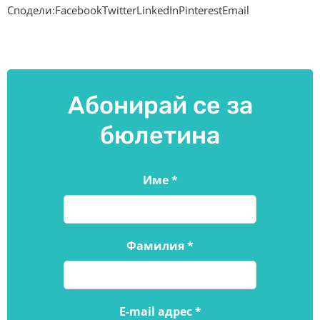
Сподели:FacebookTwitterLinkedInPinterestEmail
Абонирай се за
бюлетина
Име
*
Фамилия
*
E-mail адрес
*