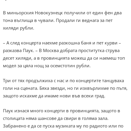
В миньорския Новокузнецк получили от един фен два
тона въглища в чували. Продали ги веднага за пет
хиляди рубли.
– А след концерта наехме разкошна баня и пет курви –
разказва Паук. – В Москва добрата проститутка струва
десет хиляди, а в провинцията можеш да си наемеш топ
модел за цяла нощ за осемстотин рубли.
Три от тях продължиха с нас и по концертите танцуваха
голи на сцената. Бяха звезди, но ги изхвърлихме по пътя,
защото искахме да имаме нови във всеки град.
Паук изнася много концерти в провинцията, защото в
столицата няма шансове да свири в голяма зала.
Забранено е да се пуска музиката му по радиото или по