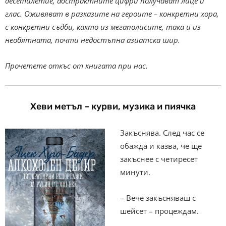
десетилетие, абстрактните цифри получават лице и
глас. Оживяват в разказите на героите – конкретни хора,
с конкретни съдби, както из мегаполисите, така и из
необятната, почти недостъпна азиатска шир.
Прочетете откъс от книгата при нас.
Хеви метъл – курви, музика и пиячка
Закъснява. След час се
обажда и казва, че ще
закъснее с четиресет
минути.
– Вече закъсняваш с
шейсет – процеждам.