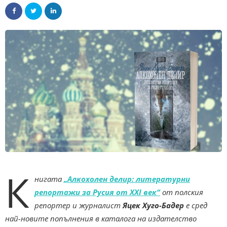
К
нигата
„Алкохолен делир: литературни
репортажи за Русия от XXI век“
от полския
репортер и журналист
Яцек Хуго-Бадер
е сред
най-новите попълнения в каталога на издателство