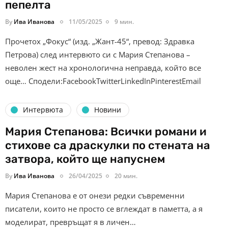
пепелта
By
Ива Иванова
11/05/2025
9 мин.
Прочетох „Фокус“ (изд. „Жант-45“, превод: Здравка
Петрова) след интервюто си с Мария Степанова –
неволен жест на хронологична неправда, който все
още… Сподели:FacebookTwitterLinkedInPinterestEmail
Интервюта
Новини
Мария Степанова: Всички романи и
стихове са драскулки по стената на
затвора, който ще напуснем
By
Ива Иванова
26/04/2025
20 мин.
Мария Степанова е от онези редки съвременни
писатели, които не просто се вглеждат в паметта, а я
моделират, превръщат я в личен…