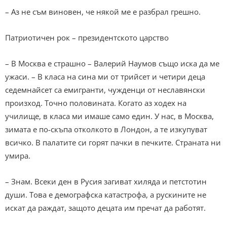
– Аз не съм виновен, че някой ме е разбрал грешно.
Патриотичен рок – президентското царство
– В Москва е страшно – Валерий Наумов също иска да ме
ужаси. – В класа на сина ми от трийсет и четири деца
седемнайсет са емигранти, чужденци от неславянски
произход. Точно половината. Когато аз ходех на
училище, в класа ми имаше само един. У нас, в Москва,
зимата е по-скъпа отколкото в Лондон, а те изкупуват
всичко. В палатите си горят пачки в печките. Страната ни
умира.
– Знам. Всеки ден в Русия загиват хиляда и петстотин
души. Това е демографска катастрофа, а рускините не
искат да раждат, защото децата им пречат да работят.