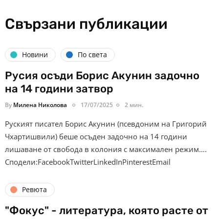
Свързани публикации
Новини
По света
Русия осъди Борис Акунин задочно
на 14 години затвор
By
Милена Николова
17/07/2025
2 мин.
Руският писател Борис Акунин (псевдоним на Григорий
Чхартишвили) беше осъден задочно на 14 години
лишаване от свобода в колония с максимален режим….
Сподели:FacebookTwitterLinkedInPinterestEmail
Ревюта
"Фокус" - литература, която расте от