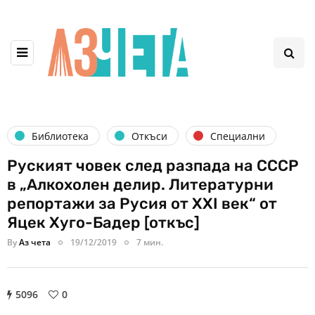
Библиотека
Откъси
Специални
Руският човек след разпада на СССР
в „Алкохолен делир. Литературни
репортажи за Русия от XXI век“ от
Яцек Хуго-Бадер [откъс]
By
Аз чета
19/12/2019
7 мин.
5096
0