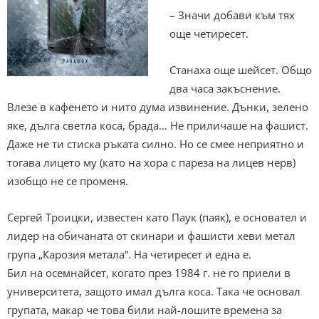
– Значи добави към тях
още четиресет.
Станаха още шейсет. Общо
два часа закъснение.
Влезе в кафенето и нито дума извинение. Дънки, зелено
яке, дълга светла коса, брада… Не приличаше на фашист.
Даже не ти стиска ръката силно. Но се смее неприятно и
тогава лицето му (като на хора с пареза на лицев нерв)
изобщо не се променя.
Сергей Троицки, известен като Паук (паяк), е основател и
лидер на обичаната от скинари и фашисти хеви метал
група „Карозия метала“. На четиресет и една е.
Бил на осемнайсет, когато през 1984 г. не го приели в
университета, защото имал дълга коса. Така че основал
групата, макар че това били най-лошите времена за