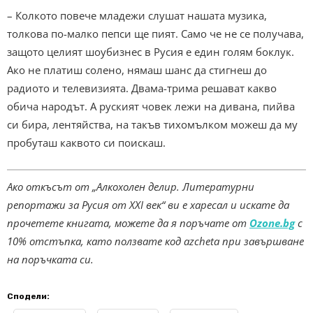
– Колкото повече младежи слушат нашата музика,
толкова по-малко пепси ще пият. Само че не се получава,
защото целият шоубизнес в Русия е един голям боклук.
Ако не платиш солено, нямаш шанс да стигнеш до
радиото и телевизията. Двама-трима решават какво
обича народът. А руският човек лежи на дивана, пийва
си бира, лентяйства, на такъв тихомълком можеш да му
пробуташ каквото си поискаш.
Ако откъсът oт „Алкохолен делир. Литературни
репортажи за Русия от XXI век“ ви е харесал и искате да
прочетете книгата, можете да я поръчате от
Ozone.bg
с
10% отстъпка, като ползвате код azcheta при завършване
на поръчката си.
Сподели: