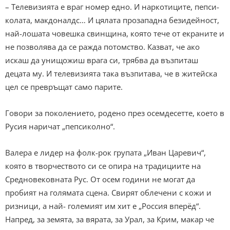
– Телевизията е враг номер едно. И наркотиците, пепси-
колата, макдоналдс… И цялата прозападна безидейност,
най-лошата човешка свинщина, която тече от екраните и
не позволява да се ражда потомство. Казват, че ако
искаш да унищожиш врага си, трябва да възпиташ
децата му. И телевизията така възпитава, че в житейска
цел се превръщат само парите.
Говори за поколението, родено през осемдесетте, което в
Русия наричат „пепсиколно“.
Валера е лидер на фолк-рок групата „Иван Царевич“,
която в творчеството си се опира на традициите на
Средновековната Рус. От осем години не могат да
пробият на голямата сцена. Свирят облечени с кожи и
ризници, а най- големият им хит е „Россия вперёд“.
Напред, за земята, за вярата, за Урал, за Крим, макар че