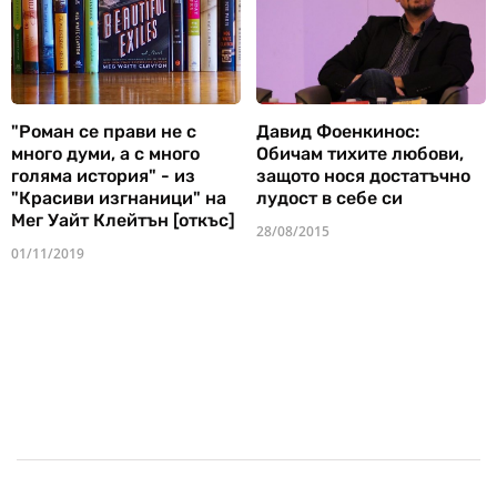
"Роман се прави не с
Давид Фоенкинос:
много думи, а с много
Обичам тихите любови,
голяма история" - из
защото нося достатъчно
"Красиви изгнаници" на
лудост в себе си
Мег Уайт Клейтън [откъс]
28/08/2015
01/11/2019