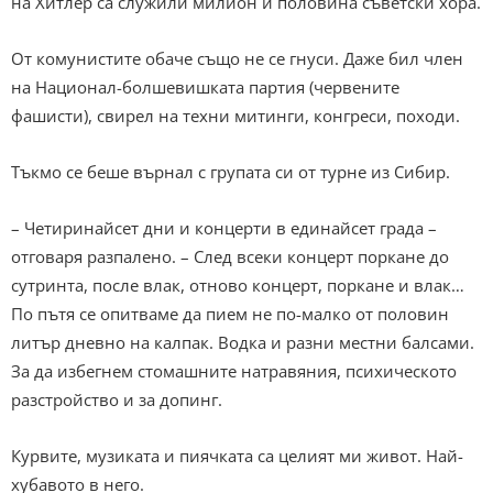
на Хитлер са служили милион и половина съветски хора.
От комунистите обаче също не се гнуси. Даже бил член
на Национал-болшевишката партия (червените
фашисти), свирел на техни митинги, конгреси, походи.
Тъкмо се беше върнал с групата си от турне из Сибир.
– Четиринайсет дни и концерти в единайсет града –
отговаря разпалено. – След всеки концерт поркане до
сутринта, после влак, отново концерт, поркане и влак…
По пътя се опитваме да пием не по-малко от половин
литър дневно на калпак. Водка и разни местни балсами.
За да избегнем стомашните натравяния, психическото
разстройство и за допинг.
Курвите, музиката и пиячката са целият ми живот. Най-
хубавото в него.