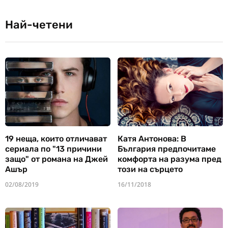
Най-четени
19 неща, които отличават
Катя Антонова: В
сериала по "13 причини
България предпочитаме
защо" от романа на Джей
комфорта на разума пред
Ашър
този на сърцето
02/08/2019
16/11/2018