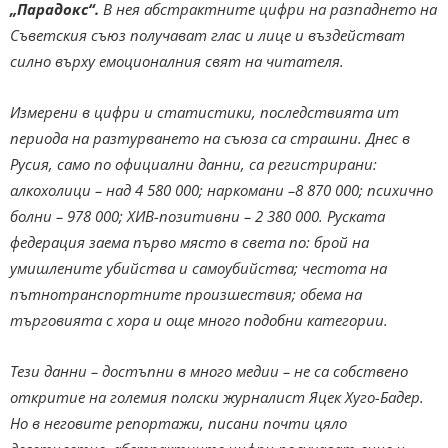
„Парадокс“.
В нея абстрактните цифри на разпаднето на
Съветския съюз получават глас и лице и въздействат
силно върху емоционалния свят на читателя.
Измерени в цифри и статистики, последствията ит
периода на разтурването на съюза са страшни. Днес в
Русия, само по официални данни, са регистрирани:
алкохолици – над 4 580 000; наркомани –8 870 000; психично
болни – 978 000; ХИВ-позитивни – 2 380 000. Руската
федерация заема първо място в света по: брой на
умишлените убийства и самоубийства; честота на
пътнотранспортните произшествия; обема на
търговията с хорa и още много подобни категории.
Тези данни – достъпни в много медии – не са собствено
откритие на големия полски журналист Яцек Хуго-Бадер.
Но в неговите репортажи, писани почти цяло