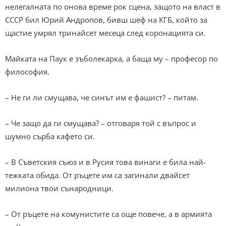
нелегалната по онова време рок сцена, защото на власт в
СССР бил Юрий Андропов, бивш шеф на КГБ, който за
щастие умрял тринайсет месеца след коронацията си.
Майката на Паук е зъболекарка, а баща му – професор по
философия.
– Не ги ли смущава, че синът им е фашист? – питам.
– Че защо да ги смущава? – отговаря той с въпрос и
шумно сърба кафето си.
– В Съветския съюз и в Русия това винаги е била най-
тежката обида. От ръцете им са загинали двайсет
милиона твои сънародници.
– От ръцете на комунистите са още повече, а в армията