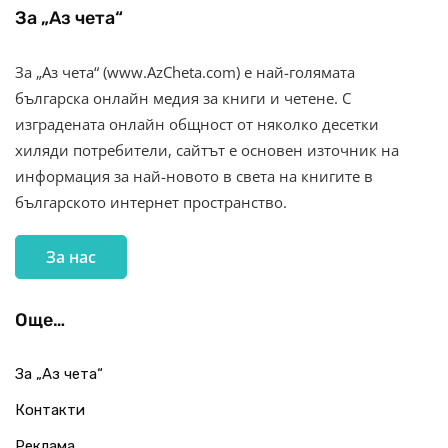
За „Аз чета“
За „Аз чета“ (www.AzCheta.com) е най-голямата
българска онлайн медия за книги и четене. С
изградената онлайн общност от няколко десетки
хиляди потребители, сайтът е основен източник на
информация за най-новото в света на книгите в
българското интернет пространство.
За нас
Още…
За „Аз чета“
Контакти
Реклама