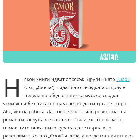
Н
якои книги идват с трясък. Други – като „
Смок
“
(изд. „Сиела“) – идат като съседката отдолу в
неделя по обед: с тавичка мусака, сладка
усмивка и без никакво намерение да си тръгне скоро.
Абе, уютна работа. Да, това е закъсняло ревю, ама тоя
роман си заслужава чакането. Пък и, честно казано,
нямах нито гласа, нито куража да се върна към
рецензиите, когато „Смок“ излезе, а после ми намигна от