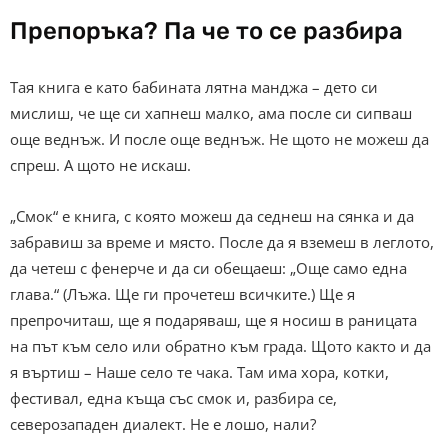
Препоръка? Па че то се разбира
Тая книга е като бабината лятна манджа – дето си
мислиш, че ще си хапнеш малко, ама после си сипваш
още веднъж. И после още веднъж. Не щото не можеш да
спреш. А щото не искаш.
„Смок“ е книга, с която можеш да седнеш на сянка и да
забравиш за време и място. После да я вземеш в леглото,
да четеш с фенерче и да си обещаеш: „Още само една
глава.“ (Лъжа. Ще ги прочетеш всичките.) Ще я
препрочиташ, ще я подаряваш, ще я носиш в раницата
на път към село или обратно към града. Щото както и да
я въртиш – Наше село те чака. Там има хора, котки,
фестивал, една къща със смок и, разбира се,
северозападен диалект. Не е лошо, нали?