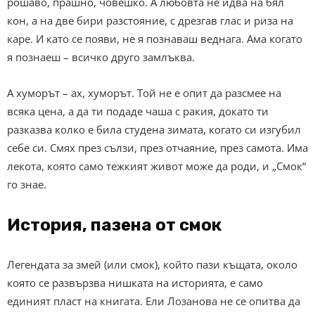
рошаво, прашно, човешко. А любовта не идва на бял
кон, а на две бири разстояние, с дрезгав глас и риза на
каре. И като се появи, не я познаваш веднага. Ама когато
я познаеш – всичко друго замлъква.
А хуморът – ах, хуморът. Той не е опит да разсмее на
всяка цена, а да ти подаде чаша с ракия, докато ти
разказва колко е била студена зимата, когато си изгубил
себе си. Смях през сълзи, през отчаяние, през самота. Има
лекота, която само тежкият живот може да роди, и „Смок“
го знае.
История, пазена от смок
Легендата за змей (или смок), който пази къщата, около
която се развързва нишката на историята, е само
единият пласт на книгата. Ели Лозанова не се опитва да