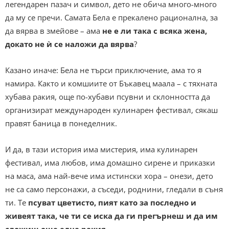
легендарен пазач и символ, дето не обича много-много
да му се пречи. Самата Бела е прекалено рационална, за
да вярва в змейове – ама
не е ли така с всяка жена,
докато не ѝ се наложи да вярва
?
Казано иначе: Бела не търси приключение, ама то я
намира. Както и комшиите от Бъкавец маала – с тяхната
хубава ракия, още по-хубави псувни и склонността да
организират международен кулинарен фестивал, сякаш
правят баница в понеделник.
И да, в тази история има мистерия, има кулинарен
фестивал, има любов, има домашно сирене и приказки
на маса, ама най-вече има истински хора – онези, дето
не са само персонажи, а съседи, роднини, гледали в съня
ти. Те
псуват цветисто, пият като за последно и
живеят така, че ти се иска да ги прегърнеш и да им
сложиш още една ракия
.