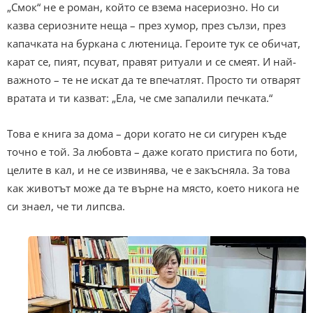
„Смок“ не е роман, който се взема насериозно. Но си
казва сериозните неща – през хумор, през сълзи, през
капачката на буркана с лютеница. Героите тук се обичат,
карат се, пият, псуват, правят ритуали и се смеят. И най-
важното – те не искат да те впечатлят. Просто ти отварят
вратата и ти казват: „Ела, че сме запалили печката.“
Това е книга за дома – дори когато не си сигурен къде
точно е той. За любовта – даже когато пристига по боти,
целите в кал, и не се извинява, че е закъсняла. За това
как животът може да те върне на място, което никога не
си знаел, че ти липсва.