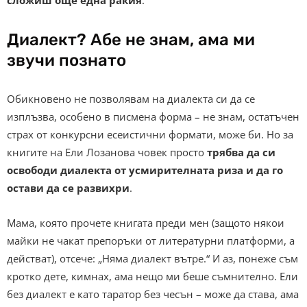
Диалект? Абе не знам, ама ми
звучи познато
Обикновено не позволявам на диалекта си да се
изплъзва, особено в писмена форма – не знам, остатъчен
страх от конкурсни есеистични формати, може би. Но за
книгите на Ели Лозанова човек просто
трябва да си
освободи диалекта от усмирителната риза и да го
остави да се развихри
.
Мама, която прочете книгата преди мен (защото някои
майки не чакат препоръки от литературни платформи, а
действат), отсече: „Няма диалект вътре.“ И аз, понеже съм
кротко дете, кимнах, ама нещо ми беше съмнително. Ели
без диалект е като таратор без чесън – може да става, ама