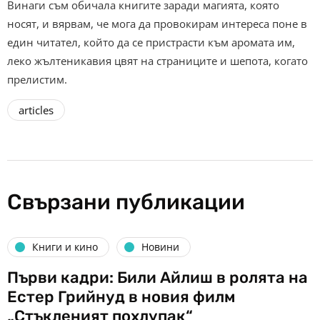
Винаги съм обичала книгите заради магията, която
носят, и вярвам, че мога да провокирам интереса поне в
един читател, който да се пристрасти към аромата им,
леко жълтеникавия цвят на страниците и шепота, когато
прелистим.
articles
Свързани публикации
Книги и кино
Новини
Първи кадри: Били Айлиш в ролята на
Естер Грийнуд в новия филм
„Стъкленият похлупак“