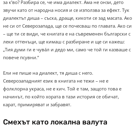
за к’во? Разбира се, че има диалект. Ама не онзи, дето
звучи като от народна носия и се използва за ефект. Тук
диалектът диша – съска, драще, кикоти се зад масата. Ако
не си от Северозапада, ще се почесваш по главата. Ако си
– ще ти се види, че книгата е на съвременен български с
леки оттенъци, ще кимаш с разбиране и ще си кажеш:
„Тия думи ги е чува́л и дедо ми, само че той ги казваше с
повече псувни.“
Ели не пише на диалект, тя диша с него.
Северозападният език в книгата не тежи – не е
фолклорна украса, не е кич. Той е там, защото това е
начинът, по който хората в тази история се обичат,
карат, примиряват и забравят.
Смехът като локална валута