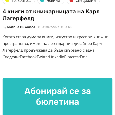
10, които...
Новини
Специални
4 книги от книжарницата на Карл
Лагерфелд
By
Милена Николова
31/07/2026
5 мин.
Когато става дума за книги, изкуство и красиви книжни
пространства, името на легендарния дизайнер Карл
Лагерфелд продължава да бъде свързано с една…
Сподели:FacebookTwitterLinkedInPinterestEmail
Абонирай се за
бюлетина