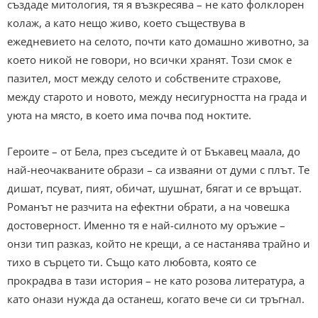
създаде митология, тя я възкресява – не като фолклорен
колаж, а като нещо живо, което съществува в
ежедневието на селото, почти като домашно животно, за
което никой не говори, но всички хранят. Този смок е
пазител, мост между селото и собствените страхове,
между старото и новото, между несигурността на града и
уюта на място, в което има почва под ноктите.
Героите – от Бела, през съседите ѝ от Бъкавец маала, до
най-неочакваните образи – са изваяни от думи с плът. Те
дишат, псуват, пият, обичат, шушнат, бягат и се връщат.
Романът не разчита на ефектни обрати, а на човешка
достоверност. Именно тя е най-силното му оръжие –
онзи тип разказ, който не крещи, а се настанява трайно и
тихо в сърцето ти. Също като любовта, която се
прокрадва в тази история – не като розова литература, а
като онази нужда да останеш, когато вече си си тръгнал.