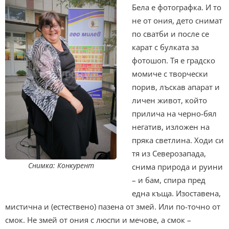
Бела е фотографка. И то
не от ония, дето снимат
по сватби и после се
карат с булката за
фотошоп. Тя е градско
момиче с творчески
порив, лъскав апарат и
личен живот, който
прилича на черно-бял
негатив, изложен на
пряка светлина. Ходи си
тя из Северозапада,
Снимка: Конкурент
снима природа и руини
– и бам, спира пред
една къща. Изоставена,
мистична и (естествено) пазена от змей. Или по-точно от
смок. Не змей от ония с люспи и мечове, а смок –