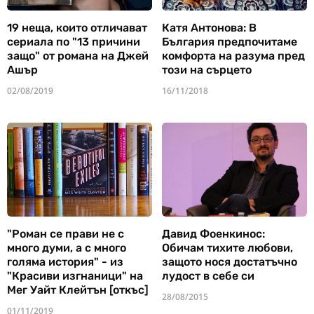
19 неща, които отличават
Катя Антонова: В
сериала по "13 причини
България предпочитаме
защо" от романа на Джей
комфорта на разума пред
Ашър
този на сърцето
02/08/2019
16/11/2018
"Роман се прави не с
Давид Фоенкинос:
много думи, а с много
Обичам тихите любови,
голяма история" - из
защото нося достатъчно
"Красиви изгнаници" на
лудост в себе си
Мег Уайт Клейтън [откъс]
28/08/2015
01/11/2019