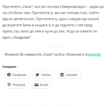
Прочетете „Смок“, ако ви липсва Северозападът – дори да
не сте били там. Прочетете я, ако ви липсва глас, който
звучи автентично. Прочетете я, щото накрая ще искате
да върнете Бела в къщата ѝ и да седнете с нея пред
прага, със смок до нея и куче до вас. И да си кажете по
едно „Наздраве“.
Можете да намерите „Смок“ на Ели Лозанова в
Ozone.bg
.
Сподели:
Facebook
Twitter
LinkedIn
Pinterest
Email