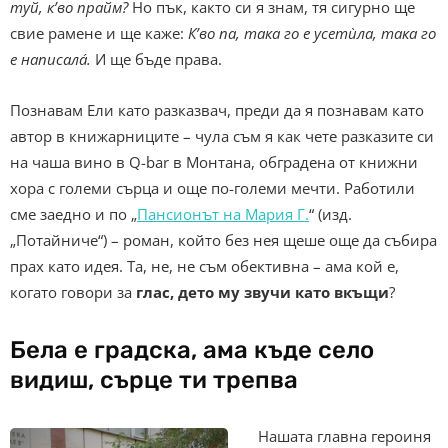
туй, к’во прайм?
Но пък, както си я знам, тя сигурно ще
свие рамене и ще каже:
К’во па, така го е усетѝла, така го
е написала́.
И ще бъде права.
Познавам Ели като разказвач, преди да я познавам като
автор в книжарниците – чула съм я как чете разказите си
на чаша вино в Q-bar в Монтана, обградена от книжни
хора с големи сърца и още по-големи мечти. Работили
сме заедно и по „
Пансионът на Мария Г.
“ (изд.
„Потайниче“) – роман, който без нея щеше още да събира
прах като идея. Та, не, не съм обективна – ама кой е,
когато говори за
глас, дето му звучи като вкъщи
?
Бела е градска, ама къде село
видиш, сърце ти трепва
Нашата главна героиня