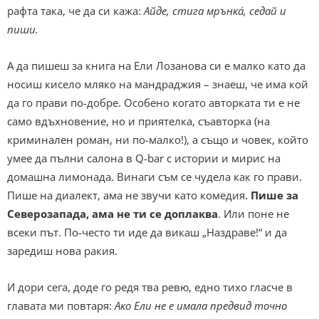
рафта така, че да си кажа:
Айде, стига мрънка́, седай и
пиши.
А да пишеш за книга на Ели Лозанова си е малко като да
носиш кисело мляко на мандраджия – знаеш, че има кой
да го прави по-добре. Особено когато авторката ти е не
само вдъхновение, но и приятелка, съавторка (на
криминален роман, ни по-малко!), а също и човек, който
умее да пълни салона в Q-bar с истории и мирис на
домашна лимонада. Винаги съм се чудела как го прави.
Пише на диалект, ама не звучи като комедия.
Пише за
Северозапада, ама не ти се доплаква
. Или поне не
всеки път. По-често ти иде да викаш „Наздраве!“ и да
заредиш нова ракия.
И дори сега, доде го редя тва ревю, едно тихо гласче в
главата ми повтаря:
Ако Ели не е имала предвид точно