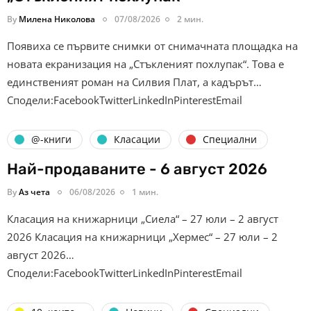
By
Милена Николова
07/08/2026
2 мин.
Появиха се първите снимки от снимачната площадка на
новата екранизация на „Стъкленият похлупак“. Това е
единственият роман на Силвия Плат, а кадърът…
Сподели:FacebookTwitterLinkedInPinterestEmail
@-книги
Класации
Специални
Най-продаваните - 6 август 2026
By
Аз чета
06/08/2026
1 мин.
Класация на книжарници „Сиела“ – 27 юли – 2 август
2026 Класация на книжарници „Хермес“ – 27 юли – 2
август 2026…
Сподели:FacebookTwitterLinkedInPinterestEmail