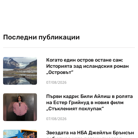
Последни публикации
Когато един остров остане сам:
Историята зад исландския роман
„Островът“
07/08/2026
Първи кадри: Били Айлиш в ролята
на Естер Грийнуд в новия филм
„Стъкленият похлупак“
07/08/2026
Звездата на НБА Джейлън Брънсън