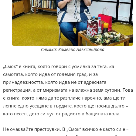
Снимка: Камелия Александрова
„Смок“ е книга, която говори с усмивка за тъга. За
самотата, която идва от големия град, и за
принадлежността, която идва не от адресната
регистрация, а от миризмата на влажна земя сутрин. Това
е книга, която няма да те разплаче нарочно, ама ще ти
лепне едно усещане в гърдите, което ще носиш дълго –
като песен, дето си чул от радиото в бащината кола.
Не очаквайте преструвки. В „Смок“ всичко е както си е –