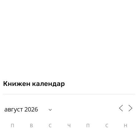
Книжен календар
П
В
С
Ч
П
С
Н