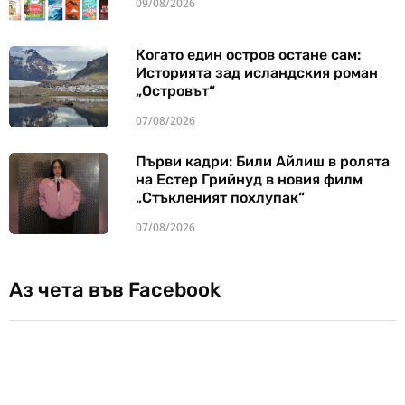
09/08/2026
Когато един остров остане сам:
Историята зад исландския роман
„Островът“
07/08/2026
Първи кадри: Били Айлиш в ролята
на Естер Грийнуд в новия филм
„Стъкленият похлупак“
07/08/2026
Аз чета във Facebook