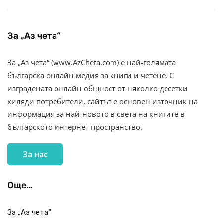
За „Аз чета“
За „Аз чета“ (www.AzCheta.com) е най-голямата
българска онлайн медия за книги и четене. С
изградената онлайн общност от няколко десетки
хиляди потребители, сайтът е основен източник на
информация за най-новото в света на книгите в
българското интернет пространство.
За нас
Още…
За „Аз чета“