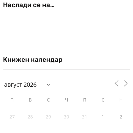
Наслади се на…
Книжен календар
П
В
С
Ч
П
С
Н
27
28
29
30
31
1
2