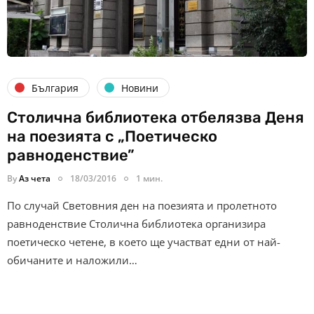
България
Новини
Столична библиотека отбелязва Деня
на поезията с „Поетическо
равноденствие”
By
Аз чета
18/03/2016
1 мин.
По случай Световния ден на поезията и пролетното
равноденствие Столична библиотека организира
поетическо четене, в което ще участват едни от най-
обичаните и наложили…