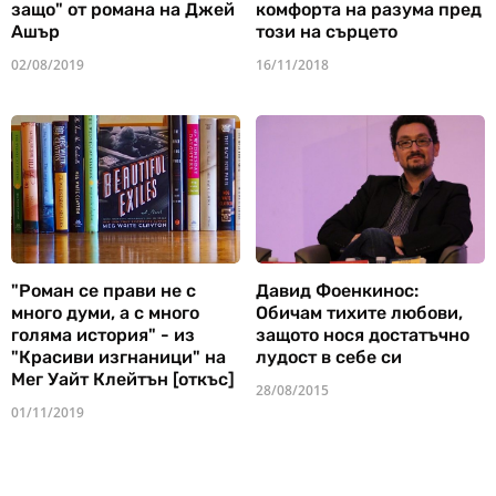
защо" от романа на Джей
комфорта на разума пред
Ашър
този на сърцето
02/08/2019
16/11/2018
"Роман се прави не с
Давид Фоенкинос:
много думи, а с много
Обичам тихите любови,
голяма история" - из
защото нося достатъчно
"Красиви изгнаници" на
лудост в себе си
Мег Уайт Клейтън [откъс]
28/08/2015
01/11/2019