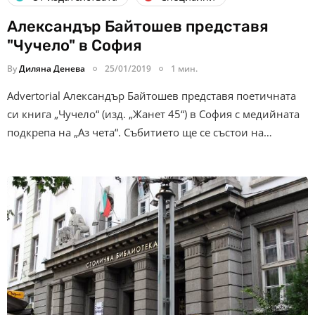
Александър Байтошев представя
"Чучело" в София
By
Диляна Денева
25/01/2019
1 мин.
Advertorial Александър Байтошев представя поетичната
си книга „Чучело“ (изд. „Жанет 45“) в София с медийната
подкрепа на „Аз чета“. Събитието ще се състои на…