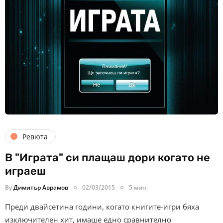
Ревюта
В "Играта" си плащаш дори когато не
играеш
By
Димитър Аврамов
02/03/2015
5 мин.
Преди двайсетина години, когато книгите-игри бяха
изключителен хит, имаше едно сравнително