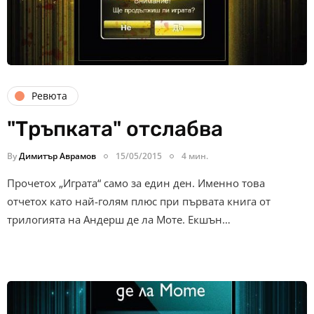
Ревюта
"Тръпката" отслабва
By
Димитър Аврамов
15/05/2015
4 мин.
Прочетох „Играта“ само за един ден. Именно това
отчетох като най-голям плюс при първата книга от
трилогията на Андерш де ла Моте. Екшън…