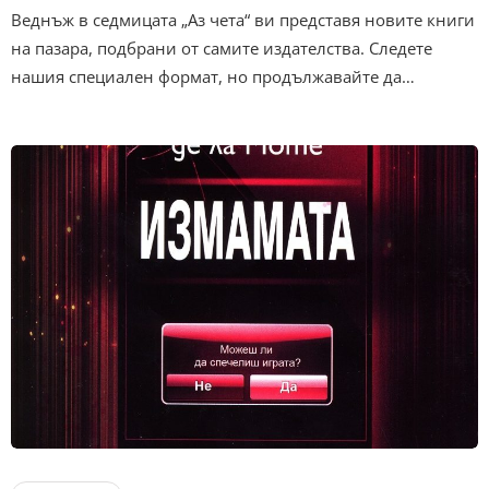
Веднъж в седмицата „Аз чета“ ви представя новите книги
на пазара, подбрани от самите издателства. Следете
нашия специален формат, но продължавайте да…