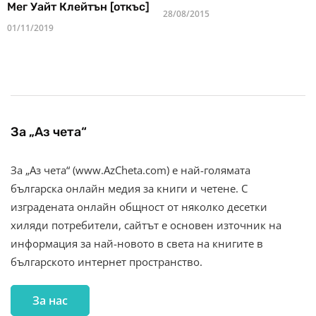
Мег Уайт Клейтън [откъс]
28/08/2015
01/11/2019
За „Аз чета“
За „Аз чета“ (www.AzCheta.com) е най-голямата
българска онлайн медия за книги и четене. С
изградената онлайн общност от няколко десетки
хиляди потребители, сайтът е основен източник на
информация за най-новото в света на книгите в
българското интернет пространство.
За нас