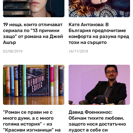
19 неща, които отличават
Катя Антонова: В
сериала по "13 причини
България предпочитаме
защо" от романа на Джей
комфорта на разума пред
Ашър
този на сърцето
02/08/2019
16/11/2018
"Роман се прави не с
Давид Фоенкинос:
много думи, а с много
Обичам тихите любови,
голяма история" - из
защото нося достатъчно
"Красиви изгнаници" на
лудост в себе си