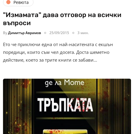
Ревюта
"Измамата" дава отговор на всички
въпроси
By
Димитър Аврамов
25/09/2015
3 мин.
Ето че приключи една от най-наситената с екшън
поредици, които съм чел досега. Доста шеметно
действие, което за трите книги се забави…