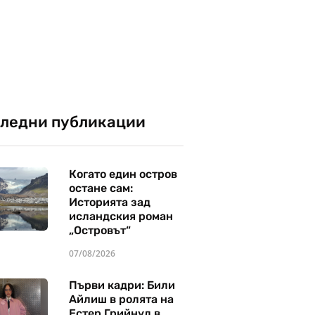
ледни публикации
Когато един остров
остане сам:
Историята зад
исландския роман
„Островът“
07/08/2026
Първи кадри: Били
Айлиш в ролята на
Естер Грийнуд в