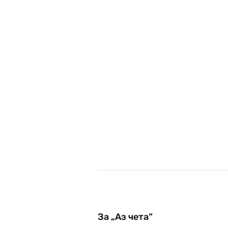
За „Аз чета“