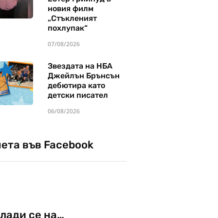
новия филм
„Стъкленият
похлупак“
07/08/2026
Звездата на НБА
Джейлън Брънсън
дебютира като
детски писател
06/08/2026
чета във Facebook
лади се на…