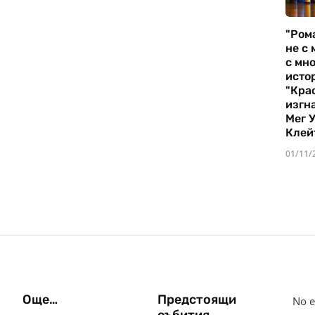
"Ром
не с 
с мно
истор
"Кра
изгн
Мег 
Клей
01/11/
Още…
Предстоящи
No e