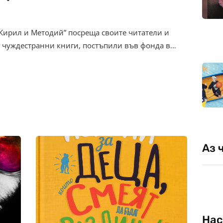
 Кирил и Методий” посреща своите читатели и
и чуждестранни книги, постъпили във фонда в…
Аз 
Нас