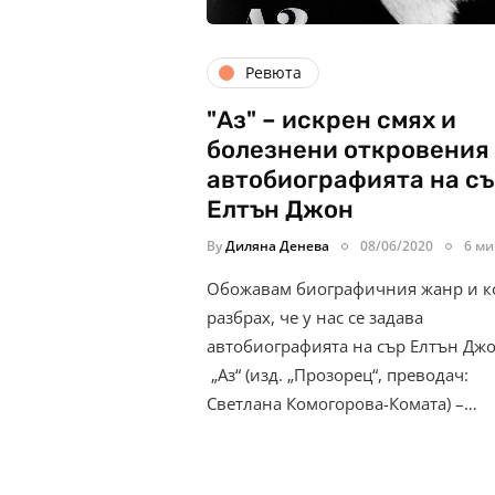
Ревюта
"Аз" – искрен смях и
болезнени откровения
автобиографията на с
Елтън Джон
By
Диляна Денева
08/06/2020
6 ми
Обожавам биографичния жанр и к
разбрах, че у нас се задава
автобиографията на сър Елтън Джо
„Аз“ (изд. „Прозорец“, преводач:
Светлана Комогорова-Комата) –…