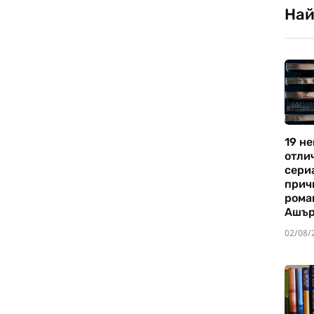
Най
19 не
отли
сериа
прич
рома
Ашъ
02/08/