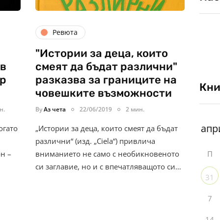
Ревюта
"Истории за деца, които
 в
смеят да бъдат различни"
ър
разказва за границите на
Кни
човешките възможности
н.
By
Аз чета
22/06/2019
2 мин.
огато
„Истории за деца, които смеят да бъдат
различни“ (изд. „Ciela“) привлича
н –
вниманието не само с необикновеното
П
си заглавие, но и с впечатляващото си…
31
7
14