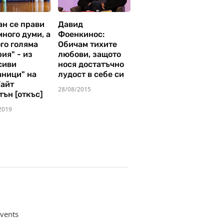
ан се прави
Давид
много думи, а
Фоенкинос:
го голяма
Обичам тихите
ия" - из
любови, защото
сиви
нося достатъчно
аници" на
лудост в себе си
Уайт
28/08/2015
тън [откъс]
2019
vents