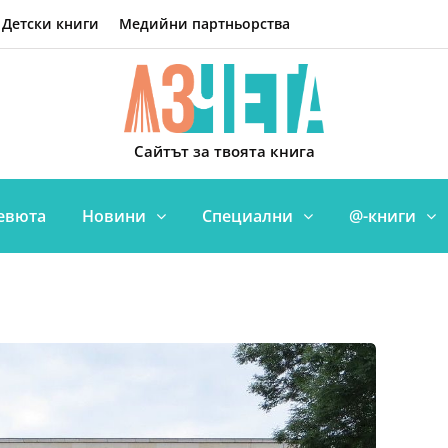
Детски книги
Медийни партньорства
Сайтът за твоята книга
евюта
Новини
Специални
@-книги