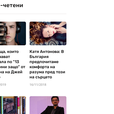
-четени
ща, които
Катя Антонова: В
чават
България
ла по "13
предпочитаме
ини защо" от
комфорта на
на на Джей
разума пред този
р
на сърцето
2019
16/11/2018