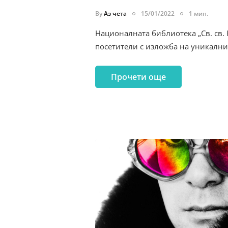
By
Аз чета
15/01/2022
1 мин.
Националната библиотека „Св. св.
посетители с изложба на уникалн
Прочети още