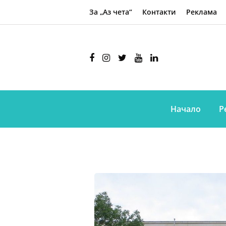
За „Аз чета“
Контакти
Реклама
Начало
Р