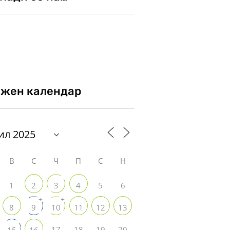
жен календар
В
С
Ч
П
С
Н
1
5
6
2
3
4
+
+
8
9
10
11
12
13
17
18
19
20
15
16