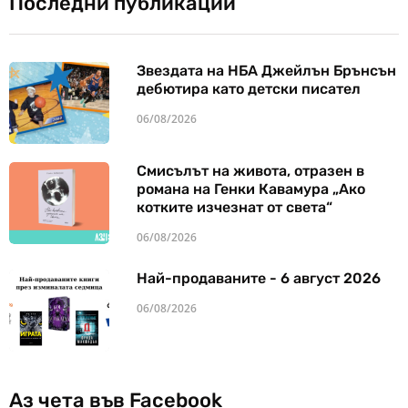
Последни публикации
Звездата на НБА Джейлън Брънсън
дебютира като детски писател
06/08/2026
Смисълът на живота, отразен в
романа на Генки Кавамура „Ако
котките изчезнат от света“
06/08/2026
Най-продаваните - 6 август 2026
06/08/2026
Аз чета във Facebook