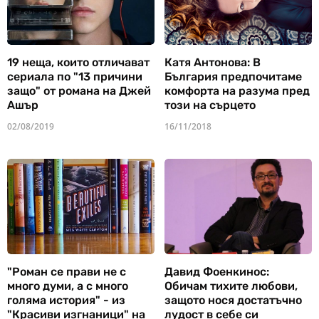
19 неща, които отличават
Катя Антонова: В
сериала по "13 причини
България предпочитаме
защо" от романа на Джей
комфорта на разума пред
Ашър
този на сърцето
02/08/2019
16/11/2018
"Роман се прави не с
Давид Фоенкинос:
много думи, а с много
Обичам тихите любови,
голяма история" - из
защото нося достатъчно
"Красиви изгнаници" на
лудост в себе си