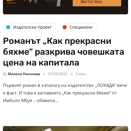
Издателски проект
Специални
Романът „Как прекрасни
бяхме“ разкрива човешката
цена на капитала
By
Милена Николова
07/03/2022
3 мин.
Първият роман в каталога на издателство „ЛОКАДА“ вече
е факт. И това е заглавието „Как прекрасни бяхме“ от
Имболо Мбуе – обявена…