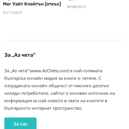
Мег Уайт Клейтън [откъс]
28/08/2015
01/11/2019
За „Аз чета“
За „Аз чета“ (www.AzCheta.com) е най-голямата
българска онлайн медия за книги и четене. С
изградената онлайн общност от няколко десетки
хиляди потребители, сайтът е основен източник на
информация за най-новото в света на книгите в
българското интернет пространство.
За нас