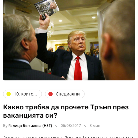
10, които...
Специални
Какво трябва да прочете Тръмп през
ваканцията си?
By
Ралица Божилова (HST)
06/08/2017
3 мин.
Американският президент Доналд Тръмп е на първата си