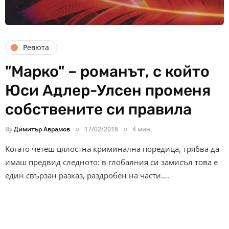
Ревюта
"Марко" – романът, с който
Юси Адлер-Улсен променя
собствените си правила
By
Димитър Аврамов
17/02/2018
4 мин.
Когато четеш цялостна криминална поредица, трябва да
имаш предвид следното: в глобалния си замисъл това е
един свързан разказ, раздробен на части….