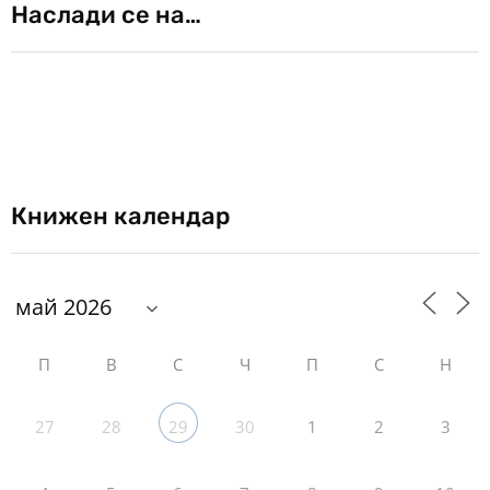
Наслади се на…
Книжен календар
П
В
С
Ч
П
С
Н
27
28
30
1
2
3
29