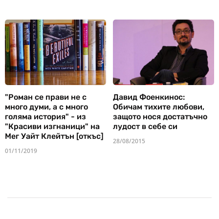
"Роман се прави не с
Давид Фоенкинос:
много думи, а с много
Обичам тихите любови,
голяма история" - из
защото нося достатъчно
"Красиви изгнаници" на
лудост в себе си
Мег Уайт Клейтън [откъс]
28/08/2015
01/11/2019