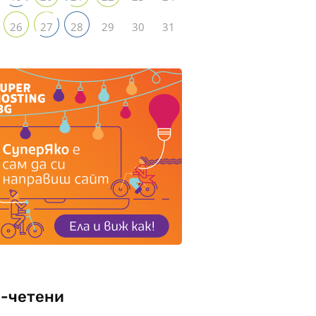
29
30
31
26
27
28
-четени