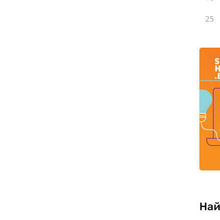
25
Най