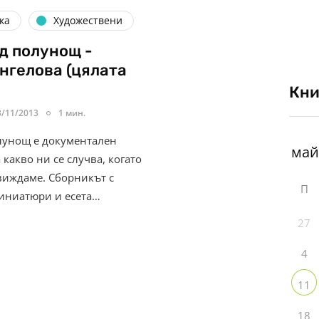
ка
Художествени
д полунощ -
нгелова (цялата
Кни
3/11/2013
1 мин.
лунощ е документален
а какво ни се случва, когато
виждаме. Сборникът с
П
иниатюри и есета…
27
4
11
18