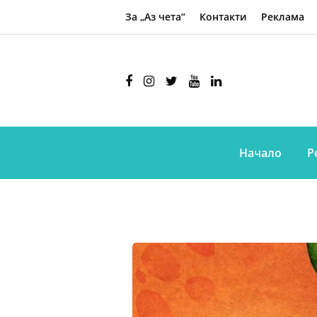
За „Аз чета“
Контакти
Реклама
Начало
Р