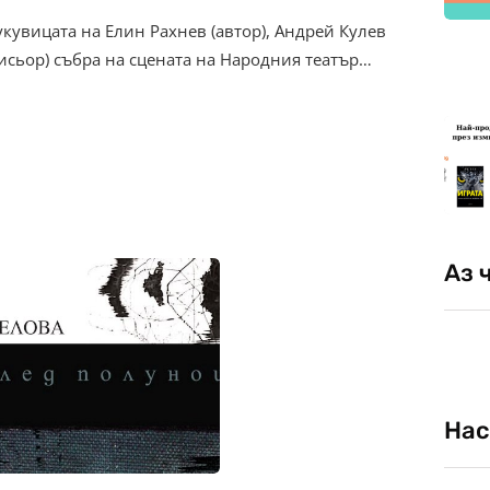
кувицата на Елин Рахнев (автор), Андрей Кулев
исьор) събра на сцената на Народния театър…
Аз 
Нас