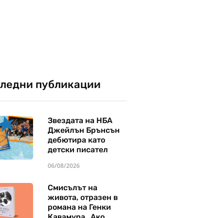
ледни публикации
Звездата на НБА
Джейлън Брънсън
дебютира като
детски писател
06/08/2026
Смисълът на
живота, отразен в
романа на Генки
Кавамура „Ако