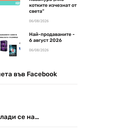
котките изчезнат от
света“
06/08/2026
Най-продаваните -
6 август 2026
06/08/2026
чета във Facebook
лади се на…