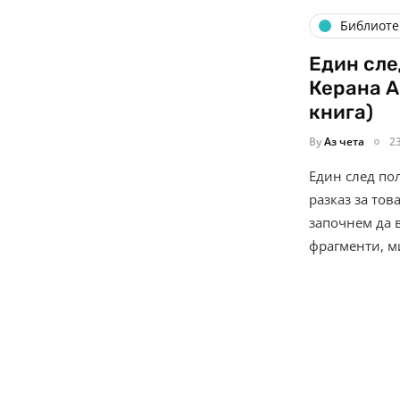
Библиоте
Един сле
Керана А
книга)
By
Аз чета
2
Един след по
разказ за тов
започнем да 
фрагменти, м