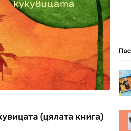
Пос
кувицата (цялата книга)