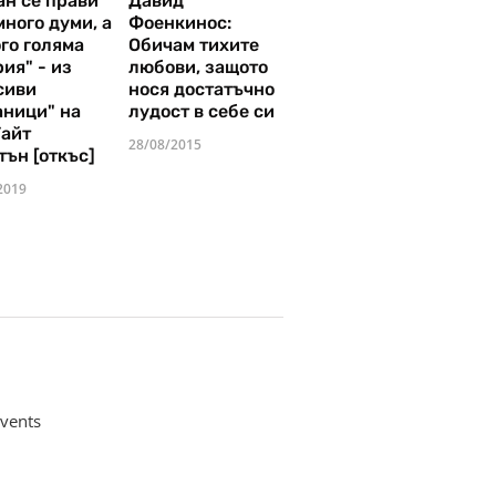
ан се прави
Давид
много думи, а
Фоенкинос:
го голяма
Обичам тихите
ия" - из
любови, защото
сиви
нося достатъчно
аници" на
лудост в себе си
Уайт
28/08/2015
тън [откъс]
2019
vents