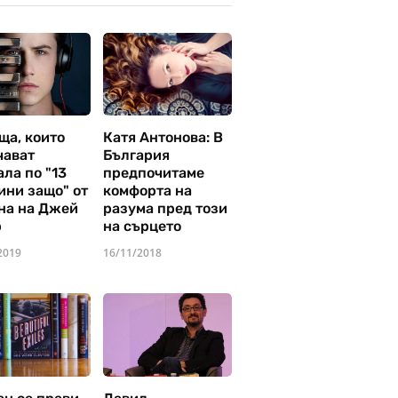
ща, които
Катя Антонова: В
чават
България
ла по "13
предпочитаме
ини защо" от
комфорта на
на на Джей
разума пред този
р
на сърцето
2019
16/11/2018