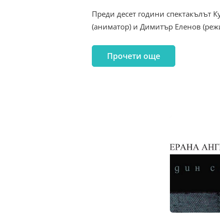
Преди десет години спектакълът Ку
(аниматор) и Димитър Еленов (реж
Прочети още