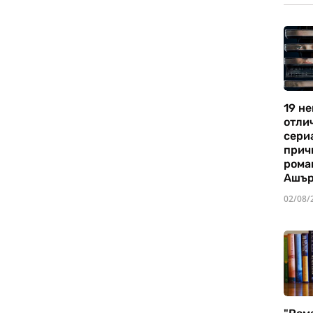
19 не
отли
сериа
прич
рома
Ашъ
02/08/