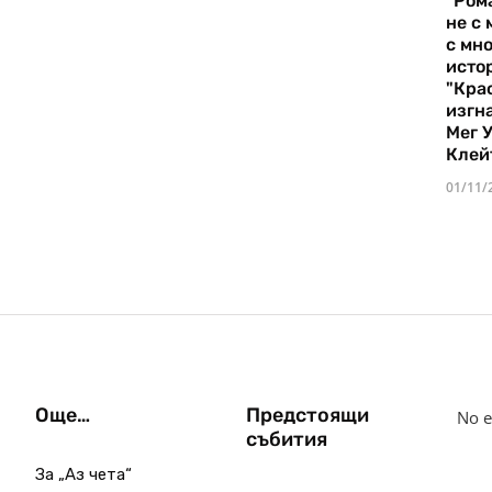
"Ром
не с 
с мно
истор
"Кра
изгн
Мег 
Клей
01/11/
Още…
Предстоящи
No e
събития
За „Аз чета“