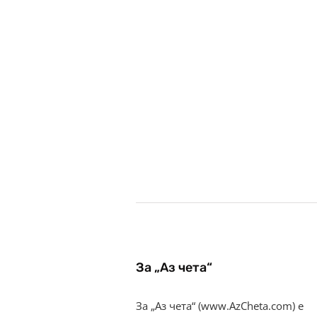
За „Аз чета“
За „Аз чета“ (www.AzCheta.com) е