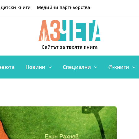
Детски книги
Медийни партньорства
Сайтът за твоята книга
евюта
Новини
Специални
@-книги