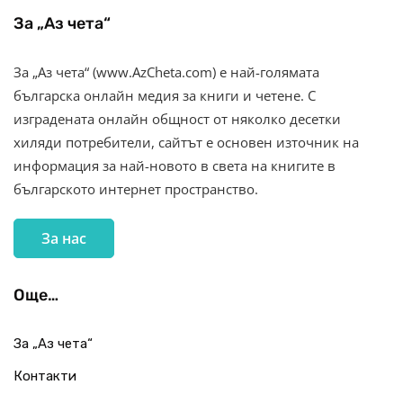
За „Аз чета“
За „Аз чета“ (www.AzCheta.com) е най-голямата
българска онлайн медия за книги и четене. С
изградената онлайн общност от няколко десетки
хиляди потребители, сайтът е основен източник на
информация за най-новото в света на книгите в
българското интернет пространство.
За нас
Още…
За „Аз чета“
Контакти