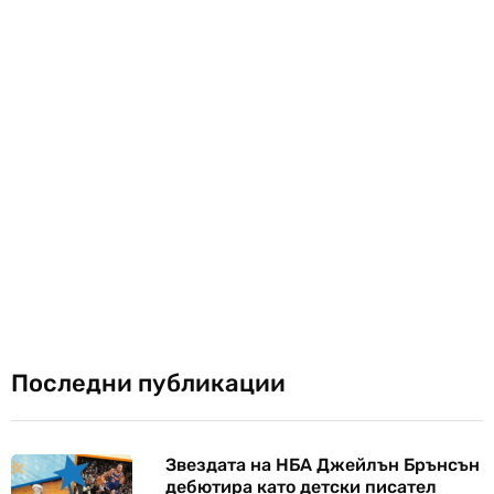
Последни публикации
Звездата на НБА Джейлън Брънсън
дебютира като детски писател