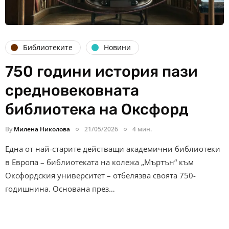
Библиотеките
Новини
750 години история пази
средновековната
библиотека на Оксфорд
By
Милена Николова
21/05/2026
4 мин.
Една от най-старите действащи академични библиотеки
в Европа – библиотеката на колежа „Мъртън“ към
Оксфордския университет – отбелязва своята 750-
годишнина. Основана през…