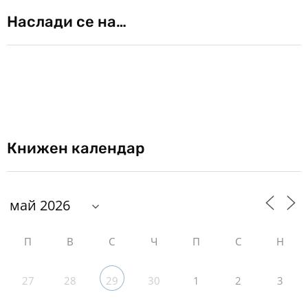
Наслади се на…
Книжен календар
П
В
С
Ч
П
С
Н
27
28
30
1
2
3
29