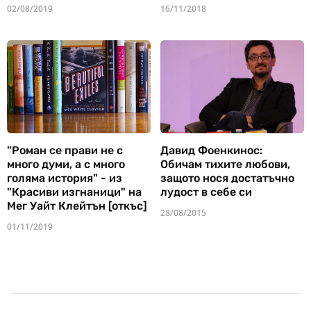
02/08/2019
16/11/2018
"Роман се прави не с
Давид Фоенкинос:
много думи, а с много
Обичам тихите любови,
голяма история" - из
защото нося достатъчно
"Красиви изгнаници" на
лудост в себе си
Мег Уайт Клейтън [откъс]
28/08/2015
01/11/2019