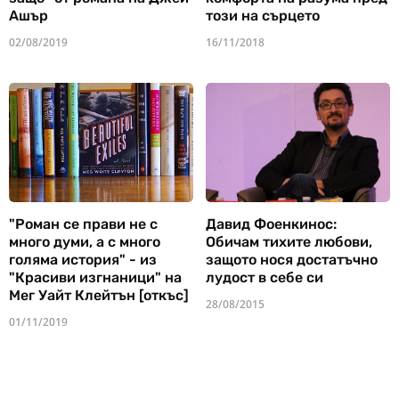
Ашър
този на сърцето
02/08/2019
16/11/2018
"Роман се прави не с
Давид Фоенкинос:
много думи, а с много
Обичам тихите любови,
голяма история" - из
защото нося достатъчно
"Красиви изгнаници" на
лудост в себе си
Мег Уайт Клейтън [откъс]
28/08/2015
01/11/2019