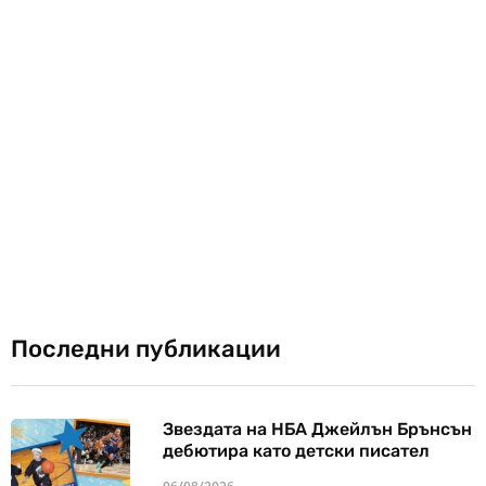
Последни публикации
Звездата на НБА Джейлън Брънсън
дебютира като детски писател