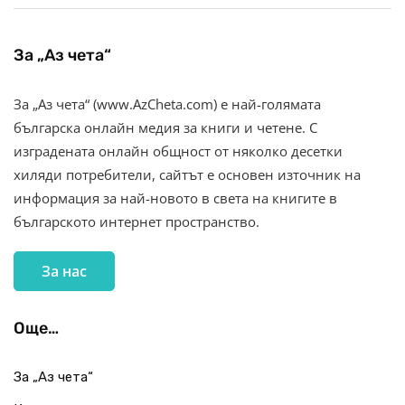
За „Аз чета“
За „Аз чета“ (www.AzCheta.com) е най-голямата
българска онлайн медия за книги и четене. С
изградената онлайн общност от няколко десетки
хиляди потребители, сайтът е основен източник на
информация за най-новото в света на книгите в
българското интернет пространство.
За нас
Още…
За „Аз чета“