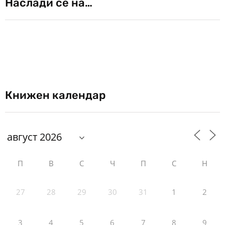
Наслади се на…
Книжен календар
П
В
С
Ч
П
С
Н
27
28
29
30
31
1
2
3
4
5
6
7
8
9