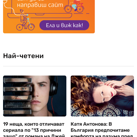
Най-четени
19 неща, които отличават
Катя Антонова: В
сериала по "13 причини
България предпочитаме
защо" от романа на Джей
комфорта на разума пред