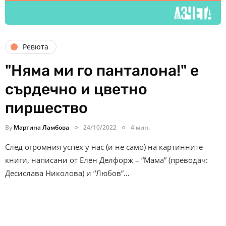
Ревюта
"Няма ми го панталона!" е
сърдечно и цветно
пиршество
By
Мартина Ламбова
24/10/2022
4 мин.
След огромния успех у нас (и не само) на картинните
книги, написани от Елен Делфорж – “Мама” (преводач:
Десислава Николова) и “Любов”…