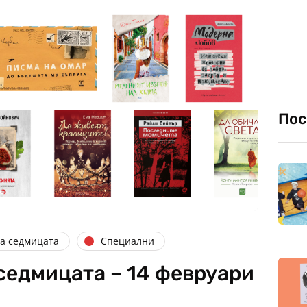
Пос
на седмицата
Специални
седмицата – 14 февруари