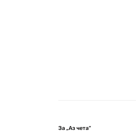
За „Аз чета“