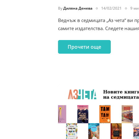
By
Диляна Денева
14/02/2021
9 ми
Веднъж в седмицата „Аз чета“ ви п
самите издателства. Следете наши
Прочети още