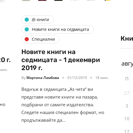
@-книги
Новите книги на седмицата
Кни
Специални
Новите книги на
0 г.
седмицата - 1 декември
2019 г.
 мин.
By
Мартина Ламбова
01/12/2019
18 мин.
П
Веднъж в седмицата „Аз чета“ ви
27
представя новите книги на пазара,
 но
подбрани от самите издателства.
3
Следете нашия специален формат, но
10
продължавайте да…
17