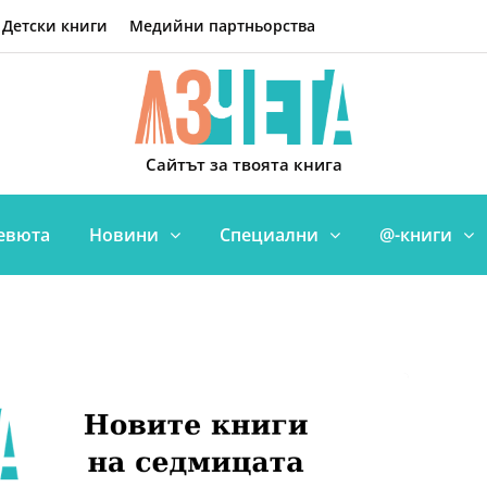
Детски книги
Медийни партньорства
Сайтът за твоята книга
евюта
Новини
Специални
@-книги