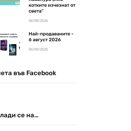
котките изчезнат от
света“
06/08/2026
Най-продаваните -
6 август 2026
06/08/2026
чета във Facebook
лади се на…