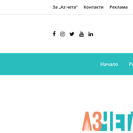
За „Аз чета“
Контакти
Реклама
Начало
Р