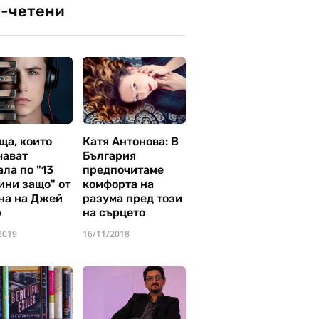
-четени
ща, които
Катя Антонова: В
чават
България
ла по "13
предпочитаме
ини защо" от
комфорта на
на на Джей
разума пред този
р
на сърцето
2019
16/11/2018