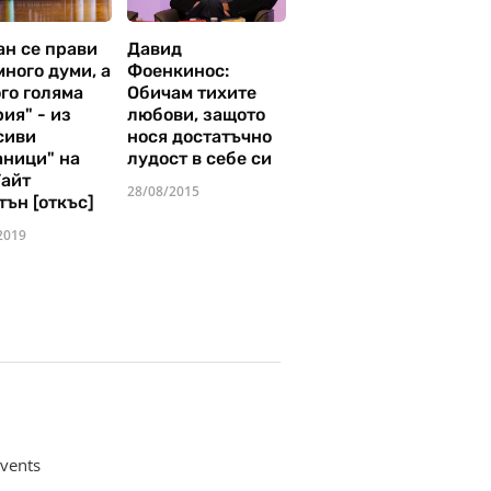
ан се прави
Давид
много думи, а
Фоенкинос:
го голяма
Обичам тихите
ия" - из
любови, защото
сиви
нося достатъчно
аници" на
лудост в себе си
Уайт
28/08/2015
тън [откъс]
2019
vents