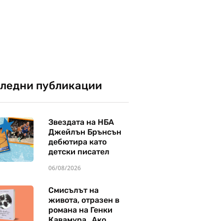
ледни публикации
Звездата на НБА
Джейлън Брънсън
дебютира като
детски писател
06/08/2026
Смисълът на
живота, отразен в
романа на Генки
Кавамура „Ако