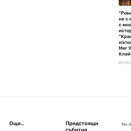
"Ром
не с 
с мно
истор
"Кра
изгн
Мег 
Клей
01/11/
Още…
Предстоящи
No e
събития