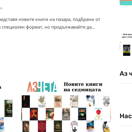
н.
редставя новите книги на пазара, подбрани от
я специален формат, но продължавайте да…
Аз 
Нас