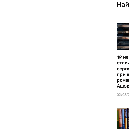
Най
19 не
отли
сериа
прич
рома
Ашъ
02/08/