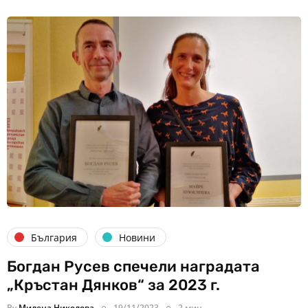
България
Новини
Богдан Русев спечели наградата
„Кръстан Дянков“ за 2023 г.
By
Милена Николова
19/11/2023
2 мин.