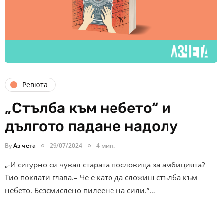
Ревюта
„Стълба към небето“ и
дългото падане надолу
By
Аз чета
29/07/2024
4 мин.
„-И сигурно си чувал старата пословица за амбицията?
Тио поклати глава.– Че е като да сложиш стълба към
небето. Безсмислено пилеене на сили.”…