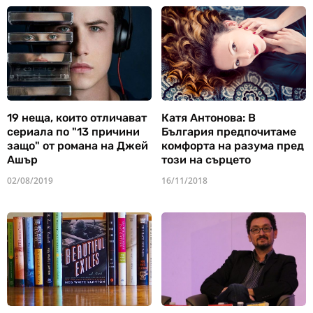
19 неща, които отличават
Катя Антонова: В
сериала по "13 причини
България предпочитаме
защо" от романа на Джей
комфорта на разума пред
Ашър
този на сърцето
02/08/2019
16/11/2018