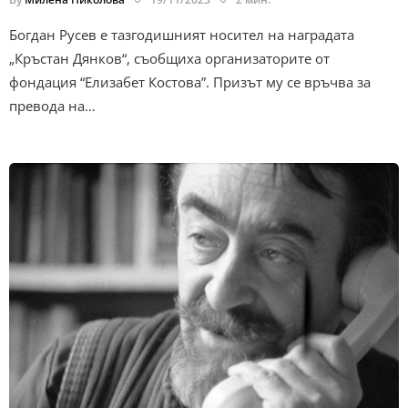
Богдан Русев е тазгодишният носител на наградата
„Кръстан Дянков“, съобщиха организаторите от
фондация “Елизабет Костова”. Призът му се връчва за
превода на…