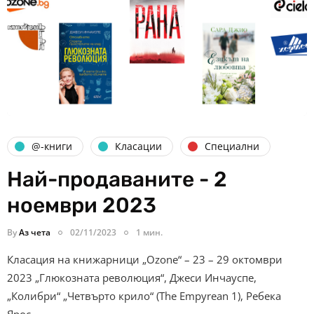
@-книги
Класации
Специални
Най-продаваните - 2
ноември 2023
By
Аз чета
02/11/2023
1 мин.
Класация на книжарници „Ozone“ – 23 – 29 октомври
2023 „Глюкозната революция“, Джеси Инчауспе,
„Колибри“ „Четвърто крило“ (The Empyrean 1), Ребека
Ярос,…