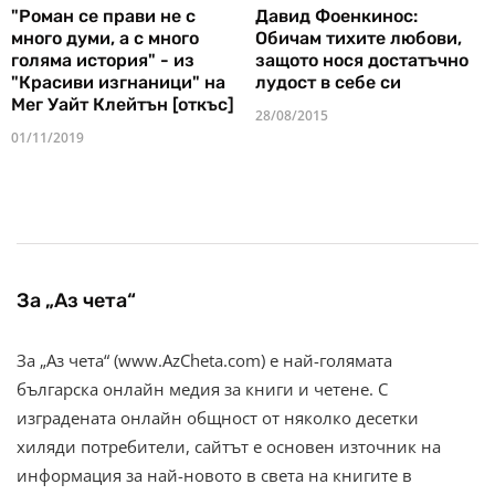
"Роман се прави не с
Давид Фоенкинос:
много думи, а с много
Обичам тихите любови,
голяма история" - из
защото нося достатъчно
"Красиви изгнаници" на
лудост в себе си
Мег Уайт Клейтън [откъс]
28/08/2015
01/11/2019
За „Аз чета“
За „Аз чета“ (www.AzCheta.com) е най-голямата
българска онлайн медия за книги и четене. С
изградената онлайн общност от няколко десетки
хиляди потребители, сайтът е основен източник на
информация за най-новото в света на книгите в