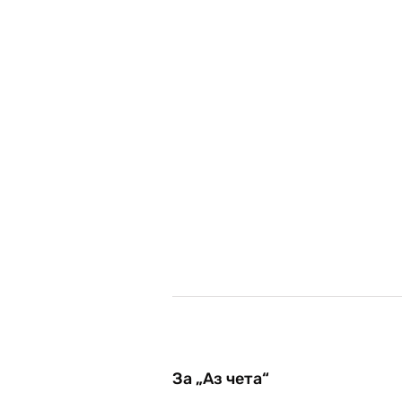
За „Аз чета“