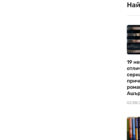
Най
19 не
отли
сериа
прич
рома
Ашъ
02/08/