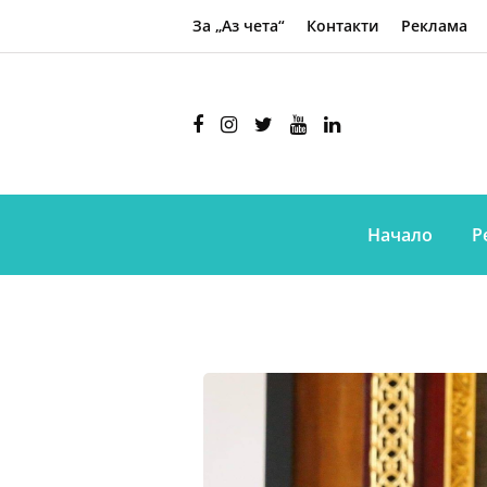
За „Аз чета“
Контакти
Реклама
Начало
Р