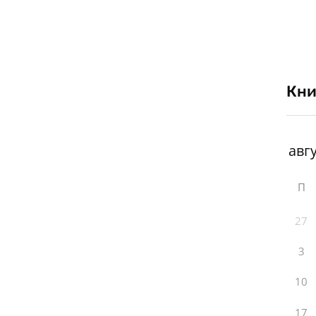
Кни
П
27
3
10
17