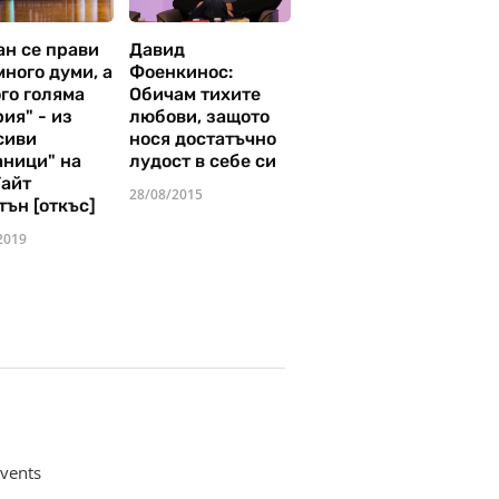
ан се прави
Давид
много думи, а
Фоенкинос:
го голяма
Обичам тихите
ия" - из
любови, защото
сиви
нося достатъчно
аници" на
лудост в себе си
Уайт
28/08/2015
тън [откъс]
2019
vents