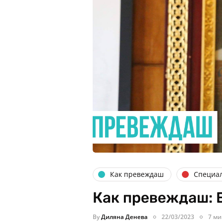
Как превеждаш
Специа
Как превеждаш: 
By
Диляна Денева
22/03/2023
7 ми