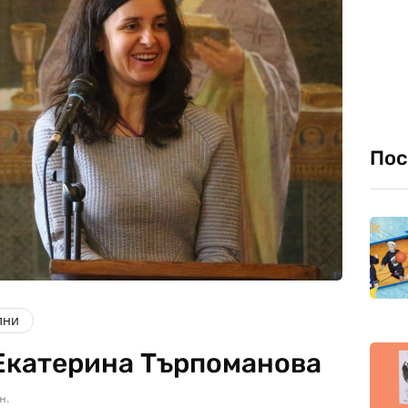
Пос
лни
Екатерина Търпоманова
н.