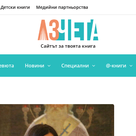
Детски книги
Медийни партньорства
Сайтът за твоята книга
евюта
Новини
Специални
@-книги