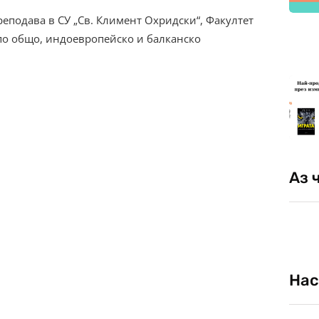
реподава в СУ „Св. Климент Охридски“, Факултет
по общо, индоевропейско и балканско
Аз 
Нас