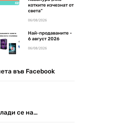
котките изчезнат от
света“
06/08/2026
Най-продаваните -
6 август 2026
06/08/2026
чета във Facebook
лади се на…