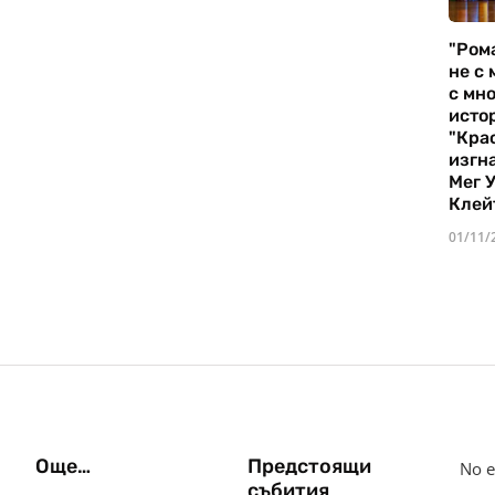
"Ром
не с 
с мно
истор
"Кра
изгн
Мег 
Клей
01/11/
Още…
Предстоящи
No e
събития