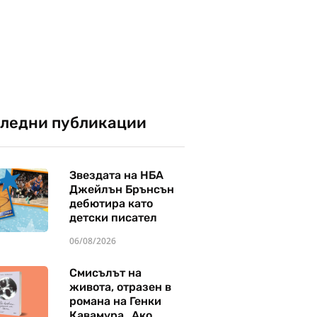
ледни публикации
Звездата на НБА
Джейлън Брънсън
дебютира като
детски писател
06/08/2026
Смисълът на
живота, отразен в
романа на Генки
Кавамура „Ако