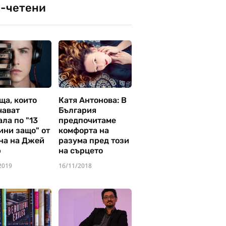
-четени
ща, които
Катя Антонова: В
чават
България
ла по "13
предпочитаме
ини защо" от
комфорта на
на на Джей
разума пред този
р
на сърцето
2019
16/11/2018