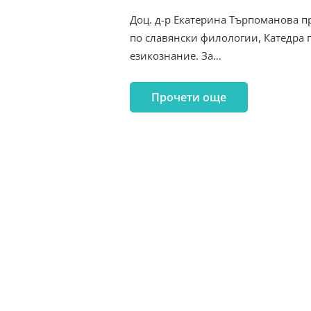
Доц. д-р Екатерина Търпоманова п
по славянски филологии, Катедра 
езикознание. За…
Прочети още