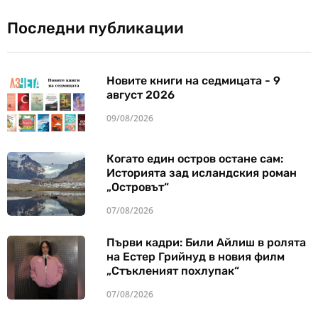
Последни публикации
Новите книги на седмицата - 9
август 2026
09/08/2026
Когато един остров остане сам:
Историята зад исландския роман
„Островът“
07/08/2026
Първи кадри: Били Айлиш в ролята
на Естер Грийнуд в новия филм
„Стъкленият похлупак“
07/08/2026