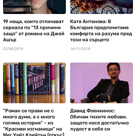
19 неща, които отличават
Катя Антонова: В
сериала по "13 причини
България предпочитаме
защо" от романа на Джей
комфорта на разума пред
Ашър
този на сърцето
02/08/2019
16/11/2018
"Роман се прави не с
Давид Фоенкинос:
много думи, а с много
Обичам тихите любови,
голяма история" - из
защото нося достатъчно
"Красиви изгнаници" на
лудост в себе си
Мег Уайт Клейтън [откъс]