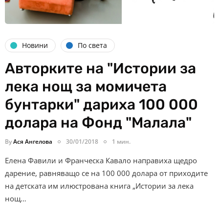
Новини
По света
Авторките на "Истории за
лека нощ за момичета
бунтарки" дариха 100 000
долара на Фонд "Малала"
By
Ася Ангелова
30/01/2018
1 мин.
Елена Фавили и Франческа Кавало направиха щедро
дарение, равняващо се на 100 000 долара от приходите
на детската им илюстрована книга „Истории за лека
нощ…