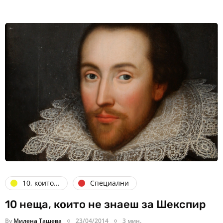
10, които...
Специални
10 неща, които не знаеш за Шекспир
By
Милена Ташева
23/04/2014
3 мин.