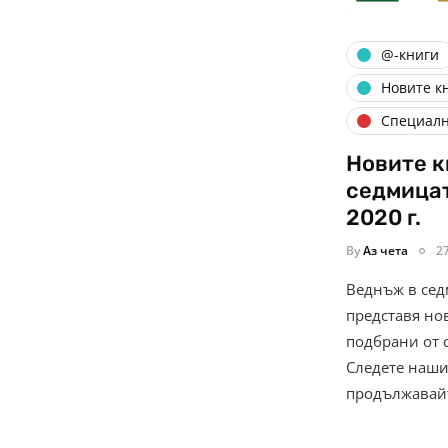
@-книги
Новите к
Специал
Новите к
седмицат
2020 г.
By
Аз чета
2
Веднъж в седм
представя нов
подбрани от 
Следете наши
продължавай