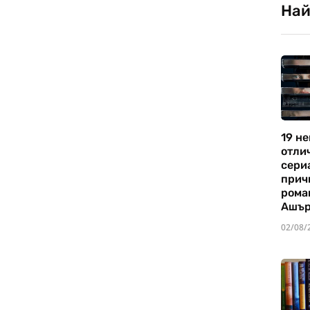
Най
19 не
отли
сериа
прич
рома
Ашъ
02/08/