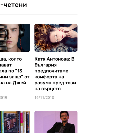
-четени
ща, които
Катя Антонова: В
чават
България
ла по "13
предпочитаме
ини защо" от
комфорта на
на на Джей
разума пред този
р
на сърцето
2019
16/11/2018