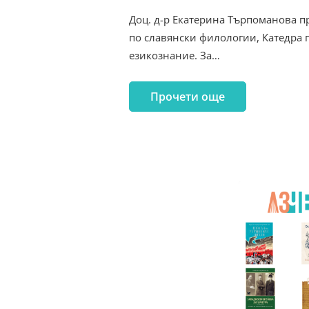
Доц. д-р Екатерина Търпоманова п
по славянски филологии, Катедра 
езикознание. За…
Прочети още