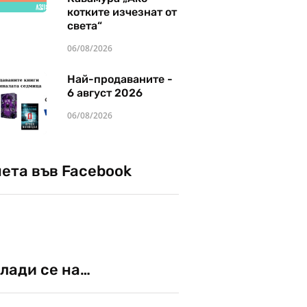
котките изчезнат от
света“
06/08/2026
Най-продаваните -
6 август 2026
06/08/2026
чета във Facebook
лади се на…