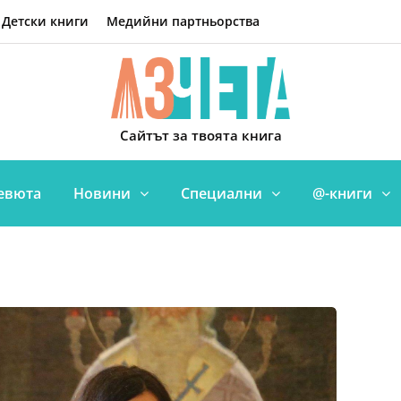
Детски книги
Медийни партньорства
Сайтът за твоята книга
евюта
Новини
Специални
@-книги