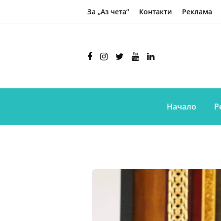
За „Аз чета“
Контакти
Реклама
Начало
Р