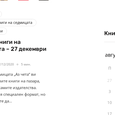
ниги на седмицата
ни
Кни
ниги на
а – 27 декември
7/12/2020
5 мин.
П
ицата „Аз чета“ ви
27
ите книги на пазара,
самите издателства.
3
я специален формат, но
те да…
10
17