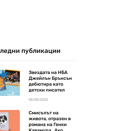
ледни публикации
Звездата на НБА
Джейлън Брънсън
дебютира като
детски писател
06/08/2026
Смисълът на
живота, отразен в
романа на Генки
Кавамура „Ако