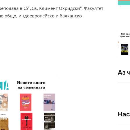
реподава в СУ „Св. Климент Охридски“, Факултет
по общо, индоевропейско и балканско
Аз 
Нас