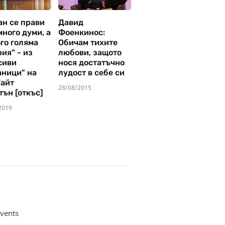
ан се прави
Давид
много думи, а
Фоенкинос:
го голяма
Обичам тихите
ия" - из
любови, защото
сиви
нося достатъчно
аници" на
лудост в себе си
Уайт
28/08/2015
тън [откъс]
2019
vents