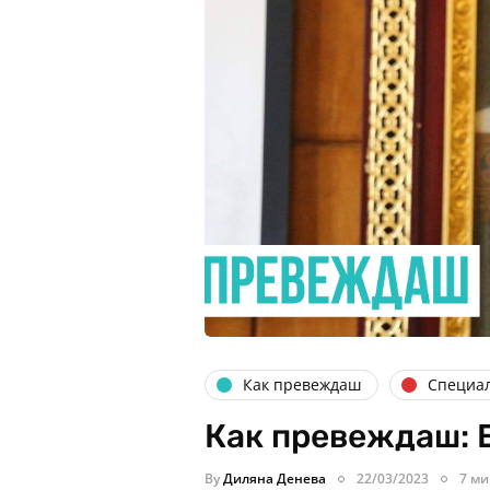
Как превеждаш
Специа
Как превеждаш: 
By
Диляна Денева
22/03/2023
7 ми