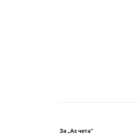
За „Аз чета“