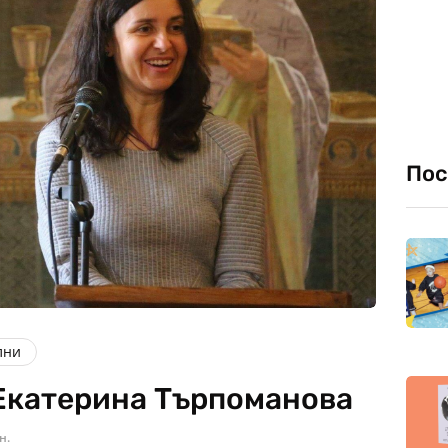
Пос
лни
Екатерина Търпоманова
н.