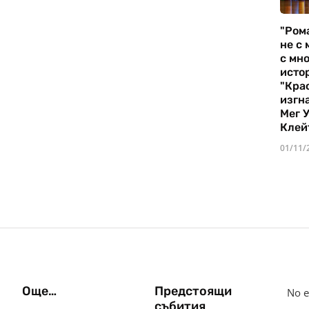
"Ром
не с 
с мно
истор
"Кра
изгн
Мег 
Клей
01/11/
Още…
Предстоящи
No e
събития