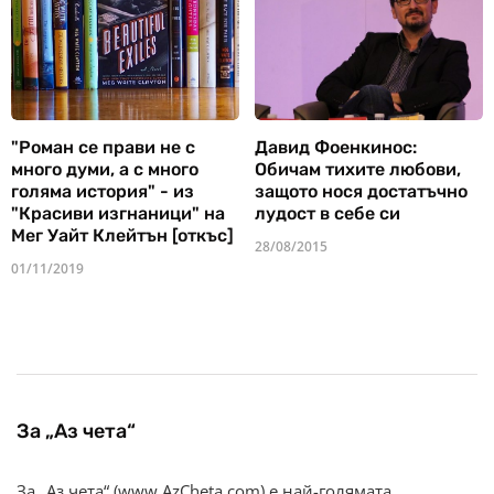
"Роман се прави не с
Давид Фоенкинос:
много думи, а с много
Обичам тихите любови,
голяма история" - из
защото нося достатъчно
"Красиви изгнаници" на
лудост в себе си
Мег Уайт Клейтън [откъс]
28/08/2015
01/11/2019
За „Аз чета“
За „Аз чета“ (www.AzCheta.com) е най-голямата