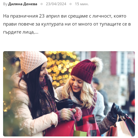
By
Диляна Денева
23/04/2024
15 мин.
На празничния 23 април ви срещаме с личност, която
прави повече за културата ни от много от тупащите се в
гърдите лица,…