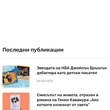
Последни публикации
Звездата на НБА Джейлън Брънсън
дебютира като детски писател
06/08/2026
Смисълът на живота, отразен в
романа на Генки Кавамура „Ако
котките изчезнат от света“