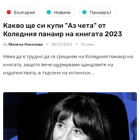
България
Новини
Панаирът
Какво ще си купи "Аз чета" от
Коледния панаир на книгата 2023
By
Милена Николова
06/12/2023
22 мин.
Няма да е трудно да се срещнем на Коледния панаир на
книгата, защото вече щурмуваме щандовете на
издателствата, в търсене на истински…