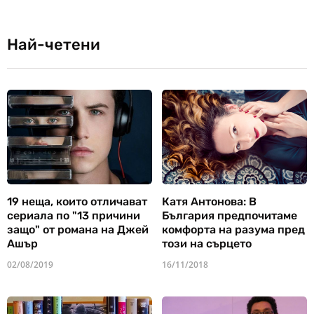
Най-четени
19 неща, които отличават
Катя Антонова: В
сериала по "13 причини
България предпочитаме
защо" от романа на Джей
комфорта на разума пред
Ашър
този на сърцето
02/08/2019
16/11/2018