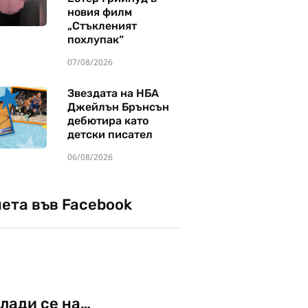
новия филм
„Стъкленият
похлупак“
07/08/2026
Звездата на НБА
Джейлън Брънсън
дебютира като
детски писател
06/08/2026
чета във Facebook
лади се на…