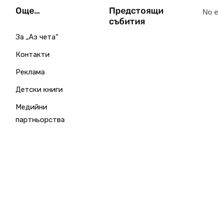
Още…
Предстоящи
No e
събития
За „Аз чета“
Контакти
Реклама
Детски книги
Медийни
партньорства