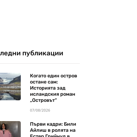
ледни публикации
Когато един остров
остане сам:
Историята зад
исландския роман
„Островът“
07/08/2026
Първи кадри: Били
Айлиш в ролята на
Естер Грийнуд в