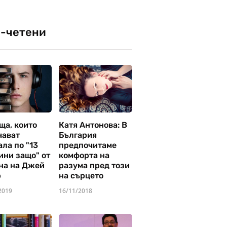
-четени
ща, които
Катя Антонова: В
чават
България
ла по "13
предпочитаме
ини защо" от
комфорта на
на на Джей
разума пред този
р
на сърцето
2019
16/11/2018