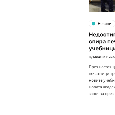
Новини
Недостиг
спира пе
учебници
By
Милена Нико
През настоящ
печатници тр
новите учебн
новата акаде
започва през