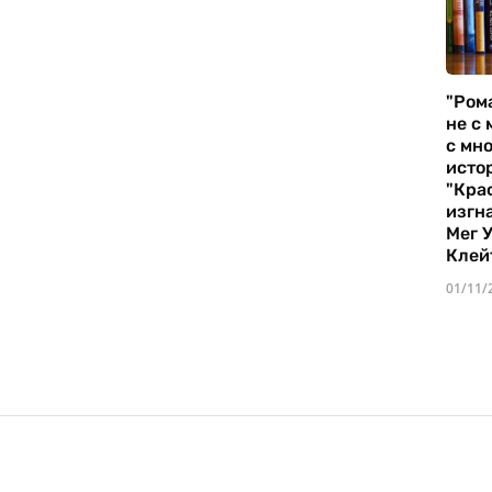
"Ром
не с 
с мно
истор
"Кра
изгн
Мег 
Клей
01/11/