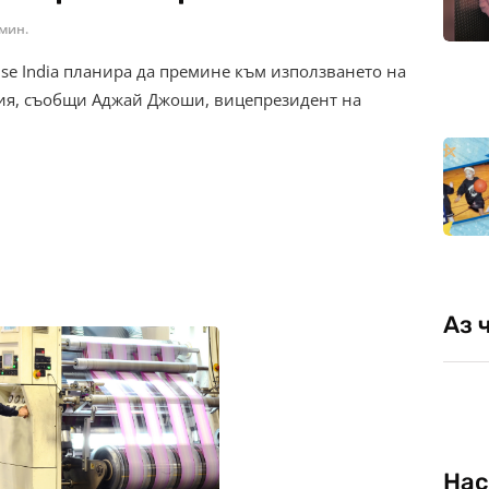
 мин.
se India планира да премине към използването на
ия, съобщи Аджай Джоши, вицепрезидент на
Аз 
Нас