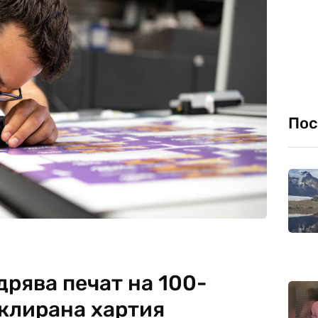
Пос
рява печат на 100-
клирана хартия