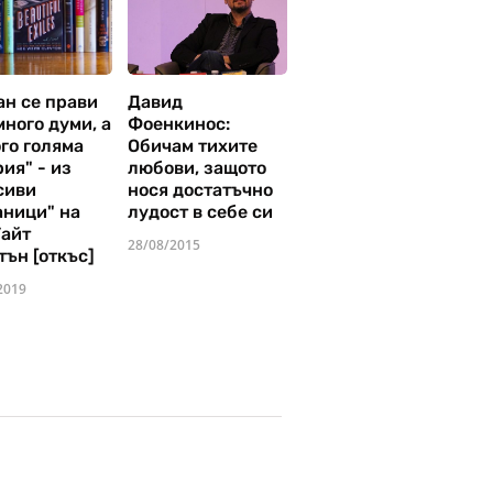
ан се прави
Давид
много думи, а
Фоенкинос:
го голяма
Обичам тихите
ия" - из
любови, защото
сиви
нося достатъчно
аници" на
лудост в себе си
Уайт
28/08/2015
тън [откъс]
2019