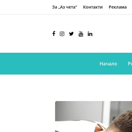
За „Аз чета“
Контакти
Реклама
Начало
Р