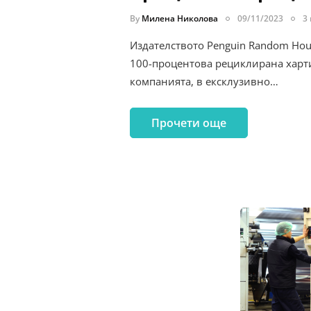
By
Милена Николова
09/11/2023
3
Издателството Penguin Random Hou
100-процентова рециклирана харт
компанията, в ексклузивно…
Прочети още