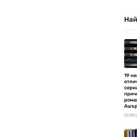
Най
19 не
отли
сериа
прич
рома
Ашъ
02/08/