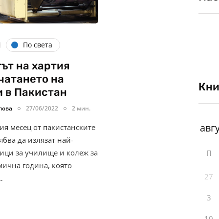
По света
ът на хартия
чатането на
Кни
 в Пакистан
лова
27/06/2022
2 мин.
ия месец от пакистанските
ябва да излязат най-
ици за училище и колеж за
П
мична година, която
27
…
3
10