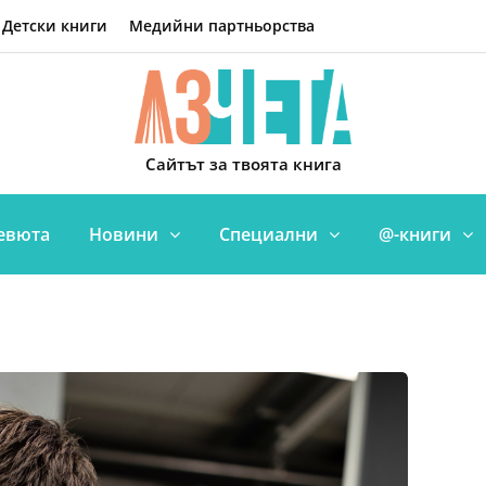
Детски книги
Медийни партньорства
Сайтът за твоята книга
евюта
Новини
Специални
@-книги