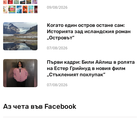
09/08/2026
Когато един остров остане сам:
Историята зад исландския роман
„Островът“
07/08/2026
Първи кадри: Били Айлиш в ролята
на Естер Грийнуд в новия филм
„Стъкленият похлупак“
07/08/2026
Аз чета във Facebook