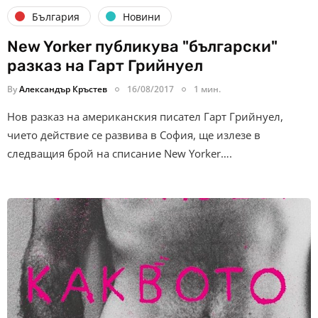
България
Новини
New Yorker публикува "български"
разказ на Гарт Грийнуел
By
Александър Кръстев
16/08/2017
1 мин.
Нов разказ на американския писател Гарт Грийнуел,
чието действие се развива в София, ще излезе в
следващия брой на списание New Yorker….