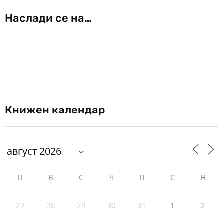
Наслади се на…
Книжен календар
П
В
С
Ч
П
С
Н
27
28
29
30
31
1
2