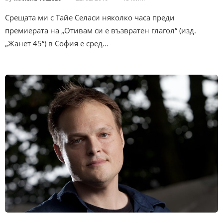
Срещата ми с Тайе Селаси няколко часа преди
премиерата на „Отивам си е възвратен глагол“ (изд.
„Жанет 45“) в София е сред…