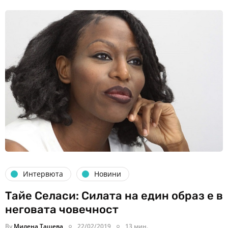
Интервюта
Новини
Тайе Селаси: Силата на един образ е в
неговата човечност
By
Милена Ташева
22/02/2019
13 мин.