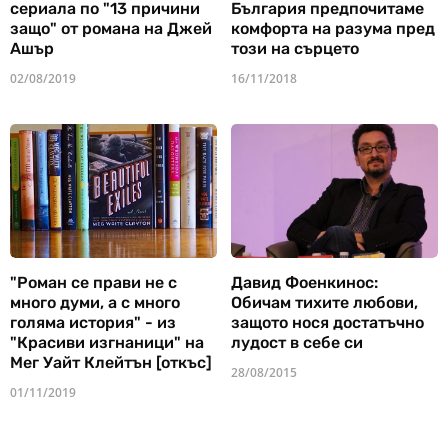
сериала по "13 причини
България предпочитаме
защо" от романа на Джей
комфорта на разума пред
Ашър
този на сърцето
02/08/2019
16/11/2018
"Роман се прави не с
Давид Фоенкинос:
много думи, а с много
Обичам тихите любови,
голяма история" - из
защото нося достатъчно
"Красиви изгнаници" на
лудост в себе си
Мег Уайт Клейтън [откъс]
28/08/2015
01/11/2019