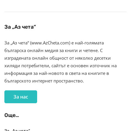
За „Аз чета“
За „Аз чета“ (www.AzCheta.com) е най-голямата
българска онлайн медия за книги и четене. С
изградената онлайн общност от няколко десетки
хиляди потребители, сайтът е основен източник на
информация за най-новото в света на книгите в
българското интернет пространство.
За нас
Още…