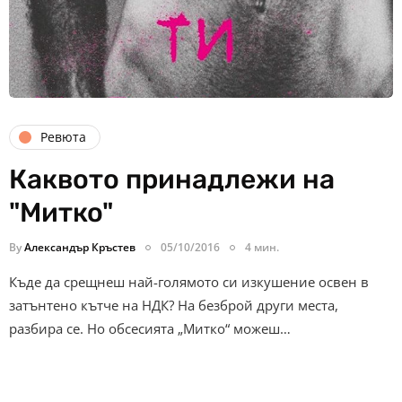
Ревюта
Каквото принадлежи на
"Митко"
By
Александър Кръстев
05/10/2016
4 мин.
Къде да срещнеш най-голямото си изкушение освен в
затънтено кътче на НДК? На безброй други места,
разбира се. Но обсесията „Митко“ можеш…