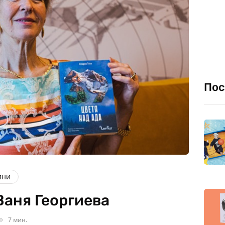
Пос
лни
Ваня Георгиева
7 мин.