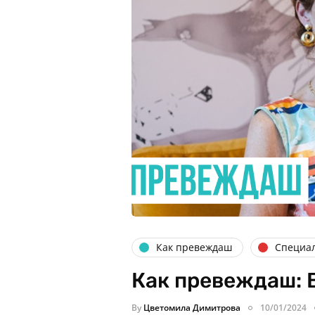
Как превеждаш
Специа
Как превеждаш: 
By
Цветомила Димитрова
10/01/2024