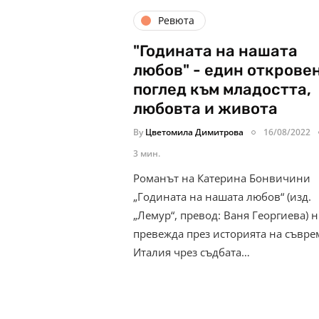
Ревюта
"Годината на нашата
любов" - един открове
поглед към младостта,
любовта и живота
By
Цветомила Димитрова
16/08/2022
3 мин.
Романът на Катерина Бонвичини
„Годината на нашата любов“ (изд.
„Лемур“, превод: Ваня Георгиева) 
превежда през историята на съвр
Италия чрез съдбата…