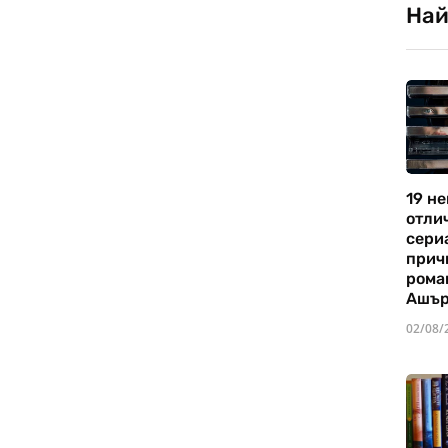
Най
19 не
отли
сериа
прич
рома
Ашъ
02/08/