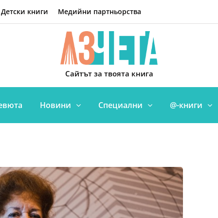
Детски книги
Медийни партньорства
Сайтът за твоята книга
евюта
Новини
Специални
@-книги