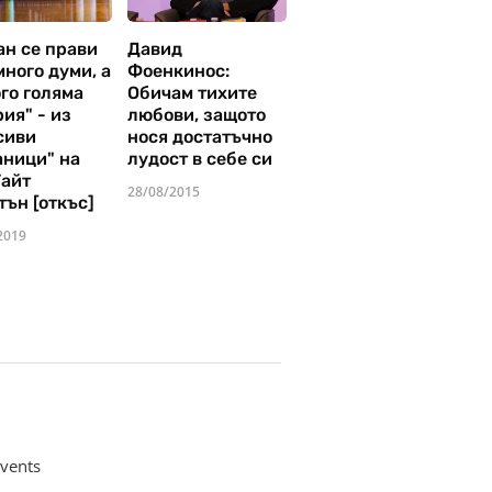
ан се прави
Давид
много думи, а
Фоенкинос:
го голяма
Обичам тихите
ия" - из
любови, защото
сиви
нося достатъчно
аници" на
лудост в себе си
Уайт
28/08/2015
тън [откъс]
2019
vents