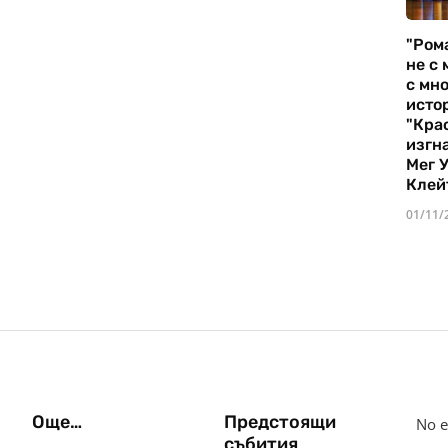
"Ром
не с 
с мно
истор
"Кра
изгн
Мег 
Клей
01/11/
Още…
Предстоящи
No e
събития