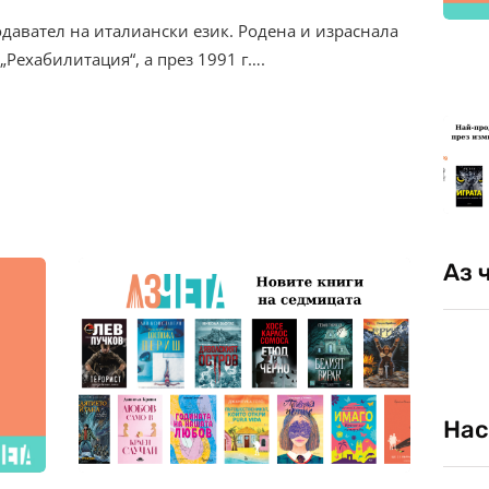
одавател на италиански език. Родена и израснала
„Рехабилитация“, а през 1991 г….
Аз 
Нас