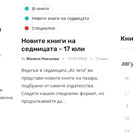
@-книги
Новите книги на седмицата
н
Специални
Кни
Новите книги на
седмицата - 17 юли
By
Милена Николова
17/07/2022
13 мин.
Веднъж в седмицата „Аз чета“ ви
представя новите книги на пазара,
П
подбрани от самите издателства.
ни
27
Следете нашия специален формат, но
еменна
продължавайте да…
3
10
17