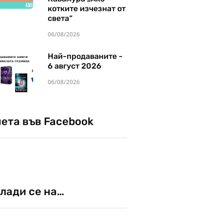
котките изчезнат от
света“
06/08/2026
Най-продаваните -
6 август 2026
06/08/2026
чета във Facebook
лади се на…