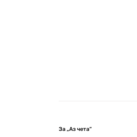
За „Аз чета“