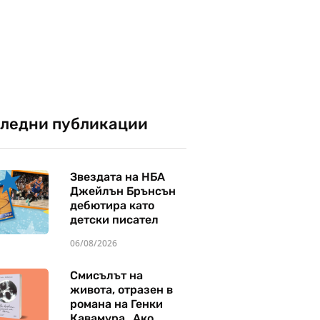
ледни публикации
Звездата на НБА
Джейлън Брънсън
дебютира като
детски писател
06/08/2026
Смисълът на
живота, отразен в
романа на Генки
Кавамура „Ако