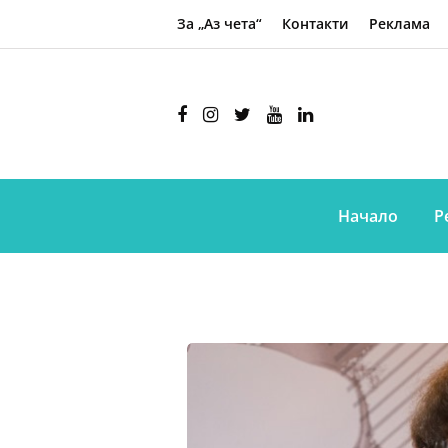
За „Аз чета“
Контакти
Реклама
Начало
Р