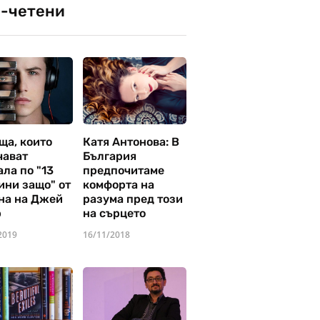
-четени
ща, които
Катя Антонова: В
чават
България
ла по "13
предпочитаме
ини защо" от
комфорта на
на на Джей
разума пред този
р
на сърцето
2019
16/11/2018