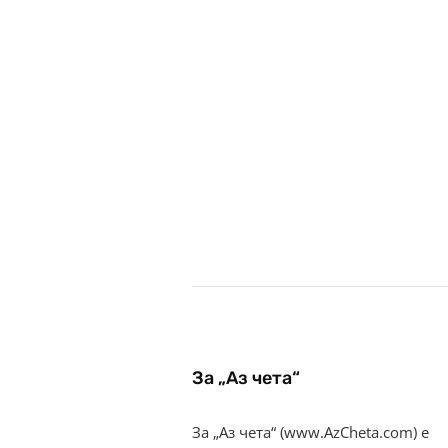
За „Аз чета“
За „Аз чета“ (www.AzCheta.com) е