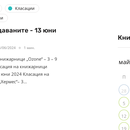
Класации
ни
аваните - 13 юни
Кни
3/06/2024
1 мин.
книжарници „Ozone“ – 3 – 9
асация на книжарници
9 юни 2024 Класация на
П
Хермес“– 3…
28
5
12
19