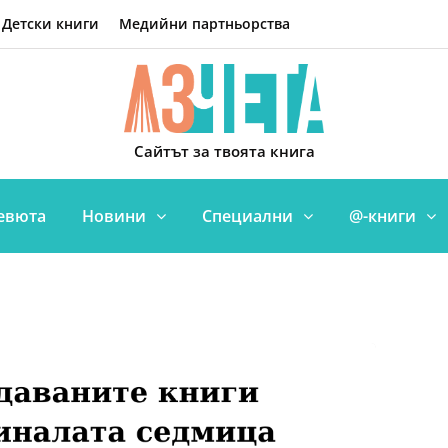
Детски книги
Медийни партньорства
Сайтът за твоята книга
евюта
Новини
Специални
@-книги