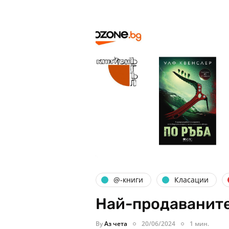
@-книги
Класации
Най-продаваните
By
Аз чета
20/06/2024
1 мин.