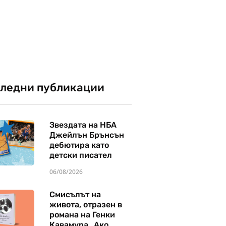
ледни публикации
Звездата на НБА
Джейлън Брънсън
дебютира като
детски писател
06/08/2026
Смисълът на
живота, отразен в
романа на Генки
Кавамура „Ако