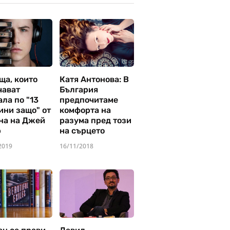
ща, които
Катя Антонова: В
чават
България
ла по "13
предпочитаме
ини защо" от
комфорта на
на на Джей
разума пред този
р
на сърцето
2019
16/11/2018