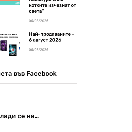
котките изчезнат от
света“
06/08/2026
Най-продаваните -
6 август 2026
06/08/2026
чета във Facebook
лади се на…