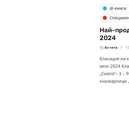
@-книги
Специал
Най-прод
2024
By
Аз чета
1
Класация на 
юни 2024 Кл
„Сиела“– 3 – 
книжарници „