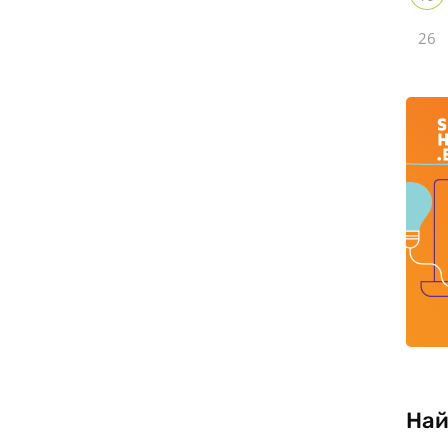
26
Най