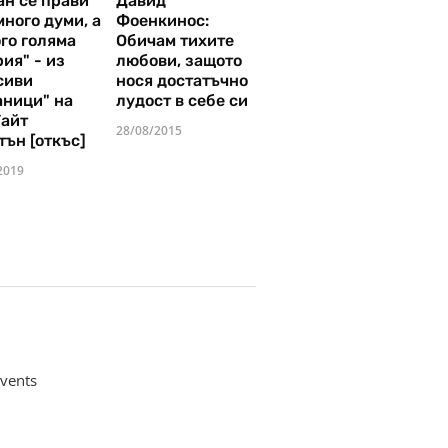
ан се прави
Давид
много думи, а
Фоенкинос:
го голяма
Обичам тихите
ия" - из
любови, защото
сиви
нося достатъчно
аници" на
лудост в себе си
Уайт
28/08/2015
тън [откъс]
2019
vents