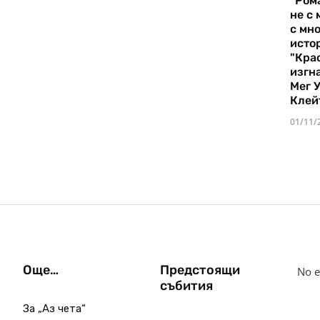
"Ром
не с 
с мно
истор
"Кра
изгн
Мег 
Клей
01/11/
Още…
Предстоящи
No e
събития
За „Аз чета“