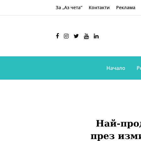
За „Аз чета“
Контакти
Реклама
Начало
Р