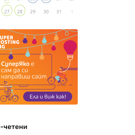
29
30
31
1
27
28
-четени