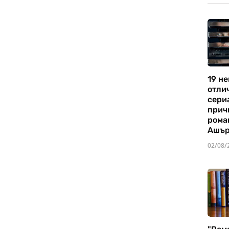
19 не
отли
сериа
прич
рома
Ашъ
02/08/