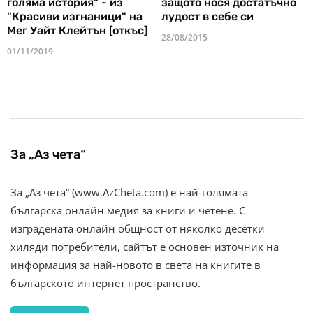
голяма история" - из
защото нося достатъчно
"Красиви изгнаници" на
лудост в себе си
Мег Уайт Клейтън [откъс]
28/08/2015
01/11/2019
За „Аз чета“
За „Аз чета“ (www.AzCheta.com) е най-голямата
българска онлайн медия за книги и четене. С
изградената онлайн общност от няколко десетки
хиляди потребители, сайтът е основен източник на
информация за най-новото в света на книгите в
българското интернет пространство.