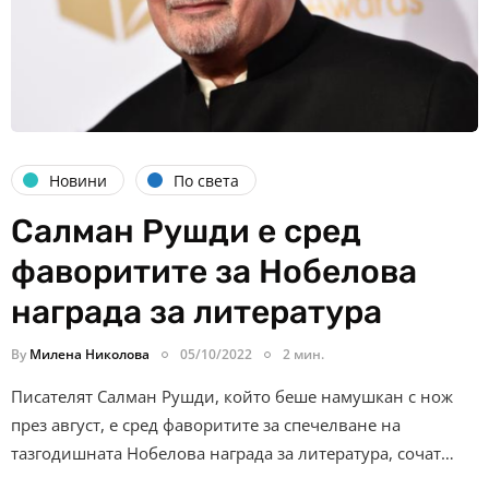
Новини
По света
Салман Рушди е сред
фаворитите за Нобелова
награда за литература
By
Милена Николова
05/10/2022
2 мин.
Писателят Салман Рушди, който беше намушкан с нож
през август, е сред фаворитите за спечелване на
тазгодишната Нобелова награда за литература, сочат…