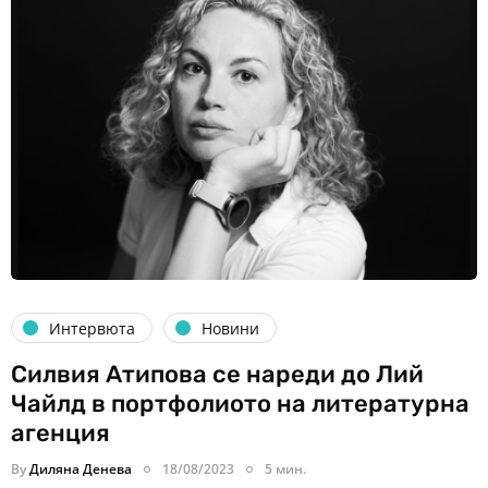
Интервюта
Новини
Силвия Атипова се нареди до Лий
Чайлд в портфолиото на литературна
агенция
By
Диляна Денева
18/08/2023
5 мин.