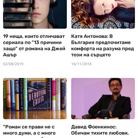
19 неща, които отличават
Катя Антонова: В
сериала по "13 причини
България предпочитаме
защо" от романа на Джей
комфорта на разума пред
Ашър
този на сърцето
02/08/2019
16/11/2018
"Роман се прави не с
Давид Фоенкинос:
много думи, а с много
Обичам тихите любови,