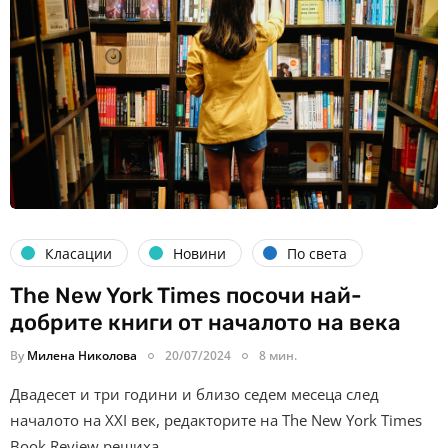
Класации
Новини
По света
The New York Times посочи най-
добрите книги от началото на века
By
Милена Николова
20/07/2024
8 мин.
Двадесет и три години и близо седем месеца след
началото на ХХI век, редакторите на The New York Times
Book Review решиха…