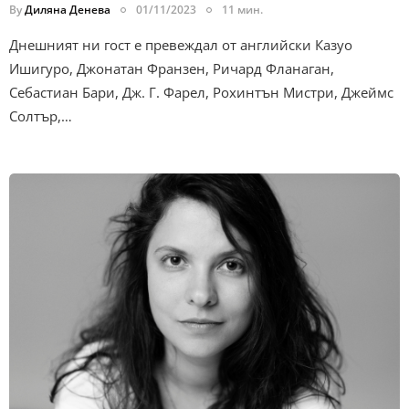
By
Диляна Денева
01/11/2023
11 мин.
Днешният ни гост е превеждал от английски Казуо
Ишигуро, Джонатан Франзен, Ричард Фланаган,
Себастиан Бари, Дж. Г. Фарел, Рохинтън Мистри, Джеймс
Солтър,…