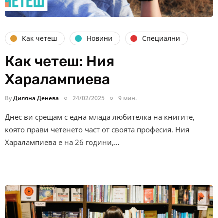
Как четеш
Новини
Специални
Как четеш: Ния
Харалампиева
By
Диляна Денева
24/02/2025
9 мин.
Днес ви срещам с една млада любителка на книгите,
която прави четенето част от своята професия. Ния
Харалампиева е на 26 години,…