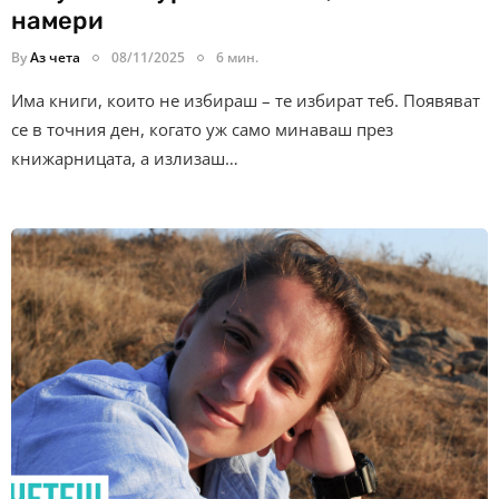
намери
By
Аз чета
08/11/2025
6 мин.
Има книги, които не избираш – те избират теб. Появяват
се в точния ден, когато уж само минаваш през
книжарницата, а излизаш…