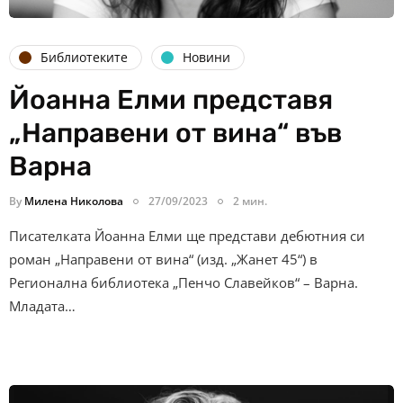
Библиотеките
Новини
Йоанна Елми представя
„Направени от вина“ във
Варна
By
Милена Николова
27/09/2023
2 мин.
Писателката Йоанна Елми ще представи дебютния си
роман „Направени от вина“ (изд. „Жанет 45“) в
Регионална библиотека „Пенчо Славейков“ – Варна.
Младата…