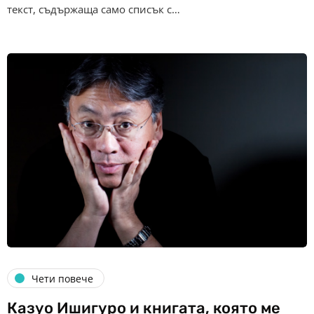
текст, съдържаща само списък с…
Чети повече
Казуо Ишигуро и книгата, която ме