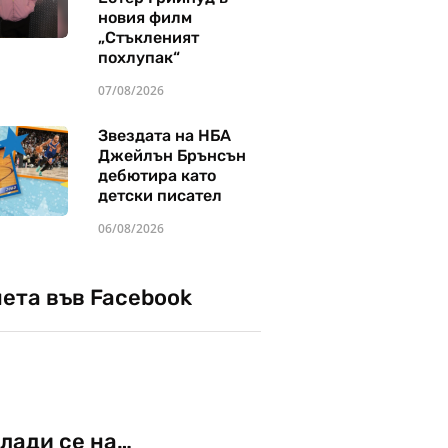
новия филм
„Стъкленият
похлупак“
07/08/2026
Звездата на НБА
Джейлън Брънсън
дебютира като
детски писател
06/08/2026
чета във Facebook
лади се на…