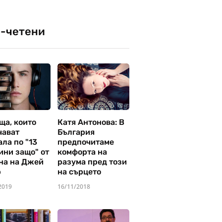
-четени
ща, които
Катя Антонова: В
чават
България
ла по "13
предпочитаме
ини защо" от
комфорта на
на на Джей
разума пред този
р
на сърцето
2019
16/11/2018