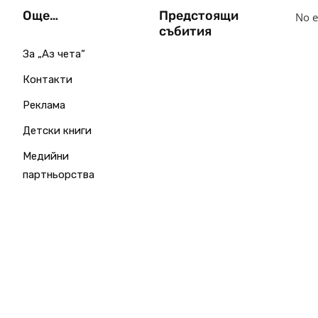
Още…
Предстоящи
No e
събития
За „Аз чета“
Контакти
Реклама
Детски книги
Медийни
партньорства