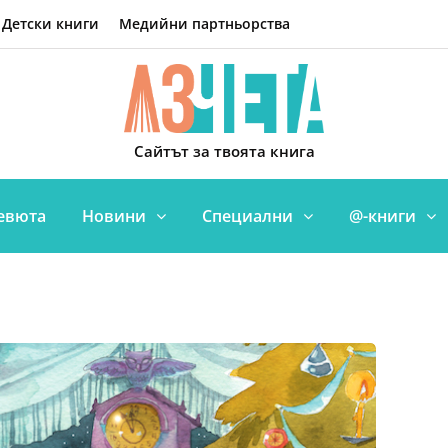
Детски книги
Медийни партньорства
Сайтът за твоята книга
евюта
Новини
Специални
@-книги