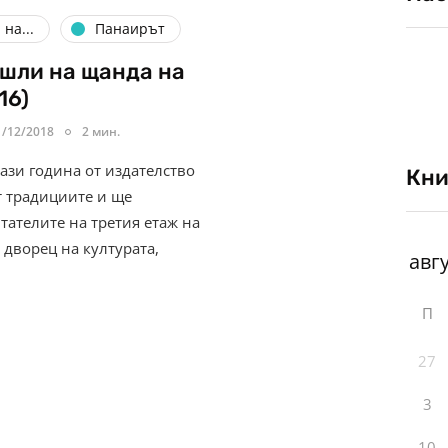
на...
Панаирът
шли на щанда на
16)
1/12/2018
2 мин.
 тази година от издателство
Кни
т традициите и ще
тателите на третия етаж на
дворец на културата,
П
27
3
10