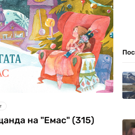
Пос
т
анда на "Емас" (315)