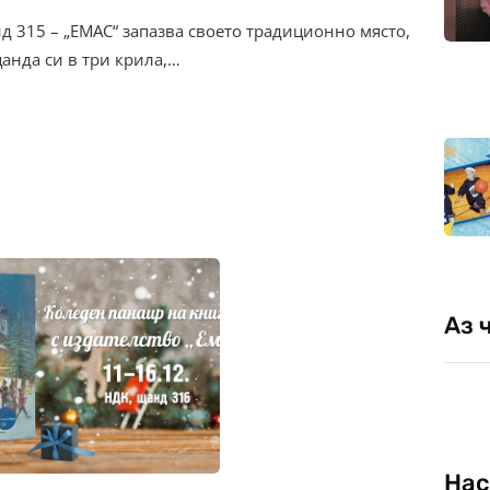
анд 315 – „ЕМАС“ запазва своето традиционно място,
анда си в три крила,…
Аз 
Нас