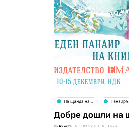
На щанда на...
Панаиръ
Добре дошли на щ
By
Аз чета
10/12/2019
3 мин.