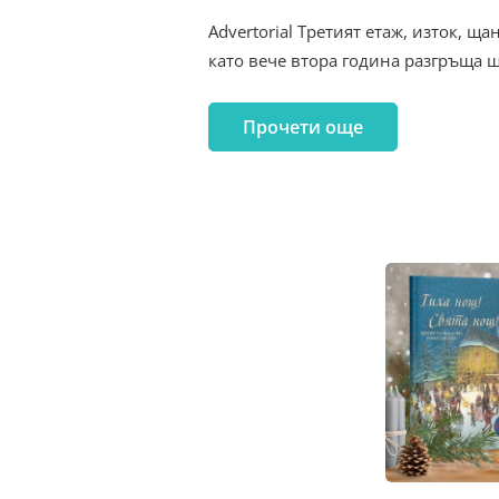
Advertorial Третият етаж, изток, щ
като вече втора година разгръща щ
Прочети още