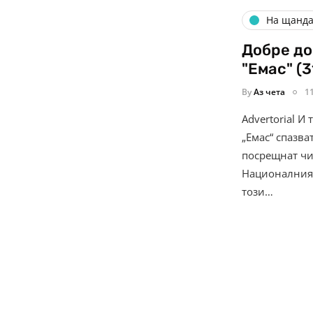
На щанда 
Добре до
"Емас" (3
By
Аз чета
1
Advertorial И
„Емас“ спазва
посрещнат чи
Националния 
този…