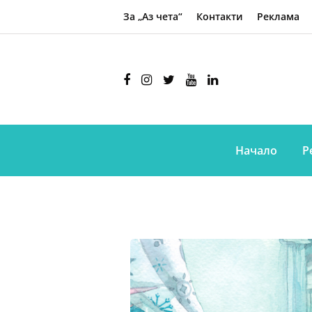
За „Аз чета“
Контакти
Реклама
Начало
Р