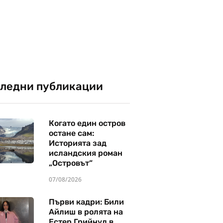
ледни публикации
Когато един остров
остане сам:
Историята зад
исландския роман
„Островът“
07/08/2026
Първи кадри: Били
Айлиш в ролята на
Естер Грийнуд в