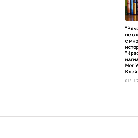
"Ром
не с 
с мно
истор
"Кра
изгн
Мег 
Клей
01/11/