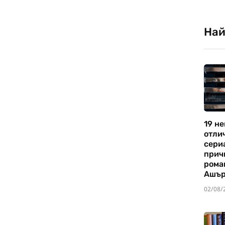
Най
19 не
отли
сериа
прич
рома
Ашъ
02/08/