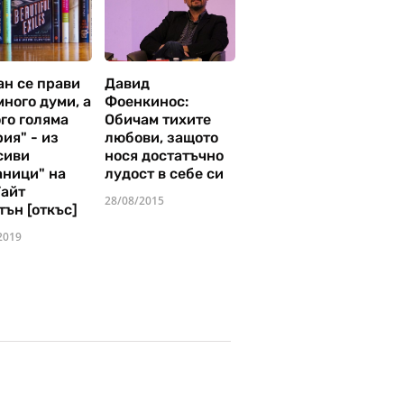
ан се прави
Давид
много думи, а
Фоенкинос:
го голяма
Обичам тихите
ия" - из
любови, защото
сиви
нося достатъчно
аници" на
лудост в себе си
Уайт
28/08/2015
тън [откъс]
2019