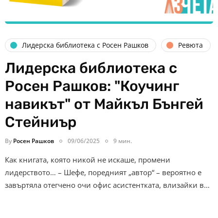
Лидерска библиотека с Росен Рашков
Ревюта
Лидерска библиотека с
Росен Рашков: "Коучинг
навикът" от Майкъл Бънгей
Стейниър
By
Росен Рашков
09/06/2025
9 мин.
Как книгата, която никой не искаше, промени
лидерството… – Шефе, поредният „автор“ – вероятно е
завъртяла отегчено очи офис асистентката, влизайки в…