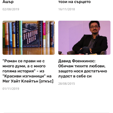
Ашър
този на сърцето
02/08/2019
16/11/2018
"Роман се прави не с
Давид Фоенкинос:
много думи, а с много
Обичам тихите любови,
голяма история" - из
защото нося достатъчно
"Красиви изгнаници" на
лудост в себе си
Мег Уайт Клейтън [откъс]
28/08/2015
01/11/2019