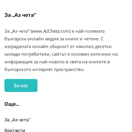
За „Аз чета“
За „Аз чета“ (www.AzCheta.com) е най-голямата
българска онлайн медия за книги и четене. С
изградената онлайн общност от няколко десетки
хиляди потребители, сайтът е основен източник на
информация за най-новото в света на книгите в
българското интернет пространство.
За нас
Още…
За „Аз чета“
Контакти