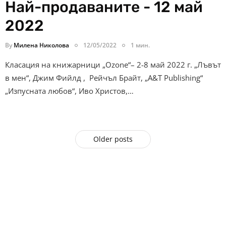
Най-продаваните - 12 май
2022
By
Милена Николова
12/05/2022
1 мин.
Класация на книжарници „Ozone“– 2-8 май 2022 г. „Лъвът
в мен“, Джим Фийлд , Рейчъл Брайт, „A&T Publishing“
„Изпусната любов“, Иво Христов,…
Older posts