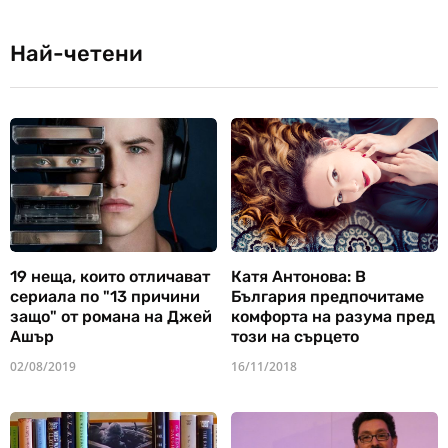
Най-четени
19 неща, които отличават
Катя Антонова: В
сериала по "13 причини
България предпочитаме
защо" от романа на Джей
комфорта на разума пред
Ашър
този на сърцето
02/08/2019
16/11/2018