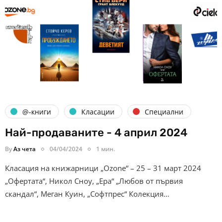
@-книги
Класации
Специални
Най-продаваните - 4 април 2024
By
Аз чета
04/04/2024
1 мин.
Класация на книжарници „Ozone“ – 25 – 31 март 2024
„Офертата“, Никол Сноу, „Ера“ „Любов от първия
скандал“, Меган Куин, „Софтпрес“ Колекция…