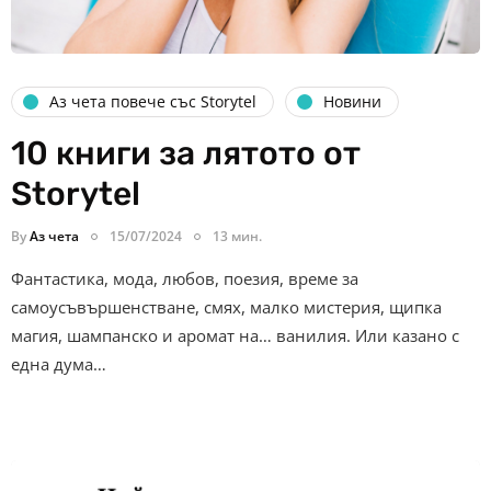
Аз чета повече със Storytel
Новини
10 книги за лятото от
Storytel
By
Аз чета
15/07/2024
13 мин.
Фантастика, мода, любов, поезия, време за
самоусъвършенстване, смях, малко мистерия, щипка
магия, шампанско и аромат на… ванилия. Или казано с
една дума…