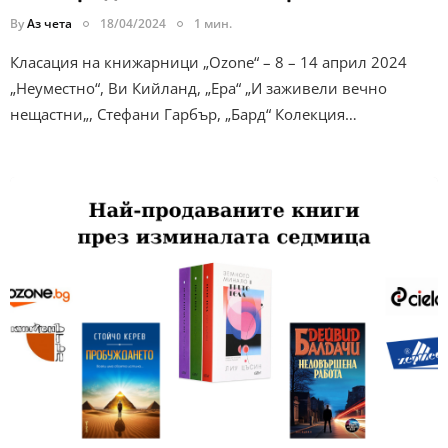
By
Аз чета
18/04/2024
1 мин.
Класация на книжарници „Ozone“ – 8 – 14 април 2024
„Неуместно“, Ви Кийланд, „Ера“ „И заживели вечно
нещастни„, Стефани Гарбър, „Бард“ Колекция…