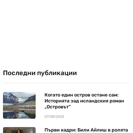
Последни публикации
Когато един остров остане сам:
Историята зад исландския роман
„Островът“
07/08/2026
Първи кадри: Били Айлиш в ролята