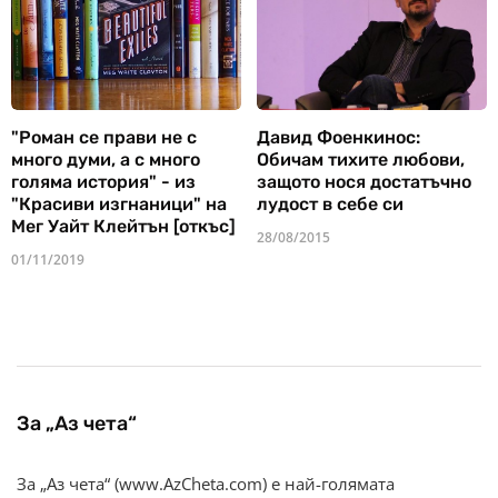
"Роман се прави не с
Давид Фоенкинос:
много думи, а с много
Обичам тихите любови,
голяма история" - из
защото нося достатъчно
"Красиви изгнаници" на
лудост в себе си
Мег Уайт Клейтън [откъс]
28/08/2015
01/11/2019
За „Аз чета“
За „Аз чета“ (www.AzCheta.com) е най-голямата