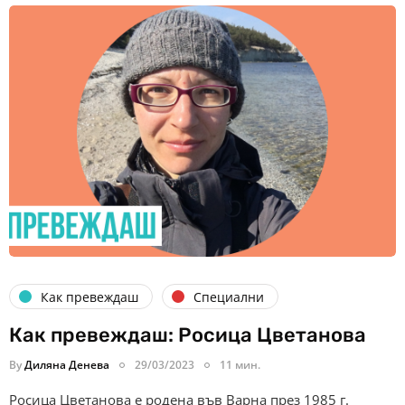
Как превеждаш
Специални
Как превеждаш: Росица Цветанова
By
Диляна Денева
29/03/2023
11 мин.
Росица Цветанова е родена във Варна през 1985 г.