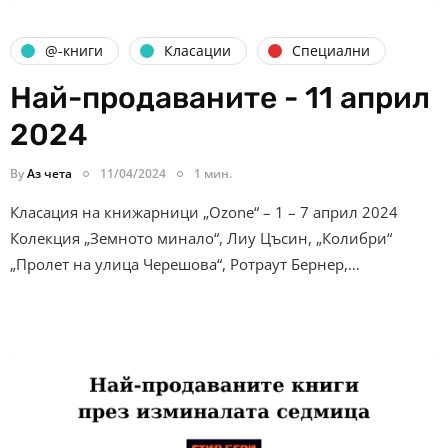
@-книги
Класации
Специални
Най-продаваните - 11 април
2024
By
Аз чета
11/04/2024
1 мин.
Класация на книжарници „Ozone“ – 1 – 7 април 2024
Колекция „Земното минало“, Лиу Цъсин, „Колибри“
„Пролет на улица Черешова“, Ротраут Бернер,…