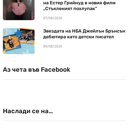
на Естер Грийнуд в новия филм
„Стъкленият похлупак“
07/08/2026
Звездата на НБА Джейлън Брънсън
дебютира като детски писател
06/08/2026
Аз чета във Facebook
Наслади се на…