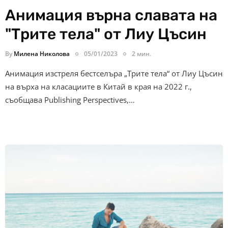
Анимация върна славата на
"Трите тела" от Лиу Цъсин
By
Милена Николова
05/01/2023
2 мин.
Анимация изстреля бестселъра „Трите тела“ от Лиу Цъсин
на върха на класациите в Китай в края на 2022 г.,
съобщава Publishing Perspectives,…